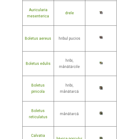
Auricularia
drele
mesenterica
Boletus aereus
hribul pucios
hribi,
Boletus edulis
mânătărcile
Boletus
hribi,
pinicola
mânătarcă
Boletus
mânătarcă
reticulatus
Calvatia
bășica porcului