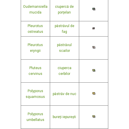
Oudemansiella
ciupercă de
mucida
porţelan
Pleurotus
păstrăvul de
ostreatus
fag
Pleurotus
păstrăvul
eryngii
scailor
Pluteus
ciuperca
cervinus
cerbilor
Polyporus
păstrăv de nuc
squamosus
Polyporus
bureți iepurești
umbellatus