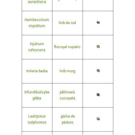
aurantiaca
Hemileccinum
hrib de iod
impolitum
Hydnum
flocoșel roșiatic
rufescens
Imleria badia
hrib murg
Infundibulicybe
pâlnioară
gibba
cocoșată
Laetiporus
găina de
sulphureus
pădure