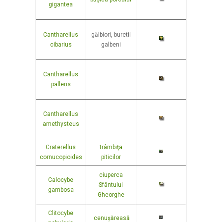
gigantea
Cantharellus
gălbiori, buretii
cibarius
galbeni
Cantharellus
pallens
Cantharellus
amethysteus
Craterellus
trâmbiţa
cornucopioides
piticilor
ciuperca
Calocybe
Sfântului
gambosa
Gheorghe
Clitocybe
cenușăreasă