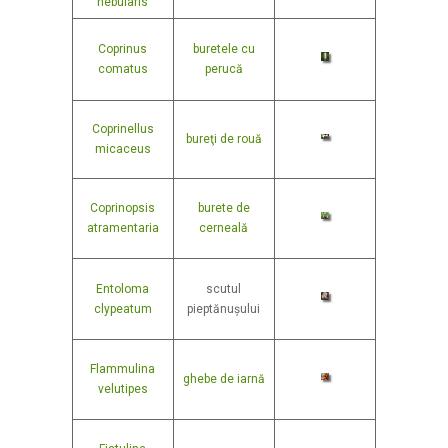
nebularis
Coprinus
buretele cu
comatus
perucă
Coprinellus
bureţi de rouă
micaceus
Coprinopsis
burete de
atramentaria
cerneală
Entoloma
scutul
clypeatum
pieptănușului
Flammulina
ghebe de iarnă
velutipes