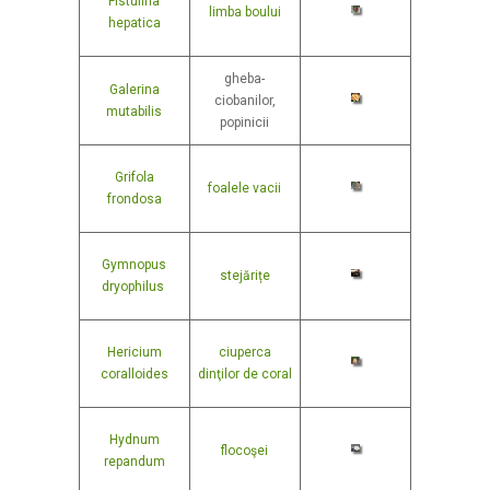
Fistulina
limba boului
hepatica
gheba-
Galerina
ciobanilor,
mutabilis
popinicii
Grifola
foalele vacii
frondosa
Gymnopus
stejărițe
dryophilus
Hericium
ciuperca
coralloides
dinţilor de coral
Hydnum
flocoşei
repandum