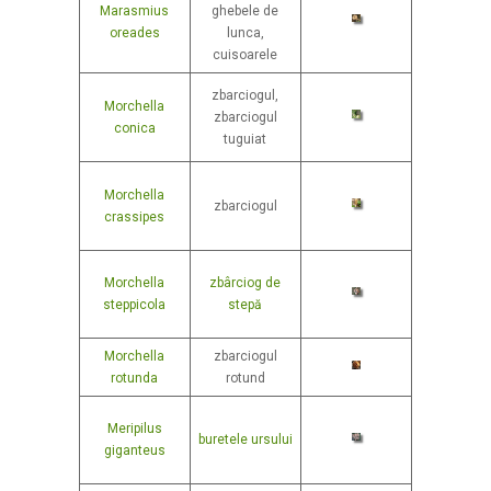
Marasmius
ghebele de
oreades
lunca,
cuisoarele
zbarciogul,
Morchella
zbarciogul
conica
tuguiat
Morchella
zbarciogul
crassipes
Morchella
zbârciog de
steppicola
stepă
Morchella
zbarciogul
rotunda
rotund
Meripilus
buretele ursului
giganteus