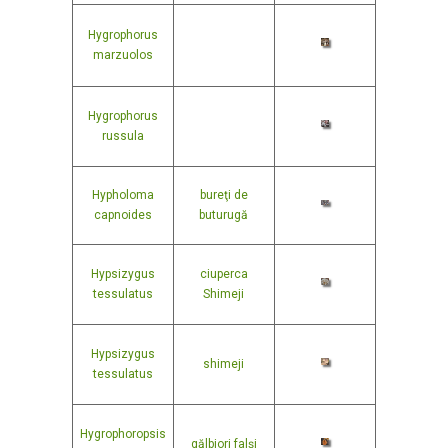
Hygrophorus
marzuolos
Hygrophorus
russula
Hypholoma
bureţi de
capnoides
buturugă
Hypsizygus
ciuperca
tessulatus
Shimeji
Hypsizygus
shimeji
tessulatus
Hygrophoropsis
gălbiori falşi