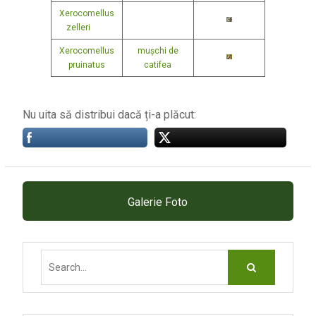
Xerocomellus
zelleri
Xerocomellus
mușchi de
pruinatus
catifea
Nu uita să distribui dacă ți-a plăcut:
Galerie Foto
Search
for: