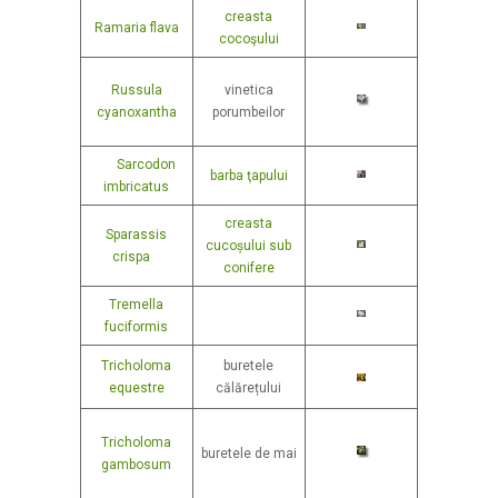
creasta
Ramaria flava
cocoşului
Russula
vinetica
cyanoxantha
porumbeilor
Sarcodon
barba ţapului
imbricatus
creasta
Sparassis
cucoșului sub
crispa
conifere
Tremella
fuciformis
Tricholoma
buretele
equestre
călărețului
Tricholoma
buretele de mai
gambosum