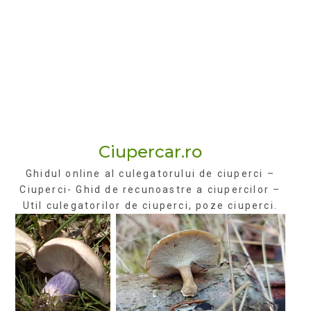
Ciupercar.ro
Ghidul online al culegatorului de ciuperci –
Ciuperci- Ghid de recunoastre a ciupercilor –
Util culegatorilor de ciuperci, poze ciuperci.