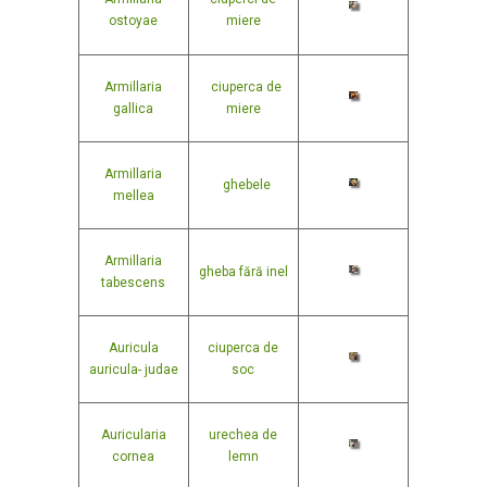
ostoyae
miere
Armillaria
ciuperca de
gallica
miere
Armillaria
ghebele
mellea
Armillaria
gheba fără inel
tabescens
Auricula
ciuperca de
auricula- judae
soc
Auricularia
urechea de
cornea
lemn