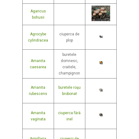
Agaricus
bohusii
Agrocybe
ciuperca de
cylindracea
plop
buretele
Amanita
domnesc,
caesarea
craitele,
champignon
Amanita
buretele roşu
rubescens
brobonat
Amanita
ciuperca fără
vaginata
inel
Armillaria
ciuperci de