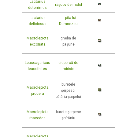
Lactarius
râşcov de molid
deterrimus
Lactarius
pita lui
deliciosus
Dumnezeu
Macrolepiota
gheba de
excoriata
pașune
Leucoagaricus
ciupercă de
leucothites
miriște
buretele
Macrolepiota
șerpesc,
procera
pălăria-șarpelui
Macrolepiota
burete șerpesc
rhacodes
șofrăniu
Macrolepiota