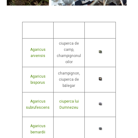
Denumire
Denumire
Imagine
Populară
ciuperca de
Agaricus
camp,
arvensis
champignonul
oilor
champignon,
Agaricus
ciuperca de
bisporus
bălegar
Agaricus
ciuperca lui
subrufescens
Dumnezeu
Agaricus
bernardii