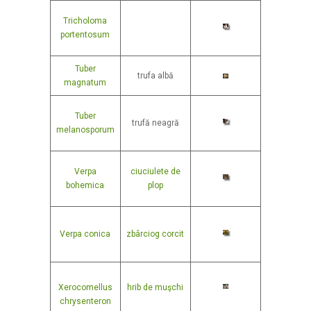
Tricholoma
portentosum
Tuber
trufa albă
magnatum
Tuber
trufă neagră
melanosporum
Verpa
ciuciulete de
bohemica
plop
Verpa conica
zbârciog corcit
Xerocomellus
hrib de muşchi
chrysenteron