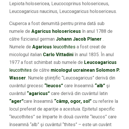
Lepiota holosericea, Leucocoprinus holosericeus,
Leucoagaricus naucinus, Leucoagaricus holosericeus.
Ciuperca a fost denumită pentru prima dată sub
numele de
Agaricus holosericeus
în anul 1788 de
către fizicianul german
Johann Jacob Planer
.
Numele de
Agaricus
leucothites
a fost creat de
micologul italian
Carlo Vittadini
în anul 1835. În anul
1977 a fost schimbat sub numele de
Leucoagaricus
leucothites
de către
micologul ucrainean Solomon P.
Wasser
. Numele ştiinţific “Leucoagaricus” derivă din
cuvântul grecesc
“leucos”
care înseamnă
“alb”
şi
cuvântul
“agaricus”
care derivă din cuvântul latin
“ager”
care înseamnă
“câmp, ogor, sol”
cu referire la
locul preferat de apariţie a acestuia. Epitetul specific
“leucothites” se împarte în două cuvinte “leucos” care
înseamnă “alb” şi cuvântul “thites” – este un cuvânt