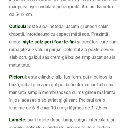
marginea uşor ondulată şi franjurată. Are un diametru
de 5-12 cm.
Cuticula:
este albă, netedă, uscată şi uneori chiar
drapată, întotdeauna cu aspect mătăsos. Prezintă
uneori
nişte solzişori foarte fini
şi trecători care sunt
rămăşiţe ale vălului parţial. Coloritul alb poate deveni
slab ocru gălbui sau crem-gălbui pe timp uscat sau la
maturitate.
Piciorul:
este cilindric, alb, fusiform, puţin bulbos la
bază, iniţial plin apoi gol pe dinăuntru, cu inel alb sau
manşetă simplă membranoasă cu marginea răsfrântă
în jos, adesea slab striat şi glisant. Piciorul are o
lungime de 6-8 chiar 10 cm şi lăţimea de 1-2,5 cm.
Lamele:
sunt foarte dese, lungi, subţiri, intercalate şi
inegale, delicate şi ondulate, acoperite de o cortină