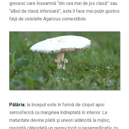
grecesc care înseamnă “din cea mai de jos clasă” sau
“albul de clasă inferioară”, asta îl face mai puţin gustos
faţă de celelalte Agaricus comestibile.
Pălăria:
la început este în formă de clopot apoi
semisferică cu marginea îndreptată în interior. La
maturitate devine plată şi uneori adâncită la mijloc,
prezintă câteodată un gurgui tocit şi nesemnificativ, cu