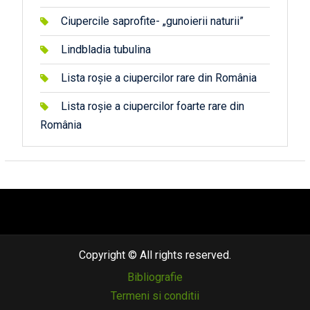
Ciupercile saprofite- „gunoierii naturii”
Lindbladia tubulina
Lista roșie a ciupercilor rare din România
Lista roșie a ciupercilor foarte rare din
România
автоновости
android auto
андроид авто
honda prologue характеристики
mazda cx-90
Lexus LC 500
Copyright © All rights reserved.
Bibliografie
Termeni si conditii