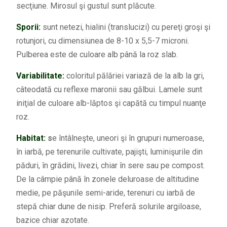
secţiune. Mirosul şi gustul sunt plăcute.
Sporii:
sunt netezi, hialini (translucizi) cu pereţi groşi şi
rotunjori, cu dimensiunea de 8-10 x 5,5-7 microni.
Pulberea este de culoare alb până la roz slab.
Variabilitate:
coloritul pălăriei variază de la alb la gri,
câteodată cu reflexe maronii sau gălbui. Lamele sunt
iniţial de culoare alb-lăptos şi capătă cu timpul nuanţe
roz.
Habitat:
s
e întâlneşte, uneori şi în grupuri numeroase,
în iarbă, pe terenurile cultivate, pajişti, luminişurile din
păduri, în grădini, livezi, chiar în sere sau pe compost.
De la câmpie până în zonele deluroase de altitudine
medie, pe păşunile semi-aride, terenuri cu iarbă de
stepă chiar dune de nisip. Preferă solurile argiloase,
bazice chiar azotate.