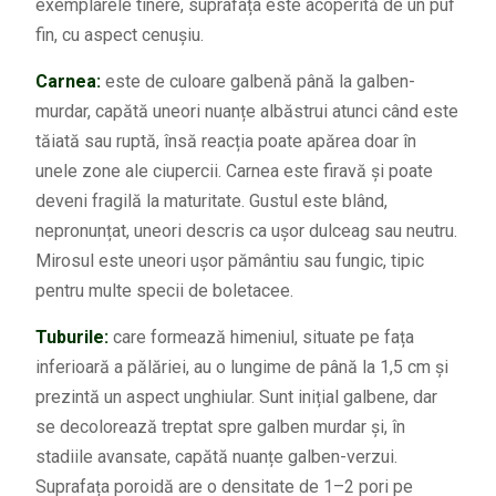
exemplarele tinere, suprafața este acoperită de un puf
fin, cu aspect cenușiu.
Carnea:
este de culoare galbenă până la galben-
murdar, capătă uneori nuanțe albăstrui atunci când este
tăiată sau ruptă, însă reacția poate apărea doar în
unele zone ale ciupercii. Carnea este firavă și poate
deveni fragilă la maturitate. Gustul este blând,
nepronunțat, uneori descris ca ușor dulceag sau neutru.
Mirosul este uneori ușor pământiu sau fungic, tipic
pentru multe specii de boletacee.
Tuburile:
care formează himeniul, situate pe fața
inferioară a pălăriei, au o lungime de până la 1,5 cm și
prezintă un aspect unghiular. Sunt inițial galbene, dar
se decolorează treptat spre galben murdar și, în
stadiile avansate, capătă nuanțe galben-verzui.
Suprafața poroidă are o densitate de 1–2 pori pe