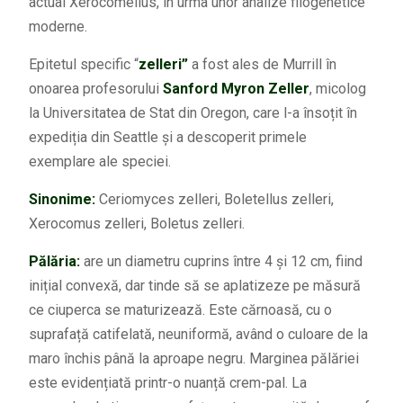
actual Xerocomellus, în urma unor analize filogenetice
moderne.
Epitetul specific “
zelleri”
a fost ales de Murrill în
onoarea profesorului
Sanford Myron Zeller
, micolog
la Universitatea de Stat din Oregon, care l-a însoțit în
expediția din Seattle și a descoperit primele
exemplare ale speciei.
Sinonime:
Ceriomyces zelleri, Boletellus zelleri,
Xerocomus zelleri, Boletus zelleri.
Pălăria:
are un diametru cuprins între 4 și 12 cm, fiind
inițial convexă, dar tinde să se aplatizeze pe măsură
ce ciuperca se maturizează. Este cărnoasă, cu o
suprafață catifelată, neuniformă, având o culoare de la
maro închis până la aproape negru. Marginea pălăriei
este evidențiată printr-o nuanță crem-pal. La