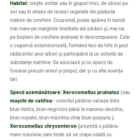
Habitat:
crește solitar sau în grupuri mici, de obicei pe
sol sau în stratul de resturi vegetale din pădurile
mature de conifere. Ocazional, poate apărea în număr
mai mare pe marginile înierbate ale pădurii și, mai rar,
pe bușteni de conifere avansați în descompunere. Este
o ciupercă ectomicorizală, formând teci de hife în jurul
rădăcinilor unor arbori și participând la un schimb de
substanțe nutritive. Se asociază și cu specii de
foioase precum arinul și plopul, dar și cu alte esențe
tari.
Specii asemănătoare:
Xerocomellus pruinatus
(sau
mușchi de catifea
– coloritul pălăriei variaza între
brun-închis, brun-negricios până la maroniu-deschis,
brun-roșiatic, brun-măsliniu chiar brun-purpuriu ),
Xerocomellus chrysenteron
(prezintă o pălărie
maro-măslinie care tinde să se crape odată cu