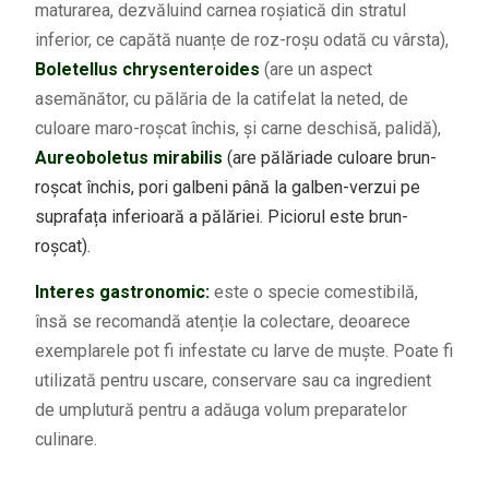
maturarea, dezvăluind carnea roșiatică din stratul
inferior, ce capătă nuanțe de roz-roșu odată cu vârsta),
Boletellus chrysenteroides
(are un aspect
asemănător, cu pălăria de la catifelat la neted, de
culoare maro-roșcat închis, și carne deschisă, palidă),
Aureoboletus mirabilis
(are pălăriade culoare brun-
roșcat închis, pori galbeni până la galben-verzui pe
suprafața inferioară a pălăriei. Piciorul este brun-
roșcat).
Interes gastronomic:
este o specie comestibilă,
însă se recomandă atenție la colectare, deoarece
exemplarele pot fi infestate cu larve de muște. Poate fi
utilizată pentru uscare, conservare sau ca ingredient
de umplutură pentru a adăuga volum preparatelor
culinare.