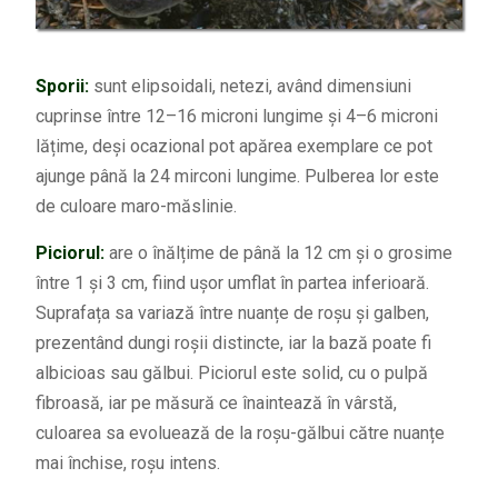
Sporii:
sunt elipsoidali, netezi, având dimensiuni
cuprinse între 12–16 microni lungime și 4–6 microni
lățime, deși ocazional pot apărea exemplare ce pot
ajunge până la 24 mirconi lungime. Pulberea lor este
de culoare maro-măslinie.
Piciorul:
are o înălțime de până la 12 cm și o grosime
între 1 și 3 cm, fiind ușor umflat în partea inferioară.
Suprafața sa variază între nuanțe de roșu și galben,
prezentând dungi roșii distincte, iar la bază poate fi
albicioas sau gălbui. Piciorul este solid, cu o pulpă
fibroasă, iar pe măsură ce înaintează în vârstă,
culoarea sa evoluează de la roșu-gălbui către nuanțe
mai închise, roșu intens.