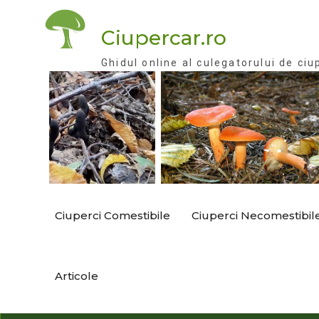
Skip
to
Ciupercar.ro
content
Ghidul online al culegatorului de ciu
Ciuperci Comestibile
Ciuperci Necomestibil
Articole