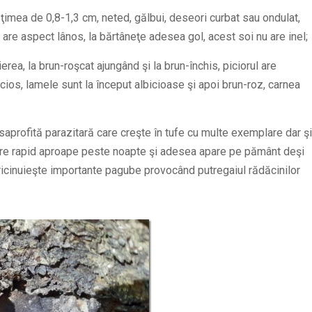
ăţimea de 0,8-1,3 cm, neted, gălbui, deseori curbat sau ondulat,
 are aspect lânos, la bărtâneţe adesea gol, acest soi nu are inel;
erea, la brun-roşcat ajungând şi la brun-închis, piciorul are
icios, lamele sunt la început albicioase şi apoi brun-roz, carnea
saprofită parazitară care creşte în tufe cu multe exemplare dar şi
 apare rapid aproape peste noapte şi adesea apare pe pământ deşi
ricinuieşte importante pagube provocând putregaiul rădăcinilor