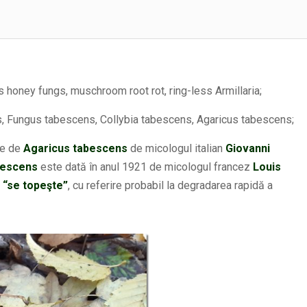
s honey fungs, muschroom root rot, ring-less Armillaria;
s, Fungus tabescens, Collybia tabescens, Agaricus tabescens;
le de
Agaricus tabescens
de micologul italian
Giovanni
bescens
este dată în anul 1921 de micologul francez
Louis
“se topeşte”
, cu referire probabil la degradarea rapidă a