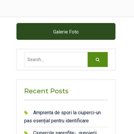
Galerie Foto
Search
for:
Recent Posts
Amprenta de spori la ciuperci-un
pas esențial pentru identificare
Ciupercile saprofite- „gunoierii