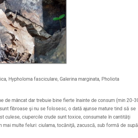
llica, Hypholoma fasciculare, Galerina marginata, Pholiota
ne de mâncat dar trebuie bine fierte înainte de consum (min 20-3
e sunt fibroase şi nu se folosesc, o dată ajunse mature tind să se
t culese, ciupercile crude sunt toxice, consumate în cantităţi
 în mai multe feluri: ciulama, tocăniţă, zacuscă, sub formă de supă