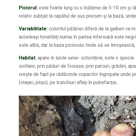
Piciorul:
este foarte lung cu o înălţime de 5-10 cm şi l
relativ subţiat la capătul de sus precum şi la bază, unde
Variabilitate:
coloritul pălăriei diferă de la galben ca mi
acceleaşi tonalităţi numai în partea inferioară este negr
este albă, dar la baza piciorului tinde să se înroşească;
Habitat:
apare în lunile iunie- octombrie, este o specie 
solitare, prin păduri de foioase, prin parcuri, grădini,
creşte de fapt pe rădăcinile copacilor îngropate unde p
(stejari, plopi), pe trunchiuri aflaţi în putrefacţie;