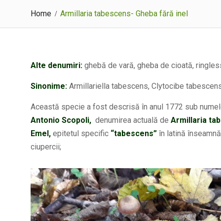
Home
Armillaria tabescens- Gheba fără inel
Alte denumiri:
ghebă de vară, gheba de cioată, ringles
Sinonime:
Armillariella tabescens, Clytocibe tabescen
Această specie a fost descrisă în anul 1772 sub nume
Antonio Scopoli,
denumirea actuală de
Armillaria ta
Emel,
epitetul specific
“tabescens”
în latină înseamnă
ciupercii;