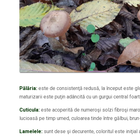
Pălăria:
este de consistenţă redusă, la început este gl
maturizarii este puţin adâncită cu un gurgui central foar
Cuticula:
este acoperită de numeroşi solzi fibroşi maron
lucioasă pe timp umed, culoarea tinde între gălbui, brun-g
Lamelele:
sunt dese şi decurente, coloritul este iniţial