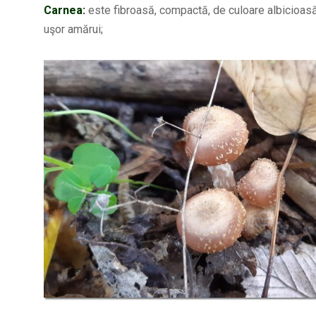
Carnea:
este fibroasă, compactă, de culoare albicioasă
uşor amărui;