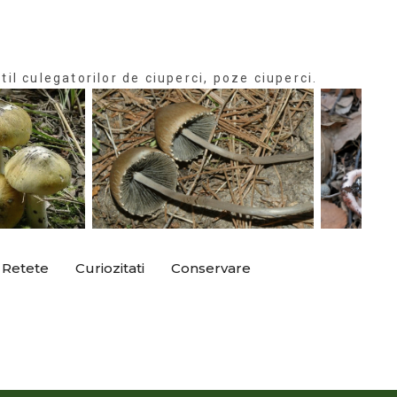
til culegatorilor de ciuperci, poze ciuperci.
Retete
Curiozitati
Conservare