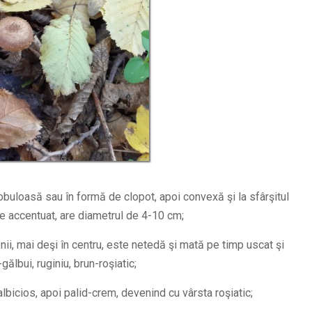
obuloasă sau în formă de clopot, apoi convexă şi la sfârşitul
te accentuat, are diametrul de 4-10 cm;
ii, mai deşi în centru, este netedă şi mată pe timp uscat şi
ălbui, ruginiu, brun-roşiatic;
 albicios, apoi palid-crem, devenind cu vârsta roşiatic;