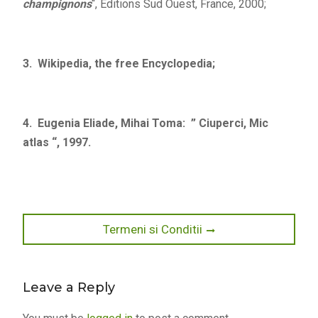
champignons
“, Editions Sud Ouest, France, 2000;
3
. Wikipedia, the free Encyclopedia;
4. Eugenia Eliade, Mihai Toma: ” Ciuperci, Mic
atlas “, 1997.
Post
Next
Termeni si Conditii
post:
navigation
Leave a Reply