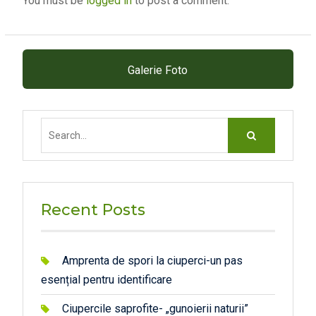
You must be
logged in
to post a comment.
Galerie Foto
Search
for:
Recent Posts
Amprenta de spori la ciuperci-un pas
esențial pentru identificare
Ciupercile saprofite- „gunoierii naturii”