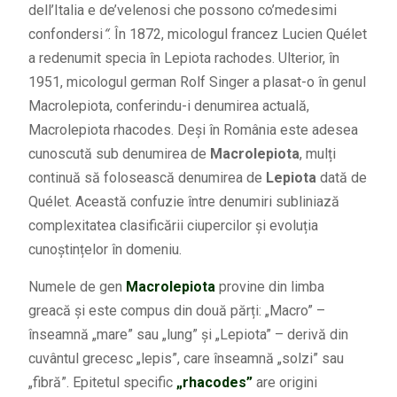
dell’Italia e de’velenosi che possono co’medesimi
confondersi
“
. În 1872, micologul francez Lucien Quélet
a redenumit specia în Lepiota rachodes. Ulterior, în
1951, micologul german Rolf Singer a plasat-o în genul
Macrolepiota, conferindu-i denumirea actuală,
Macrolepiota rhacodes. Deși în România este adesea
cunoscută sub denumirea de
Macrolepiota
, mulți
continuă să folosească denumirea de
Lepiota
dată de
Quélet. Această confuzie între denumiri subliniază
complexitatea clasificării ciupercilor și evoluția
cunoștințelor în domeniu.
Numele de gen
Macrolepiota
provine din limba
greacă și este compus din două părți: „Macro” –
înseamnă „mare” sau „lung” și „Lepiota” – derivă din
cuvântul grecesc „lepis”, care înseamnă „solzi” sau
„fibră”. Epitetul specific
„rhacodes”
are origini