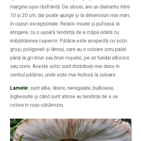
margine ușor răsfrântă. De obicei, are un diametru între
10 și 20 cm, dar poate ajunge și la dimensiuni mai mari,
în cazuri excepționale. Relativ moale și pufoasă la
atingere, cu o ușoară tendință de a crăpa odată cu
îmbătrânirea ciupercii. Pălăria este acoperită cu solzi
groși, poligonali și lânoși, care au o culoare ocru palid
până la gri-brun sau brun-roșiatic, pe un fundal albicios
sau crem. Aceste solzi sunt distribuiți mai dens în
centrul pălăriei, unde este mai închisă la culoare.
Lamele:
sunt albe, libere, neregulate, bulboase,
înghesuite și când sunt atinse au tendința de a se
colora în roșu-cărămiziu.