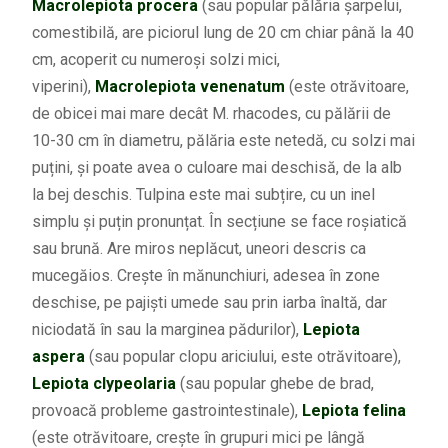
Macrolepiota procera
(sau popular pălăria șarpelui,
comestibilă, are piciorul lung de 20 cm chiar până la 40
cm, acoperit cu numeroși solzi mici,
viperini),
Macrolepiota venenatum
(este otrăvitoare,
de obicei mai mare decât M. rhacodes, cu pălării de
10-30 cm în diametru, pălăria este netedă, cu solzi mai
puțini, și poate avea o culoare mai deschisă, de la alb
la bej deschis. Tulpina este mai subțire, cu un inel
simplu și puțin pronunțat. În secțiune se face roșiatică
sau brună. Are miros neplăcut, uneori descris ca
mucegăios. Crește în mănunchiuri, adesea în zone
deschise, pe pajiști umede sau prin iarba înaltă, dar
niciodată în sau la marginea pădurilor),
Lepiota
aspera
(sau popular clopu ariciului, este otrăvitoare),
Lepiota clypeolaria
(sau popular ghebe de brad,
provoacă probleme gastrointestinale),
Lepiota felina
(este otrăvitoare, crește în grupuri mici pe lângă