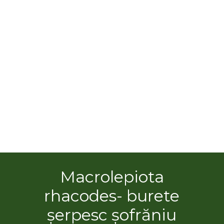
Macrolepiota
rhacodes- burete
șerpesc șofrăniu