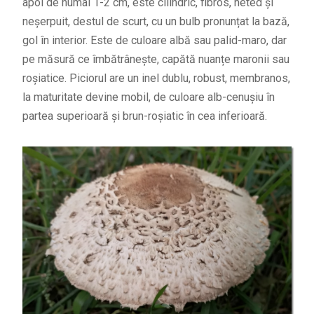
apoi de numai 1-2 cm, este cilindric, fibros, neted și
neșerpuit, destul de scurt, cu un bulb pronunțat la bază,
gol în interior. Este de culoare albă sau palid-maro, dar
pe măsură ce îmbătrânește, capătă nuanțe maronii sau
roșiatice. Piciorul are un inel dublu, robust, membranos,
la maturitate devine mobil, de culoare alb-cenușiu în
partea superioară și brun-roșiatic în cea inferioară.