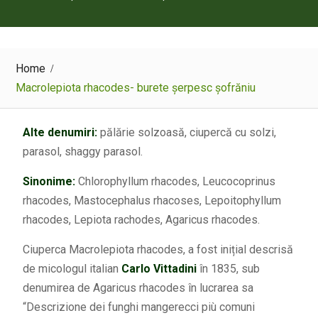
Home
Macrolepiota rhacodes- burete șerpesc șofrăniu
Alte denumiri:
pălărie solzoasă, ciupercă cu solzi,
parasol, shaggy parasol.
Sinonime:
Chlorophyllum rhacodes, Leucocoprinus
rhacodes, Mastocephalus rhacoses, Lepoitophyllum
rhacodes, Lepiota rachodes, Agaricus rhacodes.
Ciuperca Macrolepiota rhacodes, a fost inițial descrisă
de micologul italian
Carlo Vittadini
în 1835, sub
denumirea de Agaricus rhacodes în lucrarea sa
“Descrizione dei funghi mangerecci più comuni