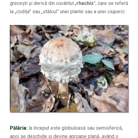
grecești și derivă din cuvântul „
rhachis
”, care se referă
la „codița” sau „stâlcul” unei plante sau a unei ciuperci.
Pălăria:
la început este globuloasă sau semisferică,
apoi se deschide și devine aproape plană, având o