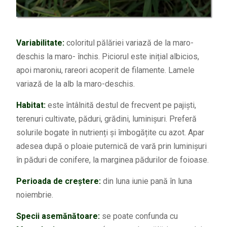
Variabilitate:
coloritul pălăriei variază de la maro-
deschis la maro- închis. Piciorul este inițial albicios,
apoi maroniu, rareori acoperit de filamente. Lamele
variază de la alb la maro-deschis.
Habitat:
este întâlnită destul de frecvent pe pajiști,
terenuri cultivate, păduri, grădini, luminișuri. Preferă
solurile bogate în nutrienți și îmbogățite cu azot. Apar
adesea după o ploaie puternică de vară prin luminișuri
în păduri de conifere, la marginea pădurilor de foioase.
Perioada de creștere:
din luna iunie pană în luna
noiembrie.
Specii asemănătoare:
se poate confunda cu