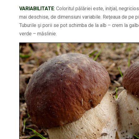
VARIABILITATE
:
Coloritul pălăriei este, iniţial, negrici
mai deschise, de dimensiuni variabile. Reţeaua de pe pici
Tuburile şi porii se pot schimba de la alb – crem la gal
verde – măslinie.