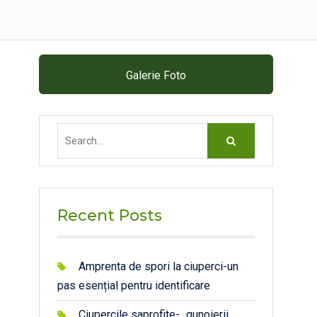
Galerie Foto
Search
e
for:
Recent Posts
Amprenta de spori la ciuperci-un
pas esențial pentru identificare
Ciupercile saprofite- „gunoierii