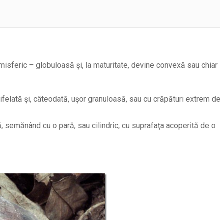
misferic – globuloasă şi, la maturitate, devine convexă sau chiar
tifelată şi, câteodată, uşor granuloasă, sau cu crăpături extrem d
ă, semănând cu o pară, sau cilindric, cu suprafaţa acoperită de o