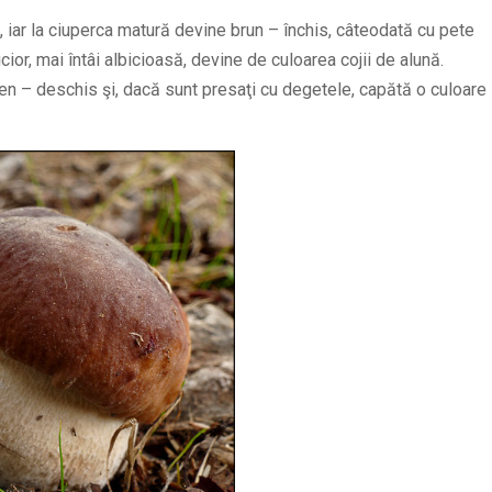
os, iar la ciuperca matură devine brun – închis, câteodată cu pete
or, mai întâi albicioasă, devine de culoarea cojii de alună.
ben – deschis şi, dacă sunt presaţi cu degetele, capătă o culoare