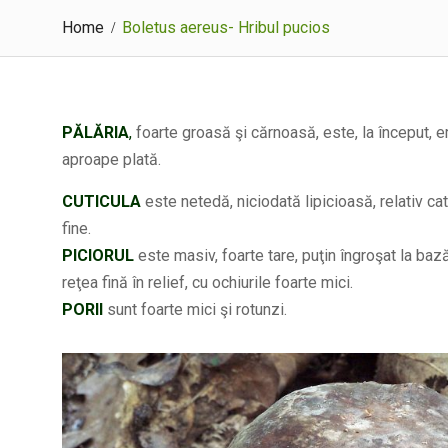
Home
Boletus aereus- Hribul pucios
PĂLĂRIA
,
foarte groasă şi cărnoasă, este, la început, e
aproape plată.
CUTICULA
este netedă, niciodată lipicioasă, relativ ca
fine.
PICIORUL
este masiv, foarte tare, puţin îngroşat la baz
reţea fină în relief, cu ochiurile foarte mici.
PORII
sunt foarte mici şi rotunzi.