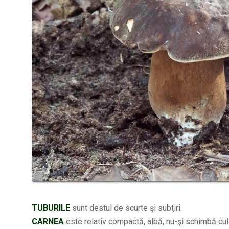
TUBURILE
sunt destul de scurte şi subţiri.
CARNEA
este relativ compactă, albă, nu-şi schimbă culo