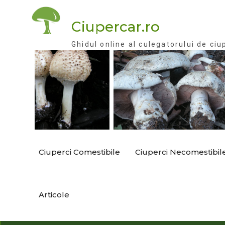
Skip
to
Ciupercar.ro
content
Ghidul online al culegatorului de ciu
Ciuperci Comestibile
Ciuperci Necomestibil
Articole