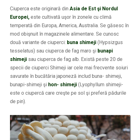
Ciuperca este originară din
Asia de Est şi Nordul
Europei,
este cultivată uşor în zonele cu climă
temperată din Europa, America, Australia. Se găsesc în
mod obişnuit în magazinele alimentare. Se cunosc
două variante de ciuperci:
buna shimeji
(Hypsizgus
tesselatus) sau ciuperca de fag maro şi
bunapi
shimeji
sau ciuperca de fag alb. Există peste 20 de
specii de ciuperci Shimeji iar cele mai frecvente soiuri
savurate în bucătăria japoneză includ buna- shimeji,
bunapi-shimeji şi
hon- shimeji
(Lyophyllum shimeji-
este o ciupercă care creşte pe sol şi preferă pădurile
de pin).