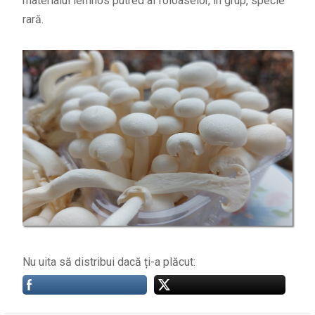
materialul lemnos putred al foioaselor, în grup, specie
rară.
Nu uita să distribui dacă ți-a plăcut: