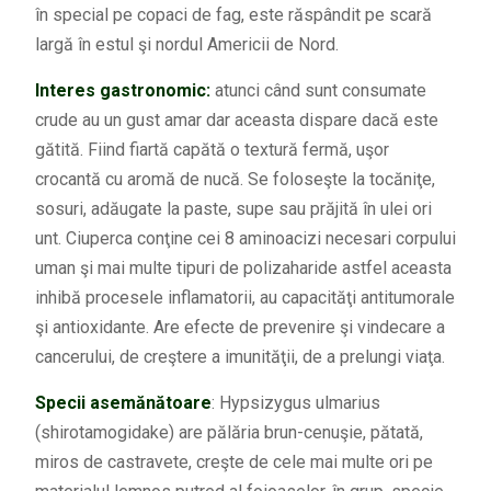
în special pe copaci de fag, este răspândit pe scară
largă în estul şi nordul Americii de Nord.
Interes gastronomic:
atunci când sunt consumate
crude au un gust amar dar aceasta dispare dacă este
gătită. Fiind fiartă capătă o textură fermă, uşor
crocantă cu aromă de nucă. Se foloseşte la tocăniţe,
sosuri, adăugate la paste, supe sau prăjită în ulei ori
unt. Ciuperca conţine cei 8 aminoacizi necesari corpului
uman şi mai multe tipuri de polizaharide astfel aceasta
inhibă procesele inflamatorii, au capacităţi antitumorale
şi antioxidante. Are efecte de prevenire şi vindecare a
cancerului, de creştere a imunităţii, de a prelungi viaţa.
Specii asemănătoare
: Hypsizygus ulmarius
(shirotamogidake) are pălăria brun-cenuşie, pătată,
miros de castravete, creşte de cele mai multe ori pe