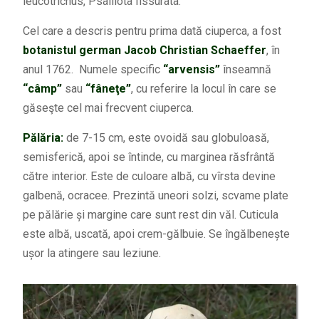
leucotrichus, Psalliota fissurata.
Cel care a descris pentru prima dată ciuperca, a fost
botanistul german Jacob Christian Schaeffer
, în
anul 1762. Numele specific
“arvensis”
înseamnă
“câmp”
sau
“fâneţe”
, cu referire la locul în care se
găseşte cel mai frecvent ciuperca.
Pălăria:
de 7-15 cm, este ovoidă sau globuloasă,
semisferică, apoi se întinde, cu marginea răsfrântă
către interior. Este de culoare albă, cu vîrsta devine
galbenă, ocracee. Prezintă uneori solzi, scvame plate
pe pălărie și margine care sunt rest din văl. Cuticula
este albă, uscată, apoi crem-gălbuie. Se îngălbenește
ușor la atingere sau leziune.