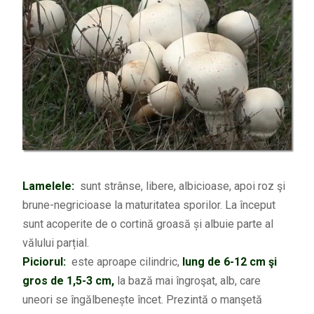
Lamelele:
sunt strânse, libere, albicioase, apoi roz şi
brune-negricioase la maturitatea sporilor. La început
sunt acoperite de o cortină groasă și albuie parte al
vălului parțial.
Piciorul:
este aproape cilindric,
lung de 6-12 cm şi
gros de 1,5-3 cm,
la bază mai îngroşat, alb, care
uneori se îngălbenește încet. Prezintă o manşetă