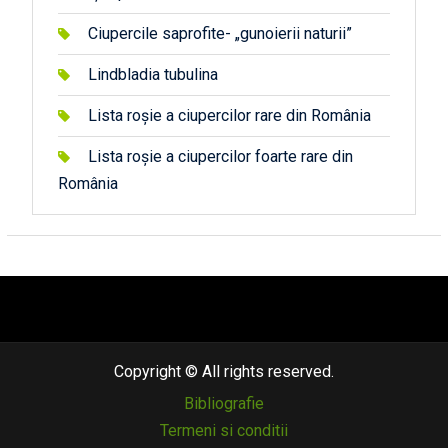
Ciupercile saprofite- „gunoierii naturii”
Lindbladia tubulina
Lista roșie a ciupercilor rare din România
Lista roșie a ciupercilor foarte rare din
România
автоновости
android auto
андроид авто
honda prologue характеристики
mazda cx-90
Lexus LC 500
Copyright © All rights reserved.
Bibliografie
Termeni si conditii