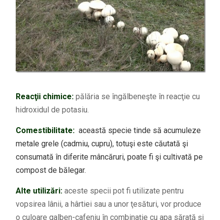
Reacţii chimice:
pălăria se îngălbeneşte în reacţie cu
hidroxidul de potasiu.
Comestibilitate:
această specie tinde să acumuleze
metale grele (cadmiu, cupru), totuşi este căutată şi
consumată în diferite mâncăruri, poate fi şi cultivată pe
compost de bălegar.
Alte utilizări:
aceste specii pot fi utilizate pentru
vopsirea lânii, a hârtiei sau a unor ţesături, vor produce
o culoare galben-cafeniu în combinaţie cu apa sărată şi