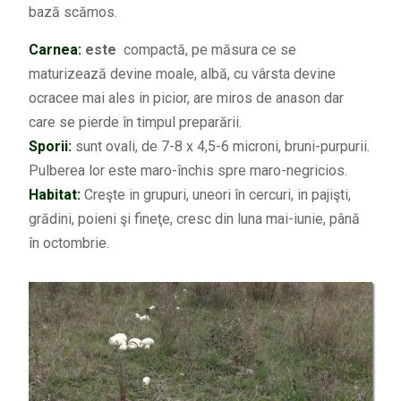
bază scămos.
Carnea:
este
compactă, pe măsura ce se
maturizează devine moale, albă, cu vârsta devine
ocracee mai ales in picior, are miros de anason dar
care se pierde în timpul preparării.
Sporii:
sunt ovali, de 7-8 x 4,5-6 microni, bruni-purpurii.
Pulberea lor este maro-închis spre maro-negricios.
Habitat:
Creşte in grupuri, uneori în cercuri, in pajişti,
grădini, poieni şi fineţe, cresc din luna mai-iunie, până
în octombrie.