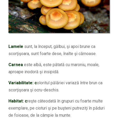
Lamele
sunt, la început, gălbui, şi apoi brune ca
scorţişoara, sunt foarte dese, înalte şi cărnoase.
Carnea
este albă, este pătată cu maroniu, moale,
aproape inodoră şi insipidă.
Variabilitate: c
oloritul pălăriei variază între brun ca
scorţişoara şi ocru-deschis.
Habitat: c
reşte câteodată în grupuri cu foarte multe
exemplare, pe cioturi şi pe buşteni putreziţi în păduri
de foioase, de la câmpie la munte.