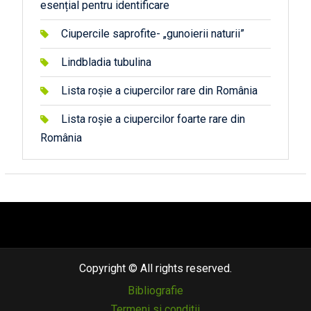
esențial pentru identificare
Ciupercile saprofite- „gunoierii naturii”
Lindbladia tubulina
Lista roșie a ciupercilor rare din România
Lista roșie a ciupercilor foarte rare din
România
автоновости
android auto
андроид авто
honda prologue характеристики
mazda cx-90
Lexus LC 500
Copyright © All rights reserved.
Bibliografie
Termeni si conditii