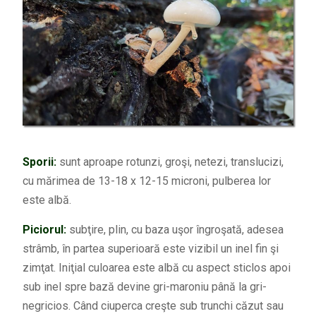
Sporii:
sunt aproape rotunzi, groşi, netezi, translucizi,
cu mărimea de 13-18 x 12-15 microni, pulberea lor
este albă.
Piciorul:
subţire, plin, cu baza uşor îngroşată, adesea
strâmb, în partea superioară este vizibil un inel fin şi
zimţat. Iniţial culoarea este albă cu aspect sticlos apoi
sub inel spre bază devine gri-maroniu până la gri-
negricios. Când ciuperca creşte sub trunchi căzut sau