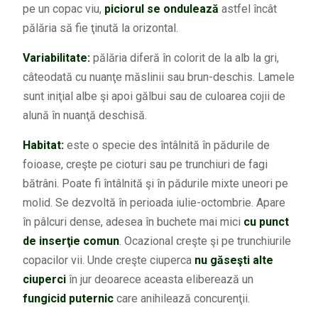
pe un copac viu,
piciorul se ondulează
astfel încât
pălăria să fie ţinută la orizontal.
Variabilitate:
pălăria diferă în colorit de la alb la gri,
câteodată cu nuanţe măslinii sau brun-deschis. Lamele
sunt iniţial albe şi apoi gălbui sau de culoarea cojii de
alună în nuanţă deschisă.
Habitat:
este o specie des întâlnită în pădurile de
foioase, creşte pe cioturi sau pe trunchiuri de fagi
bătrâni. Poate fi întâlnită şi în pădurile mixte uneori pe
molid. Se dezvoltă în perioada iulie-octombrie. Apare
în pâlcuri dense, adesea în buchete mai mici
cu punct
de inserţie comun
. Ocazional creşte şi pe trunchiurile
copacilor vii. Unde creşte ciuperca
nu găseşti alte
ciuperci
în jur deoarece aceasta eliberează un
fungicid puternic
care anihilează concurenţii.