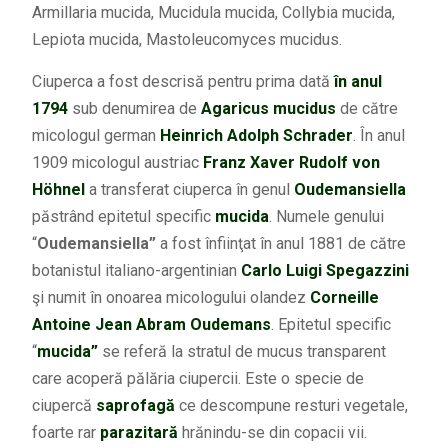
Armillaria mucida, Mucidula mucida, Collybia mucida,
Lepiota mucida, Mastoleucomyces mucidus.
Ciuperca a fost descrisă pentru prima dată
în anul
1794
sub denumirea de
Agaricus mucidus
de către
micologul german
Heinrich Adolph Schrader
. În anul
1909 micologul austriac
Franz Xaver Rudolf von
Höhnel
a transferat ciuperca în genul
Oudemansiella
păstrând epitetul specific
mucida
. Numele genului
“
Oudemansiella”
a fost înfiinţat în anul 1881 de către
botanistul italiano-argentinian
Carlo Luigi Spegazzini
şi numit în onoarea micologului olandez
Corneille
Antoine Jean Abram Oudemans
. Epitetul specific
“
mucida”
se referă la stratul de mucus transparent
care acoperă pălăria ciupercii. Este o specie de
ciupercă
saprofagă
ce descompune resturi vegetale,
foarte rar
parazitară
hrănindu-se din copacii vii.