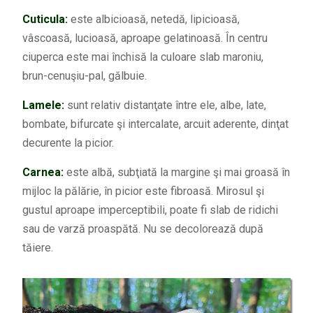
Cuticula:
este albicioasă, netedă, lipicioasă,
vâscoasă, lucioasă, aproape gelatinoasă. În centru
ciuperca este mai închisă la culoare slab maroniu,
brun-cenuşiu-pal, gălbuie.
Lamele:
sunt relativ distanţate între ele, albe, late,
bombate, bifurcate şi intercalate, arcuit aderente, dinţat
decurente la picior.
Carnea:
este albă, subţiată la margine şi mai groasă în
mijloc la pălărie, în picior este fibroasă. Mirosul şi
gustul aproape imperceptibili, poate fi slab de ridichi
sau de varză proaspătă. Nu se decolorează după
tăiere.