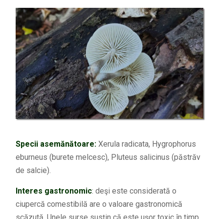
Specii asemănătoare:
Xerula radicata, Hygrophorus
eburneus (burete melcesc), Pluteus salicinus (păstrăv
de salcie).
Interes gastronomic
: deşi este considerată o
ciupercă comestibilă are o valoare gastronomică
scăzută. Unele surse susţin că este uşor toxic în timp