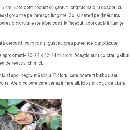
5 cm. Este bont, robust cu şanţuri longitudinale şi deseori cu
eeași grosime pe întreaga lungime. Gol şi neted pe dinăuntru,
uloarea piciorului este albicioasă la început, apoi capătă nuanțe
ţă ceroasă, cu miros şi gust nu prea puternice, dar plăcute.
 aproximativ 20-24 x 12-14 microni. Aceștia sunt colorați gălbui.
a de reactivi chimici.
oniu şi apoi negru-măsliniu. Piciorul care poate fi bulbos sau
cită. Are o culoare care variază între albicios şi coaja de alună-