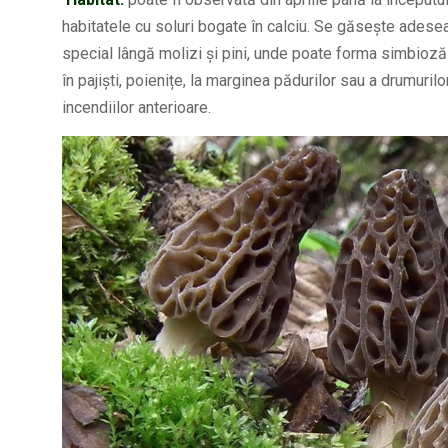
habitatele cu soluri bogate în calciu. Se găsește adesea 
special lângă molizi și pini, unde poate forma simbioză 
în pajiști, poienițe, la marginea pădurilor sau a drumuril
incendiilor anterioare.