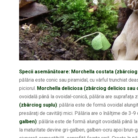
Specii asemănătoare:
Morchella costata (zbârciog
pălăria este conic sau piramidal, cu vârful trunchiat d
piciorul.
Morchella deliciosa (zbârciog delicios sau 
ovoidală până la ovoidal-conică, pălăria are suprafaţa z
(zbârciog suplu)
: pălăria este de formă ovoidal alungit
presăraţi de cavităţi mici. Pălăria are o înălţime de 3-
galben)
: pălăria este de formă alungit ovoidală până la c
la maturitate devine gri-galben, galben-ocru apoi brun-g