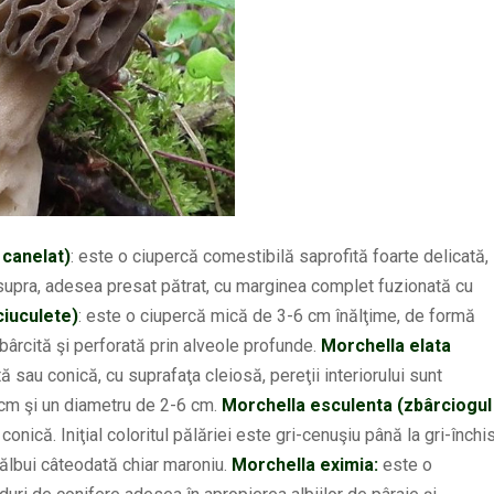
 canelat)
: este o ciupercă comestibilă saprofită foarte delicată,
easupra, adesea presat pătrat, cu marginea complet fuzionată cu
ciuculete)
: este o ciupercă mică de 3-6 cm înălţime, de formă
bârcită şi perforată prin alveole profunde.
Morchella elata
ă sau conică, cu suprafaţa cleiosă, pereţii interiorului sunt
9 cm şi un diametru de 2-6 cm.
Morchella esculenta (zbârciogul
onică. Iniţial coloritul pălăriei este gri-cenuşiu până la gri-închis
ălbui câteodată chiar maroniu.
Morchella eximia:
este o