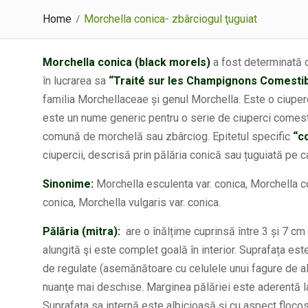
Home
Morchella conica- zbârciogul ţuguiat
Morchella conica (black morels)
a fost determinată 
în lucrarea sa
“Traité sur les Champignons Comesti
familia Morchellaceae și genul Morchella. Este o ciuper
este un nume generic pentru o serie de ciuperci comes
comună de morchelă sau zbârciog. Epitetul specific
“c
ciupercii, descrisă prin pălăria conică sau țuguiată pe c
Sinonime:
Morchella esculenta var. conica, Morchella co
conica, Morchella vulgaris var. conica.
Pălăria (mitra):
are o înălțime cuprinsă între 3 și 7 cm
alungită şi este complet goală în interior. Suprafața es
de regulate (asemănătoare cu celulele unui fagure de albi
nuanţe mai deschise. Marginea pălăriei este aderentă la p
Suprafaţa sa internă este albicioasă şi cu aspect flocos.