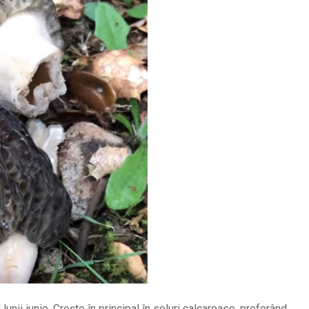
lunii iunie. Crește în principal în soluri calcaroase, preferând