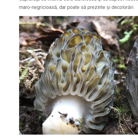
maro-negricioasă, dar poate să prezinte și decolorări.