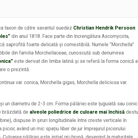
ca taxon de către savantul suedez
Christian Hendrik Persoon
bles”
din anul 1818. Face parte din încrengătura Ascomycota,
că saprofită foarte delicată și comestibilă. Numele “Morchella”
tibile din familia Morchellaceae, cunoscută sub denumirea
onica”
este derivat din limba latină și se referă la forma conică a
are o prezintă.
ntinua var. conica, Morchella gigas, Morchella deliciosa var.
 și un diametru de 2-3 cm. Forma pălăriei este țuguiată sau conic
te brăzdată de
alveole poliedrice de culoare mai închisă
destu
ne), dispuse în șiruri longitudinale între creste verticale în
icior, având un mic spațiu liber de jur împrejurul piciorului.
 Culoarea pălăriei este inițial gri-brună, devenind la maturitate