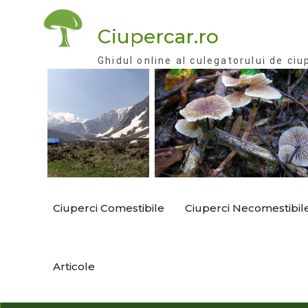
Skip
to
Ciupercar.ro
content
Ghidul online al culegatorului de ciu
Ciuperci Comestibile
Ciuperci Necomestibil
Articole