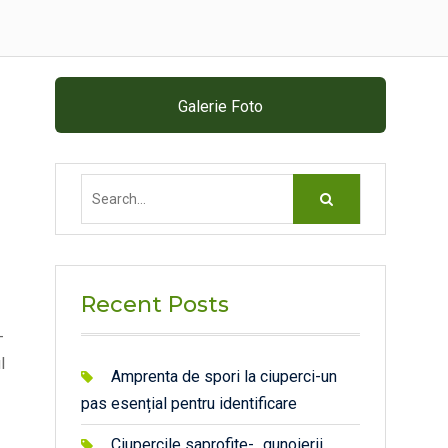
Galerie Foto
Search
for:
Recent Posts
-
l
Amprenta de spori la ciuperci-un
pas esențial pentru identificare
Ciupercile saprofite- „gunoierii