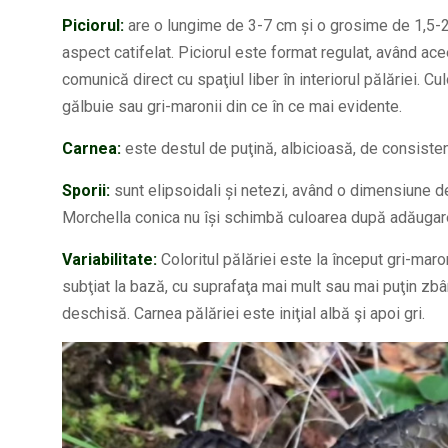
Piciorul:
are o lungime de 3-7 cm și o grosime de 1,5-2,
aspect catifelat. Piciorul este format regulat, având ac
comunică direct cu spaţiul liber în interiorul pălăriei. C
gălbuie sau gri-maronii din ce în ce mai evidente.
Carnea:
este destul de puţină, albicioasă, de consisten
Sporii:
sunt elipsoidali și netezi, având o dimensiune de
Morchella conica nu își schimbă culoarea după adăugare
Variabilitate:
Coloritul pălăriei este la început gri-mar
subţiat la bază, cu suprafaţa mai mult sau mai puţin zbâr
deschisă. Carnea pălăriei este iniţial albă şi apoi gri.