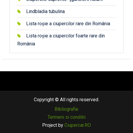
Lindbladia tubulina
Lista roșie a ciupercilor rare din România
Lista roșie a ciupercilor foarte rare din
România
автоновости
android auto
андроид авто
honda prologue характеристики
mazda cx-90
Lexus LC 500
Copyright © All rights reserved.
Bibliografie
Termeni si conditii
Project by
Ciupercar.RO