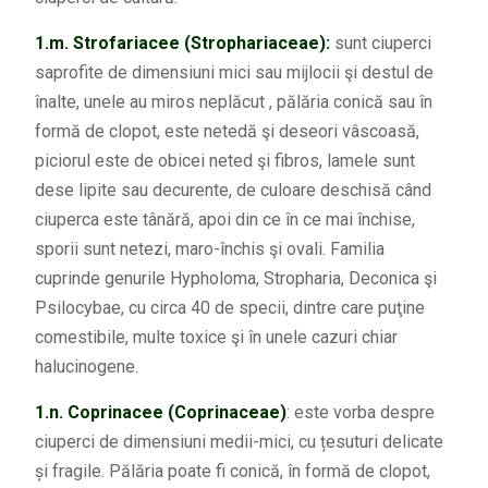
1.m. Strofariacee (Strophariaceae):
sunt ciuperci
saprofite de dimensiuni mici sau mijlocii şi destul de
înalte, unele au miros neplăcut , pălăria conică sau în
formă de clopot, este netedă şi deseori vâscoasă,
piciorul este de obicei neted şi fibros, lamele sunt
dese lipite sau decurente, de culoare deschisă când
ciuperca este tânără, apoi din ce în ce mai închise,
sporii sunt netezi, maro-închis şi ovali. Familia
cuprinde genurile Hypholoma, Stropharia, Deconica şi
Psilocybae, cu circa 40 de specii, dintre care puţine
comestibile, multe toxice şi în unele cazuri chiar
halucinogene.
1.n. Coprinacee (Coprinaceae)
: este vorba despre
ciuperci de dimensiuni medii-mici, cu țesuturi delicate
și fragile. Pălăria poate fi conică, în formă de clopot,