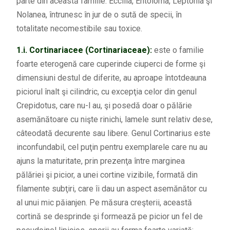
parte din această familie: Eccilia, Entoloma, Leptonia şi
Nolanea, întrunesc în jur de o sută de specii, în
totalitate necomestibile sau toxice.
1.i.
Cortinariacee (Cortinariaceae):
este o familie
foarte eterogenă care cuperinde ciuperci de forme şi
dimensiuni destul de diferite, au aproape întotdeauna
piciorul înalt şi cilindric, cu excepţia celor din genul
Crepidotus, care nu-l au, şi posedă doar o pălărie
asemănătoare cu nişte rinichi, lamele sunt relativ dese,
câteodată decurente sau libere. Genul Cortinarius este
inconfundabil, cel puţin pentru exemplarele care nu au
ajuns la maturitate, prin prezenţa între marginea
pălăriei şi picior, a unei cortine vizibile, formată din
filamente subţiri, care îi dau un aspect asemănător cu
al unui mic păianjen. Pe măsura creşterii, această
cortină se desprinde şi formează pe picior un fel de