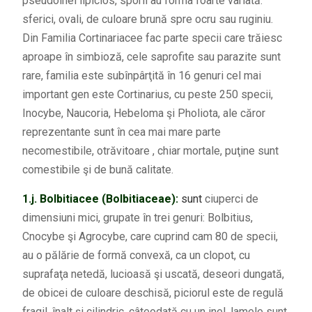
pseudoinel lipicios, sporii au forma foarte variată:
sferici, ovali, de culoare brună spre ocru sau ruginiu.
Din Familia Cortinariacee fac parte specii care trăiesc
aproape în simbioză, cele saprofite sau parazite sunt
rare, familia este subînpârţită în 16 genuri cel mai
important gen este Cortinarius, cu peste 250 specii,
Inocybe, Naucoria, Hebeloma şi Pholiota, ale căror
reprezentante sunt în cea mai mare parte
necomestibile, otrăvitoare , chiar mortale, puţine sunt
comestibile şi de bună calitate.
1.j.
Bolbitiacee (Bolbitiaceae):
sunt
ciuperci de
dimensiuni mici, grupate în trei genuri: Bolbitius,
Cnocybe şi Agrocybe, care cuprind cam 80 de specii,
au o pălărie de formă convexă, ca un clopot, cu
suprafaţa netedă, lucioasă şi uscată, deseori dungată,
de obicei de culoare deschisă, piciorul este de regulă
fragil, înalt şi cilindric, câteodată cu un inel, lamele sunt