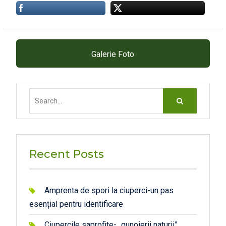
Galerie Foto
Search
for:
Recent Posts
Amprenta de spori la ciuperci-un pas
esențial pentru identificare
Ciupercile saprofite- „gunoierii naturii”