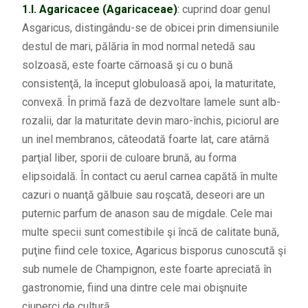
1.l.
Agaricacee (Agaricaceae)
:
cuprind doar genul
Asgaricus, distingându-se de obicei prin dimensiunile
destul de mari, pălăria în mod normal netedă sau
solzoasă, este foarte cărnoasă şi cu o bună
consistenţă, la început globuloasă apoi, la maturitate,
convexă. În primă fază de dezvoltare lamele sunt alb-
rozalii, dar la maturitate devin maro-închis, piciorul are
un inel membranos, câteodată foarte lat, care atârnă
parţial liber, sporii de culoare brună, au forma
elipsoidală. În contact cu aerul carnea capătă în multe
cazuri o nuanţă gălbuie sau roşcată, deseori are un
puternic parfum de anason sau de migdale. Cele mai
multe specii sunt comestibile şi încă de calitate bună,
puţine fiind cele toxice, Agaricus bisporus cunoscută şi
sub numele de Champignon, este foarte apreciată în
gastronomie, fiind una dintre cele mai obişnuite
ciuperci de cultură.