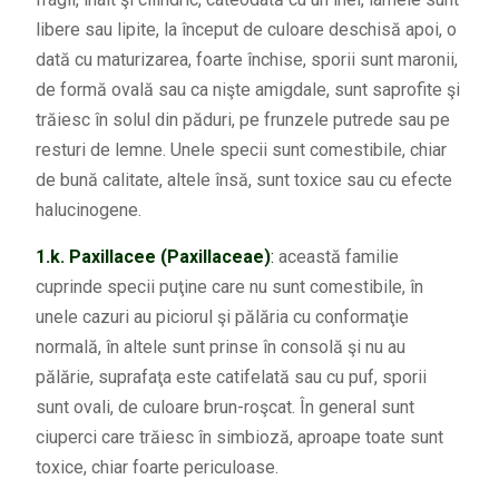
libere sau lipite, la început de culoare deschisă apoi, o
dată cu maturizarea, foarte închise, sporii sunt maronii,
de formă ovală sau ca nişte amigdale, sunt saprofite şi
trăiesc în solul din păduri, pe frunzele putrede sau pe
resturi de lemne. Unele specii sunt comestibile, chiar
de bună calitate, altele însă, sunt toxice sau cu efecte
halucinogene.
1.k.
Paxillacee (Paxillaceae)
:
această familie
cuprinde specii puţine care nu sunt comestibile, în
unele cazuri au piciorul şi pălăria cu conformaţie
normală, în altele sunt prinse în consolă şi nu au
pălărie, suprafaţa este catifelată sau cu puf, sporii
sunt ovali, de culoare brun-roşcat. În general sunt
ciuperci care trăiesc în simbioză, aproape toate sunt
toxice, chiar foarte periculoase.