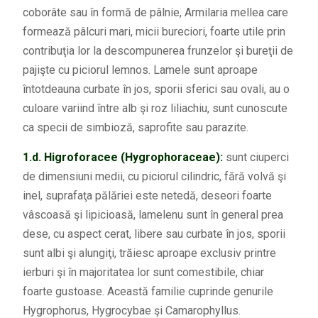
coborâte sau în formă de pâlnie, Armilaria mellea care
formează pâlcuri mari, micii bureciori, foarte utile prin
contribuţia lor la descompunerea frunzelor şi bureţii de
pajişte cu piciorul lemnos. Lamele sunt aproape
întotdeauna curbate în jos, sporii sferici sau ovali, au o
culoare variind între alb şi roz liliachiu, sunt cunoscute
ca specii de simbioză, saprofite sau parazite.
1.d.
Higroforacee (Hygrophoraceae):
sunt ciuperci
de dimensiuni medii, cu piciorul cilindric, fără volvă şi
inel, suprafaţa pălăriei este netedă, deseori foarte
vâscoasă şi lipicioasă, lamelenu sunt în general prea
dese, cu aspect cerat, libere sau curbate în jos, sporii
sunt albi şi alungiţi, trăiesc aproape exclusiv printre
ierburi şi în majoritatea lor sunt comestibile, chiar
foarte gustoase. Această familie cuprinde genurile
Hygrophorus, Hygrocybae şi Camarophyllus.