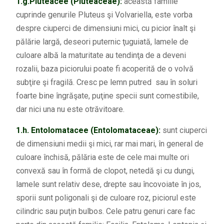
1.
g.
Pluteacee (Pluteaceae):
această familie
cuprinde genurile Pluteus şi Volvariella, este vorba
despre ciuperci de dimensiuni mici, cu picior înalt şi
pălărie largă, deseori puternic ţuguiată, lamele de
culoare albă la maturitate au tendinţa de a deveni
rozalii, baza piciorului poate fi acoperită de o volvă
subţire şi fragilă. Cresc pe lemn putred sau în soluri
foarte bine îngrăşate, puţine specii sunt comestibile,
dar nici una nu este otrăvitoare.
1.h.
Entolomatacee (Entolomataceae):
sunt ciuperci
de dimensiuni medii şi mici, rar mai mari, în general de
culoare închisă, pălăria este de cele mai multe ori
convexă sau în formă de clopot, netedă şi cu dungi,
lamele sunt relativ dese, drepte sau încovoiate în jos,
sporii sunt poligonali şi de culoare roz, piciorul este
cilindric sau puţin bulbos. Cele patru genuri care fac