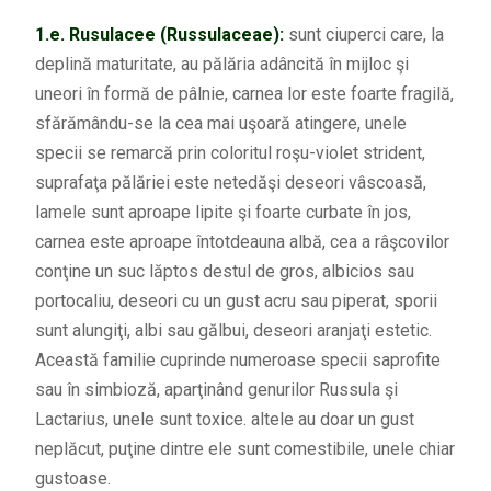
1.e.
Rusulacee (Russulaceae):
sunt ciuperci care, la
deplină maturitate, au pălăria adâncită în mijloc şi
uneori în formă de pâlnie, carnea lor este foarte fragilă,
sfărămându-se la cea mai uşoară atingere, unele
specii se remarcă prin coloritul roşu-violet strident,
suprafaţa pălăriei este netedăşi deseori vâscoasă,
lamele sunt aproape lipite şi foarte curbate în jos,
carnea este aproape întotdeauna albă, cea a râşcovilor
conţine un suc lăptos destul de gros, albicios sau
portocaliu, deseori cu un gust acru sau piperat, sporii
sunt alungiţi, albi sau gălbui, deseori aranjaţi estetic.
Această familie cuprinde numeroase specii saprofite
sau în simbioză, aparţinând genurilor Russula şi
Lactarius, unele sunt toxice. altele au doar un gust
neplăcut, puţine dintre ele sunt comestibile, unele chiar
gustoase.