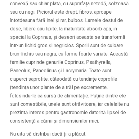
convexă sau chiar plată, cu suprafața netedă, solzoasă
sau cu negi. Piciorul este drept, fibros, aproape
întotdeauna fără inel și rar, bulbos. Lamele destul de
dese, libere sau lipite, la maturitate absorb apa, în
special la Coprinus, și deseori aceasta se transformă
într-un lichid gros și negricios. Sporii sunt de culoare
brun-închis sau negru, cu forme foarte variate. Această
familie cuprinde genurile Coprinus, Psathyrella,
Paneolus, Paneolinus și Lacrymaria. Toate sunt
ciuperci saprofite, câteodată cu tendințe coprofile
(tendința unor plante de a trăi pe excremente,
folosindu-le ca sursă de alimentație. Puține dintre ele
sunt comestibile, unele sunt otrăvitoare, iar celelalte nu
prezintă interes pentru gastronomie datorită lipsei de
consistență a cărnii și dimensiunilor mici.
Nu uita să distribui dacă ți-a plăcut: