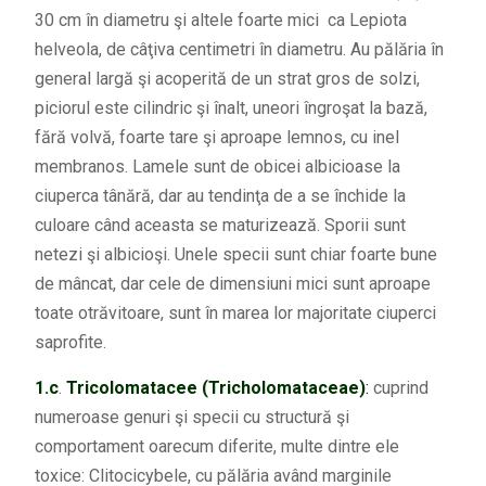
30 cm în diametru şi altele foarte mici ca Lepiota
helveola, de câţiva centimetri în diametru. Au pălăria în
general largă şi acoperită de un strat gros de solzi,
piciorul este cilindric şi înalt, uneori îngroşat la bază,
fără volvă, foarte tare şi aproape lemnos, cu inel
membranos. Lamele sunt de obicei albicioase la
ciuperca tânără, dar au tendinţa de a se închide la
culoare când aceasta se maturizează. Sporii sunt
netezi şi albicioşi. Unele specii sunt chiar foarte bune
de mâncat, dar cele de dimensiuni mici sunt aproape
toate otrăvitoare, sunt în marea lor majoritate ciuperci
saprofite.
1.c
.
Tricolomatacee (Tricholomataceae)
:
cuprind
numeroase genuri şi specii cu structură şi
comportament oarecum diferite, multe dintre ele
toxice: Clitocicybele, cu pălăria având marginile