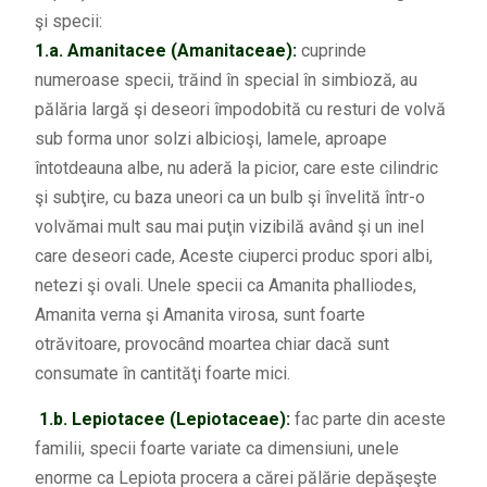
şi specii:
1.a.
Amanitacee (Amanitaceae):
cuprinde
numeroase specii, trăind în special în simbioză, au
pălăria largă şi deseori împodobită cu resturi de volvă
sub forma unor solzi albicioşi, lamele, aproape
întotdeauna albe, nu aderă la picior, care este cilindric
şi subţire, cu baza uneori ca un bulb şi învelită într-o
volvămai mult sau mai puţin vizibilă având şi un inel
care deseori cade, Aceste ciuperci produc spori albi,
netezi şi ovali. Unele specii ca Amanita phalliodes,
Amanita verna şi Amanita virosa, sunt foarte
otrăvitoare, provocând moartea chiar dacă sunt
consumate în cantităţi foarte mici.
1.b. Lepiotacee (Lepiotaceae):
fac parte din aceste
familii, specii foarte variate ca dimensiuni, unele
enorme ca Lepiota procera a cărei pălărie depăşeşte