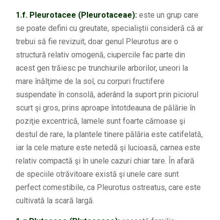
1.f.
Pleurotacee (Pleurotaceae):
este un grup care
se poate defini cu greutate, specialiştii consideră că ar
trebui să fie revizuit, doar genul Pleurotus are o
structură relativ omogenă, ciupercile fac parte din
acest gen trăiesc pe trunchiurile arborilor, uneori la
mare înălţime de la sol, cu corpuri fructifere
suspendate în consolă, aderând la suport prin piciorul
scurt şi gros, prins aproape întotdeauna de pălărie în
poziţie excentrică, lamele sunt foarte cărnoase şi
destul de rare, la plantele tinere pălăria este catifelată,
iar la cele mature este netedă şi lucioasă, carnea este
relativ compactă şi în unele cazuri chiar tare. În afară
de speciile otrăvitoare există şi unele care sunt
perfect comestibile, ca Pleurotus ostreatus, care este
cultivată la scară largă.