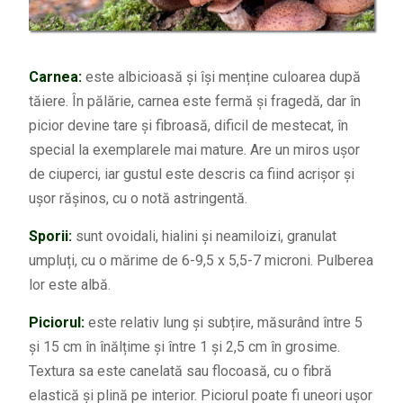
Carnea:
este albicioasă și își menține culoarea după
tăiere. În pălărie, carnea este fermă și fragedă, dar în
picior devine tare și fibroasă, dificil de mestecat, în
special la exemplarele mai mature. Are un miros ușor
de ciuperci, iar gustul este descris ca fiind acrișor și
ușor rășinos, cu o notă astringentă.
Sporii:
sunt ovoidali, hialini și neamiloizi, granulat
umpluți, cu o mărime de 6-9,5 x 5,5-7 microni. Pulberea
lor este albă.
Piciorul:
este relativ lung și subțire, măsurând între 5
și 15 cm în înălțime și între 1 și 2,5 cm în grosime.
Textura sa este canelată sau flocoasă, cu o fibră
elastică și plină pe interior. Piciorul poate fi uneori ușor