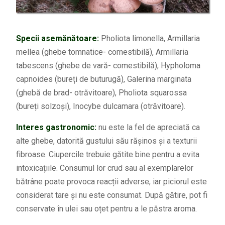
Specii asemănătoare:
Pholiota limonella, Armillaria
mellea (ghebe tomnatice- comestibilă), Armillaria
tabescens (ghebe de vară- comestibilă), Hypholoma
capnoides (bureți de buturugă), Galerina marginata
(ghebă de brad- otrăvitoare), Pholiota squarossa
(bureți solzoși), Inocybe dulcamara (otrăvitoare).
Interes gastronomic:
nu este la fel de apreciată ca
alte ghebe, datorită gustului său rășinos și a texturii
fibroase. Ciupercile trebuie gătite bine pentru a evita
intoxicațiile. Consumul lor crud sau al exemplarelor
bătrâne poate provoca reacții adverse, iar piciorul este
considerat tare și nu este consumat. După gătire, pot fi
conservate în ulei sau oțet pentru a le păstra aroma.