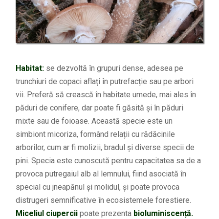
Habitat:
se dezvoltă în grupuri dense, adesea pe
trunchiuri de copaci aflați în putrefacție sau pe arbori
vii. Preferă să crească în habitate umede, mai ales în
păduri de conifere, dar poate fi găsită și în păduri
mixte sau de foioase. Această specie este un
simbiont micoriza, formând relații cu rădăcinile
arborilor, cum ar fi molizii, bradul și diverse specii de
pini. Specia este cunoscută pentru capacitatea sa de a
provoca putregaiul alb al lemnului, fiind asociată în
special cu jneapănul și molidul, și poate provoca
distrugeri semnificative în ecosistemele forestiere.
Miceliul ciupercii
poate prezenta
bioluminiscență.