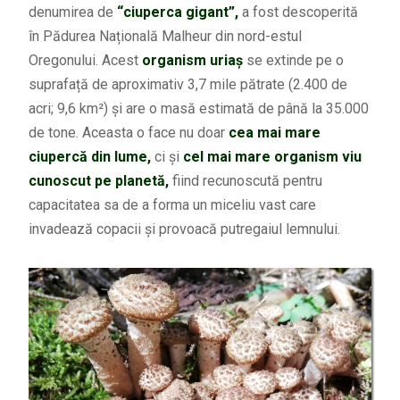
denumirea de
“ciuperca gigant”,
a fost descoperită
în Pădurea Națională Malheur din nord-estul
Oregonului. Acest
organism uriaș
se extinde pe o
suprafață de aproximativ 3,7 mile pătrate (2.400 de
acri; 9,6 km²) și are o masă estimată de până la 35.000
de tone. Aceasta o face nu doar
cea mai mare
ciupercă din lume,
ci și
cel mai mare organism viu
cunoscut pe planetă,
fiind recunoscută pentru
capacitatea sa de a forma un miceliu vast care
invadează copacii și provoacă putregaiul lemnului.