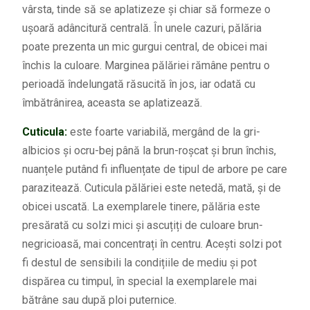
vârsta, tinde să se aplatizeze și chiar să formeze o
ușoară adâncitură centrală. În unele cazuri, pălăria
poate prezenta un mic gurgui central, de obicei mai
închis la culoare. Marginea pălăriei rămâne pentru o
perioadă îndelungată răsucită în jos, iar odată cu
îmbătrânirea, aceasta se aplatizează.
Cuticula:
este foarte variabilă, mergând de la gri-
albicios și ocru-bej până la brun-roșcat și brun închis,
nuanțele putând fi influențate de tipul de arbore pe care
parazitează. Cuticula pălăriei este netedă, mată, și de
obicei uscată. La exemplarele tinere, pălăria este
presărată cu solzi mici și ascuțiți de culoare brun-
negricioasă, mai concentrați în centru. Acești solzi pot
fi destul de sensibili la condițiile de mediu și pot
dispărea cu timpul, în special la exemplarele mai
bătrâne sau după ploi puternice.