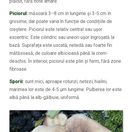
plăcut, fără note amare.
Piciorul:
măsoară 3–8 cm în lungime și 3-5 cm în
grosime, dar poate varia în funcție de condițiile de
creștere. Piciorul este relativ central sau ușor
excentric. Este cilindric sau uneori ușor îngroșată la
bază. Suprafața este uscată, netedă sau foarte fin
mătăsoasă, de culoare albicioasă până la crem-
deschis. În interior, piciorul este plin și ferm, fără zone
fibroase.
Sporii:
sunt mici, aproape rotunzi, netezi, hialini,
marimea lor este de 4-5 µm lungime. Pulberea lor este
albă până la alb-gălbuie, uniformă.