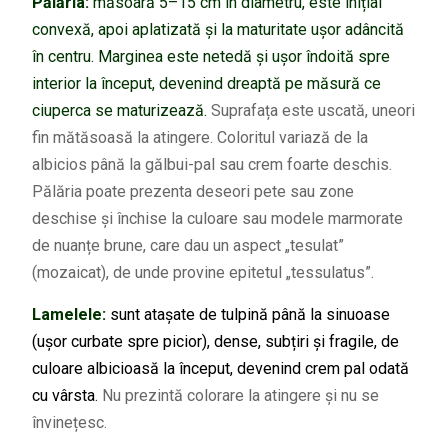
Pălăria:
măsoară 5–15 cm în diametru, este inițial
convexă, apoi aplatizată și la maturitate ușor adâncită
în centru. Marginea este netedă și ușor îndoită spre
interior la început, devenind dreaptă pe măsură ce
ciuperca se maturizează.
Suprafața este uscată, uneori
fin mătăsoasă la atingere. Coloritul variază de la
albicios până la gălbui-pal sau crem foarte deschis.
Pălăria poate prezenta deseori pete sau zone
deschise și închise la culoare sau modele marmorate
de nuanțe brune, care dau un aspect „tesulat”
(mozaicat), de unde provine epitetul „tessulatus”.
Lamelele:
sunt atașate de tulpină până la sinuoase
(ușor curbate spre picior), dense, subțiri și fragile, de
culoare albicioasă la început, devenind crem pal odată
cu vârsta
.
Nu prezintă colorare la atingere și nu se
învinețesc.