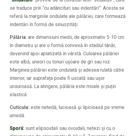
se traduce prin “cu adâncituri sau indentări”. Acesta se
referă la marginile ondulate ale pălăriei, care formează
indentări în formă de sinuozități.
Pălăria
: are dimensiuni medii, de aproximativ 5-10 cm
în diametru și are o formă convexă în stadiul tânăr,
devenind apoi aplatizată în vârstă. Culoarea pălăriei
este albă, uneori cu tonuri ușoare de gri sau roz.
Marginea pălăriei este ondulată și adesea rulată către
interior, iar suprafața poate fi uscată sau ușor
unsuroasă. La atingere, pălăria este moale și puțin
elastică.
Cuticula:
este netedă, lucioasă şi lipicioasă pe vreme
umedă.
Sporii:
sunt elipsoidali sau ovoidali, netezi și cu o