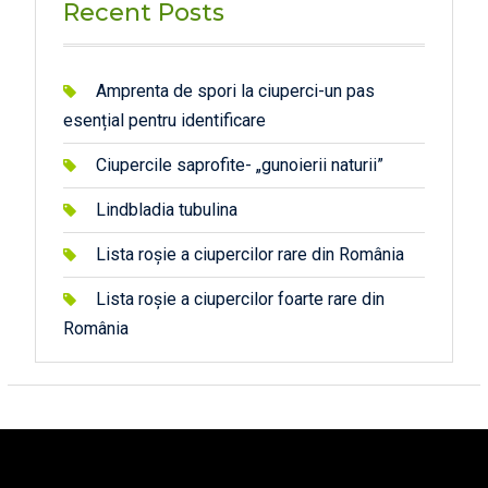
Recent Posts
Amprenta de spori la ciuperci-un pas
esențial pentru identificare
Ciupercile saprofite- „gunoierii naturii”
Lindbladia tubulina
Lista roșie a ciupercilor rare din România
Lista roșie a ciupercilor foarte rare din
România
автоновости
android auto
андроид авто
honda prologue характеристики
mazda cx-90
Lexus LC 500