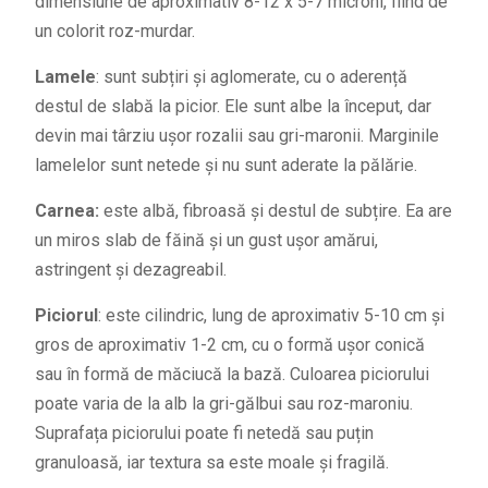
dimensiune de aproximativ 8-12 x 5-7 microni, fiind de
un colorit roz-murdar.
Lamele
: sunt subțiri și aglomerate, cu o aderență
destul de slabă la picior. Ele sunt albe la început, dar
devin mai târziu ușor rozalii sau gri-maronii. Marginile
lamelelor sunt netede și nu sunt aderate la pălărie.
Carnea:
este albă, fibroasă și destul de subțire. Ea are
un miros slab de făină și un gust ușor amărui,
astringent și dezagreabil.
Piciorul
: este cilindric, lung de aproximativ 5-10 cm și
gros de aproximativ 1-2 cm, cu o formă ușor conică
sau în formă de măciucă la bază. Culoarea piciorului
poate varia de la alb la gri-gălbui sau roz-maroniu.
Suprafața piciorului poate fi netedă sau puțin
granuloasă, iar textura sa este moale și fragilă.