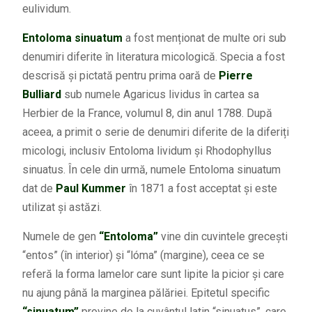
eulividum.
Entoloma sinuatum
a fost menționat de multe ori sub
denumiri diferite în literatura micologică. Specia a fost
descrisă și pictată pentru prima oară de
Pierre
Bulliard
sub numele Agaricus lividus în cartea sa
Herbier de la France, volumul 8, din anul 1788. După
aceea, a primit o serie de denumiri diferite de la diferiți
micologi, inclusiv Entoloma lividum și Rhodophyllus
sinuatus. În cele din urmă, numele Entoloma sinuatum
dat de
Paul Kummer
în 1871 a fost acceptat și este
utilizat și astăzi.
Numele de gen
“Entoloma”
vine din cuvintele grecești
“entos” (în interior) și “lóma” (margine), ceea ce se
referă la forma lamelor care sunt lipite la picior și care
nu ajung până la marginea pălăriei. Epitetul specific
“sinuatum”
provine de la cuvântul latin “sinuatus”, care