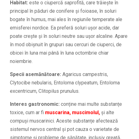
Habitat:
este o ciupercă saprofită, care trăiește în
principal în păduri de conifere și foioase, în soluri
bogate în humus, mai ales în regiunile temperate ale
emisferei nordice. Ea preferă soluri ușor acide, dar
poate crește și în soluri neutre sau ușor alcaline. Apare
în mod obișnuit în grupuri sau cercuri de ciuperci, de
obicei în luna mai până în luna octombrie chiar
noiembrie.
Specii asemănătoare:
Agaricus campestris,
Clytocibe nebularis, Entoloma clypeatum, Entoloma
excentricum, Clitopilus prunulus.
Interes gastronomic:
conține mai multe substanțe
toxice, cum ar fi
muscarina, muscimolul,
și alte
compuși muscarinici. Aceste substanțe afectează
sistemul nervos central și pot cauza o varietate de
simptome și probleme de sănătate, inclusiv greață,