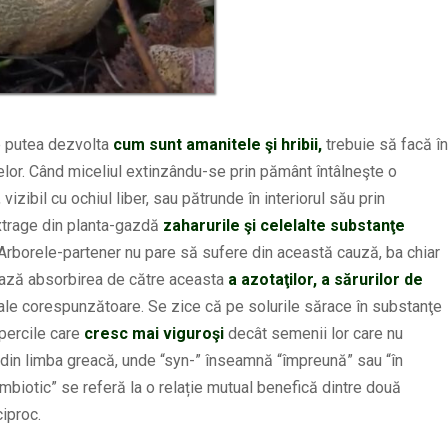
 putea dezvolta
cum sunt amanitele şi hribii,
trebuie să facă în
ntelor. Când miceliul extinzându-se prin pământ întâlneşte o
izibil cu ochiul liber, sau pătrunde în interiorul său prin
extrage din planta-gazdă
zaharurile şi celelalte substanţe
 Arborele-partener nu pare să sufere din această cauză, ba chiar
ează absorbirea de către aceasta
a azotaţilor, a sărurilor de
ale corespunzătoare. Se zice că pe solurile sărace în substanţe
percile care
cresc mai viguroşi
decât semenii lor care nu
 din limba greacă, unde “syn-” înseamnă “împreună” sau “în
imbiotic” se referă la o relație mutual benefică dintre două
ciproc.