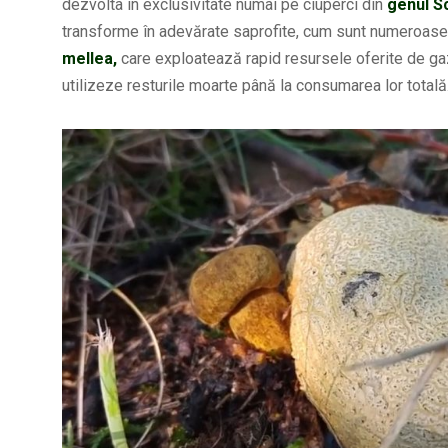
dezvolta în exclusivitate numai pe ciuperci din
genul S
transforme în adevărate saprofite, cum sunt numeroase
mellea,
care exploatează rapid resursele oferite de gaz
utilizeze resturile moarte până la consumarea lor totală