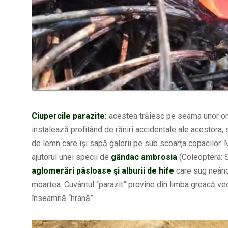
Ciupercile parazite:
acestea trăiesc pe seama unor org
instalează profitând de răniri accidentale ale acestora,
de lemn care îşi sapă galerii pe sub scoarţa copacilor. Mi
ajutorul unei specii de
gândac ambrosia
(Coleoptera: 
aglomerări pâsloase şi alburii de hife
care sug neânce
moartea. Cuvântul “parazit” provine din limba greacă vec
înseamnă “hrană”.