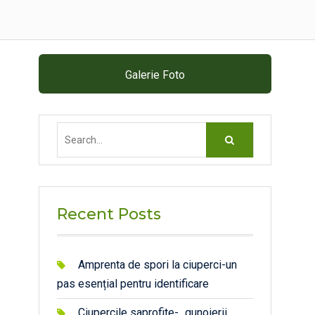
Galerie Foto
Search
for:
Recent Posts
Amprenta de spori la ciuperci-un
pas esențial pentru identificare
Ciupercile saprofite- „gunoierii