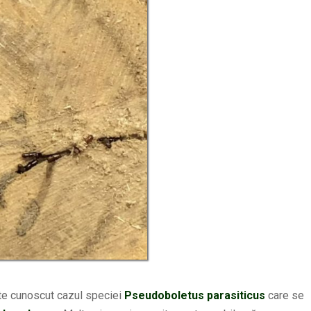
e cunoscut cazul speciei
Pseudoboletus
parasiticus
care se