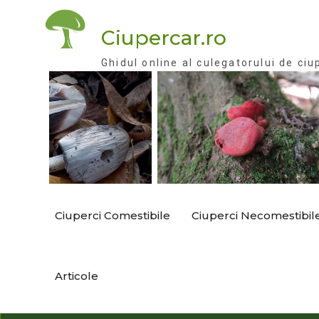
Skip
to
Ciupercar.ro
content
Ghidul online al culegatorului de ciu
Ciuperci Comestibile
Ciuperci Necomestibil
Articole