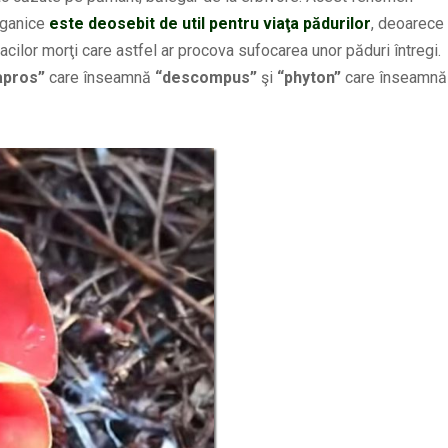
rganice
este deosebit de util pentru viaţa pădurilor
, deoarece
pacilor morţi care astfel ar procova sufocarea unor păduri întregi.
apros”
care înseamnă
“descompus”
şi
“phyton”
care înseamnă