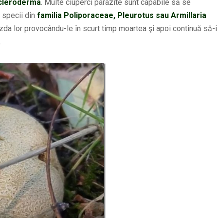
cleroderma
. Multe ciuperci parazite sunt capabile să se
 specii din
familia Poliporaceae, Pleurotus sau Armillaria
da lor provocându-le în scurt timp moartea şi apoi continuă să-i
.