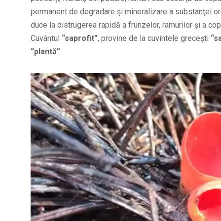
permanent de degradare şi mineralizare a substanţei o
duce la distrugerea rapidă a frunzelor, ramurilor şi a co
Cuvântul
“saprofit”
, provine de la cuvintele greceşti
“s
“plantă”
.