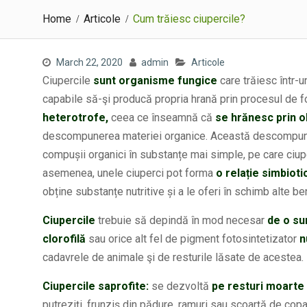
Home
Articole
Cum trăiesc ciupercile?
March 22, 2020
admin
Articole
Ciupercile
sunt organisme fungice
care trăiesc într-u
capabile să-şi producă propria hrană prin procesul de f
heterotrofe,
ceea ce înseamnă că
se hrănesc prin ob
descompunerea materiei organice. Această descompune
compușii organici în substanțe mai simple, pe care ciuper
asemenea, unele ciuperci pot forma
o relație simbioti
obține substanțe nutritive și a le oferi în schimb alte be
Ciupercile
trebuie să depindă în mod necesar
de o su
clorofilă
sau orice alt fel de pigment fotosintetizator
n
cadavrele de animale şi de resturile lăsate de acestea.
Ciupercile saprofite:
se dezvoltă
pe resturi moarte
putreziţi, frunziş din pădure, ramuri sau scoarţă de co