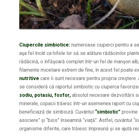
Ciupercile simbiotice:
numeroase ciuperci pentru a se
aşa fel încât ca hifele lor să se alăture rădăcinilor pla
rădăcină, o înfăşoară complet într-un fel de manşon alb, v
filamente miceliare extrem de fine, în acest fel poate 
nutritive
care îi sunt necesare pentru propria creştere.
se consideră că raportul simbiotic cu ciuperca favoriz
sodiu, potasiu, fosfor,
absolut necesare dezvoltării s
minerale, copacii trăiesc într-un asemenea raport cu ciu
beneficiază de simbioză. Cuvântul
“simbiotic”
provine
asociere” și “bios” înseamnă “viață”. Astfel, cuvântul “s
organisme diferite, care trăiesc împreună și se ajută re