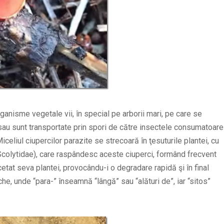
anisme vegetale vii, în special pe arborii mari, pe care se
 sau sunt transportate prin spori de către insectele consumatoare
celiul ciupercilor parazite se strecoară în ţesuturile plantei, cu
Scolytidae), care raspândesc aceste ciuperci, formând frecvent
tat seva plantei, provocându-i o degradare rapidă şi în final
he, unde “para-” înseamnă “lângă” sau “alături de”, iar “sitos”