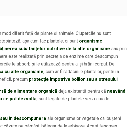
n mod diferit față de plante și animale. Ciupercile nu sunt
otosinteză, așa cum fac plantele, ci sunt
organisme
ținerea substanțelor nutritive de la alte organisme
sau prin
re este realizată prin secreția de enzime care descompun
cile le absorb și le utilizează pentru a-și hrăni corpul. De
că cu alte organisme,
cum ar fi rădăcinile plantelor, pentru a
neficii, precum
protecție împotriva bolilor sau a stresului
.
rsă de alimentare organică
deja existentă pentru că
neavând
u se pot dezvolta
, sunt legate de plantele verzi sau de
 sau în descompunere
ale organismelor vegetale ca: buşteni
pac căzute pe pământ, bălegar de la erbivore. Acest fenomen