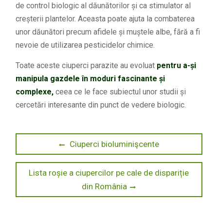
de control biologic al dăunătorilor și ca stimulator al
creșterii plantelor. Aceasta poate ajuta la combaterea
unor dăunători precum afidele și muștele albe, fără a fi
nevoie de utilizarea pesticidelor chimice.
Toate aceste ciuperci parazite au evoluat
pentru a-și
manipula gazdele în moduri fascinante și
complexe,
ceea ce le face subiectul unor studii și
cercetări interesante din punct de vedere biologic.
Post
Previous
Ciuperci bioluminişcente
post:
navigation
Next
Lista roșie a ciupercilor pe cale de dispariție
post:
din România