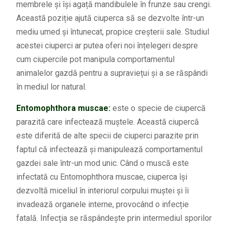
membrele și își agață mandibulele în frunze sau crengi.
Această poziție ajută ciuperca să se dezvolte într-un
mediu umed și întunecat, propice creșterii sale. Studiul
acestei ciuperci ar putea oferi noi înțelegeri despre
cum ciupercile pot manipula comportamentul
animalelor gazdă pentru a supraviețui și a se răspândi
în mediul lor natural.
Entomophthora muscae:
este o specie de ciupercă
parazită care infectează muștele. Această ciupercă
este diferită de alte specii de ciuperci parazite prin
faptul că infectează și manipulează comportamentul
gazdei sale într-un mod unic. Când o muscă este
infectată cu Entomophthora muscae, ciuperca își
dezvoltă miceliul în interiorul corpului muștei și îi
invadează organele interne, provocând o infecție
fatală. Infecția se răspândește prin intermediul sporilor