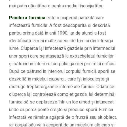
mai puțin dăunătoare pentru mediul înconjurător.
Pandora formica:
este o ciupercă parazită care
infectează furnicile. A fost descoperită și descrisă
pentru prima dată în anii 1990, iar de atunci a fost
identificată la mai multe specii de furnici din întreaga
lume. Ciuperca își infectează gazdele prin intermediul
unor spori care se atașează la exoscheletul furnicilor
și pătrund în interiorul corpului gazdei prin mici orificii.
După ce pătrund în interiorul corpului furnicii, sporii se
dezvoltă în miceliul ciupercii, care își înlocuiește și
distruge treptat organele interne ale furnicii. Odată ce
ciuperca își controlează complet gazda, își determină
furnica să se deplaseze într-un loc umed și întunecat,
unde ciuperca poate crește și produce sporii. Furnica
infectată va rămâne agățată de o frunză sau alt obiect,
iar corpul său va fi acoperit de un micelium albicios și