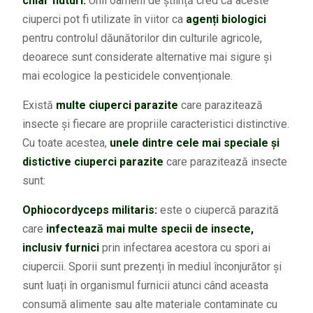
chiar fluturi.
Unii oameni de știință cred că aceste
ciuperci pot fi utilizate în viitor ca
agenți biologici
pentru controlul dăunătorilor din culturile agricole,
deoarece sunt considerate alternative mai sigure și
mai ecologice la pesticidele convenționale.
Există
multe ciuperci parazite
care parazitează
insecte și fiecare are propriile caracteristici distinctive.
Cu toate acestea,
unele dintre cele mai speciale și
distictive ciuperci parazite
care parazitează insecte
sunt:
Ophiocordyceps militaris:
este o ciupercă parazită
care
infectează mai multe specii de insecte,
inclusiv furnici
prin infectarea acestora cu spori ai
ciupercii. Sporii sunt prezenți în mediul înconjurător și
sunt luați în organismul furnicii atunci când aceasta
consumă alimente sau alte materiale contaminate cu