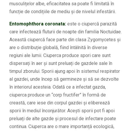
musculițelor albe, eficacitatea sa poate fi limitată în
funcție de condițiile de mediu și de nivelul infestării.
Entomophthora coronata:
este o ciupercă parazită
care infectează fluturii de noapte din familia Noctuidae.
Această ciupercă face parte din clasa Zygomycetes și
are o distribuție globală, fiind întâlnită în diverse
regiuni ale lumii. Ciuperca produce spori care sunt
dispersați în aer și sunt preluați de gazdele sale în
timpul zborului. Sporii ajung apoi în sistemul respirator
al gazdei, unde încep să germineze și să se dezvolte
în interiorul acesteia. Odată ce a infectat gazda,
ciuperca produce un “corp fructifer” în formă de
creastă, care iese din corpul gazdei și eliberează
sporii în mediul înconjurător. Acești sporii pot fi apoi
preluați de alte gazde și procesul de infectare poate
continua. Ciuperca are o mare importanță ecologică,