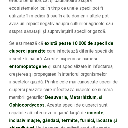
efecte benefice, cât și dăunătoare asupra
ecosistemelor lor. În timp ce unele specii pot fi
utilizate în medicină sau în alte domenii, altele pot
avea un impact negativ asupra culturilor agricole sau
asupra sănătății și supraviețuirii speciilor gazdă.
Se estimează că
există peste 10.000 de specii de
ciuperci parazite
care infectează diferite specii de
insecte în natură. Aceste ciuperci se numesc
entomopatogene
și sunt specializate în infectarea,
creșterea și propagarea în interiorul organismelor
insectelor gazdă. Printre cele mai cunoscute specii de
ciuperci parazite care infectează insecte se numără
membrii genurilor
Beauveria, Metarhizium, și
Ophiocordyceps.
Aceste specii de ciuperci sunt
capabile să infecteze o gamă largă de
insecte,
inclusiv muște, gândaci, termite, furnici, lăcuste și