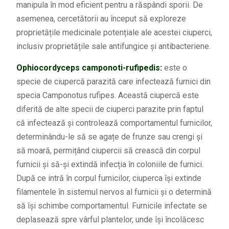
manipula în mod eficient pentru a răspândi sporii. De
asemenea, cercetătorii au început să exploreze
proprietățile medicinale potențiale ale acestei ciuperci,
inclusiv proprietățile sale antifungice și antibacteriene.
Ophiocordyceps camponoti-rufipedis:
este o
specie de ciupercă parazită care infectează furnici din
specia Camponotus rufipes. Această ciupercă este
diferită de alte specii de ciuperci parazite prin faptul
că infectează și controlează comportamentul furnicilor,
determinându-le să se agațe de frunze sau crengi și
să moară, permițând ciupercii să crească din corpul
furnicii și să-și extindă infecția în coloniile de furnici.
După ce intră în corpul furnicilor, ciuperca își extinde
filamentele în sistemul nervos al furnicii și o determină
să își schimbe comportamentul. Furnicile infectate se
deplasează spre vârful plantelor, unde își încolăcesc