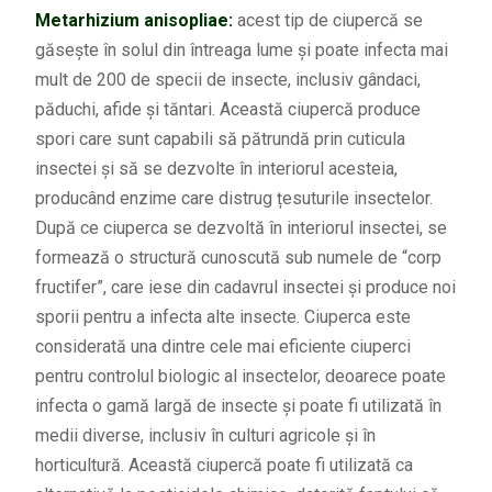
Metarhizium anisopliae:
acest tip de ciupercă se
găsește în solul din întreaga lume și poate infecta mai
mult de 200 de specii de insecte, inclusiv gândaci,
păduchi, afide și tăntari. Această ciupercă produce
spori care sunt capabili să pătrundă prin cuticula
insectei și să se dezvolte în interiorul acesteia,
producând enzime care distrug țesuturile insectelor.
După ce ciuperca se dezvoltă în interiorul insectei, se
formează o structură cunoscută sub numele de “corp
fructifer”, care iese din cadavrul insectei și produce noi
sporii pentru a infecta alte insecte. Ciuperca este
considerată una dintre cele mai eficiente ciuperci
pentru controlul biologic al insectelor, deoarece poate
infecta o gamă largă de insecte și poate fi utilizată în
medii diverse, inclusiv în culturi agricole și în
horticultură. Această ciupercă poate fi utilizată ca