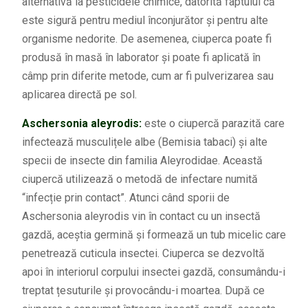
alternativă la pesticidele chimice, datorită faptului că
este sigură pentru mediul înconjurător și pentru alte
organisme nedorite. De asemenea, ciuperca poate fi
produsă în masă în laborator și poate fi aplicată în
câmp prin diferite metode, cum ar fi pulverizarea sau
aplicarea directă pe sol.
Aschersonia aleyrodis:
este o ciupercă parazită care
infectează musculițele albe (Bemisia tabaci) și alte
specii de insecte din familia Aleyrodidae. Această
ciupercă utilizează o metodă de infectare numită
“infecție prin contact”. Atunci când sporii de
Aschersonia aleyrodis vin în contact cu un insectă
gazdă, aceștia germină și formează un tub micelic care
penetrează cuticula insectei. Ciuperca se dezvoltă
apoi în interiorul corpului insectei gazdă, consumându-i
treptat țesuturile și provocându-i moartea. După ce