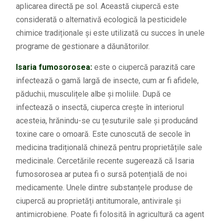
aplicarea directă pe sol. Această ciupercă este
considerată o alternativă ecologică la pesticidele
chimice tradiționale și este utilizată cu succes în unele
programe de gestionare a dăunătorilor.
Isaria fumosorosea:
este o ciupercă parazită care
infectează o gamă largă de insecte, cum ar fi afidele,
păduchii, musculițele albe și moliile. După ce
infectează o insectă, ciuperca crește în interiorul
acesteia, hrănindu-se cu țesuturile sale și producând
toxine care o omoară. Este cunoscută de secole în
medicina tradițională chineză pentru proprietățile sale
medicinale. Cercetările recente sugerează că Isaria
fumosorosea ar putea fi o sursă potențială de noi
medicamente. Unele dintre substanțele produse de
ciupercă au proprietăți antitumorale, antivirale și
antimicrobiene. Poate fi folosită în agricultură ca agent