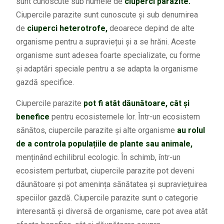
sunt cunoscute sub numele de
ciuperci parazite.
Ciupercile parazite sunt cunoscute și sub denumirea
de
ciuperci heterotrofe,
deoarece depind de alte
organisme pentru a supraviețui și a se hrăni. Aceste
organisme sunt adesea foarte specializate, cu forme
și adaptări speciale pentru a se adapta la organisme
gazdă specifice.
Ciupercile parazite
pot fi atât dăunătoare, cât și
benefice
pentru ecosistemele lor. Într-un ecosistem
sănătos, ciupercile parazite și alte organisme
au rolul
de a controla populațiile de plante sau animale,
menținând echilibrul ecologic. În schimb, într-un
ecosistem perturbat, ciupercile parazite pot deveni
dăunătoare și pot amenința sănătatea și supraviețuirea
speciilor gazdă. Ciupercile parazite sunt o categorie
interesantă și diversă de organisme, care pot avea atât