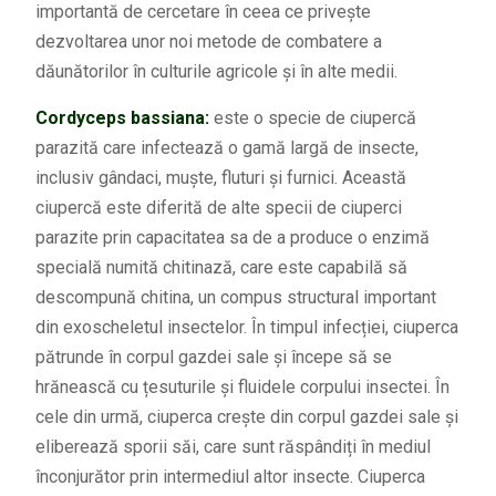
importantă de cercetare în ceea ce privește
dezvoltarea unor noi metode de combatere a
dăunătorilor în culturile agricole și în alte medii.
Cordyceps bassiana:
este o specie de ciupercă
parazită care infectează o gamă largă de insecte,
inclusiv gândaci, muște, fluturi și furnici. Această
ciupercă este diferită de alte specii de ciuperci
parazite prin capacitatea sa de a produce o enzimă
specială numită chitinază, care este capabilă să
descompună chitina, un compus structural important
din exoscheletul insectelor. În timpul infecției, ciuperca
pătrunde în corpul gazdei sale și începe să se
hrănească cu țesuturile și fluidele corpului insectei. În
cele din urmă, ciuperca crește din corpul gazdei sale și
eliberează sporii săi, care sunt răspândiți în mediul
înconjurător prin intermediul altor insecte. Ciuperca