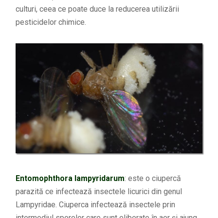
culturi, ceea ce poate duce la reducerea utilizării
pesticidelor chimice.
Entomophthora lampyridarum
: este o ciupercă
parazită ce infectează insectele licurici din genul
Lampyridae. Ciuperca infectează insectele prin
intermediul sporelor care sunt eliberate în aer și ajung