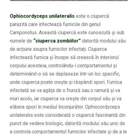
Ophiocordyceps unilateralis
este o ciupercă
parazită care infectează furnicile din genul
Camponotus. Această ciupercă este cunoscută și sub
numele de
“ciuperca zombiilor”
datorită modului său
de acțiune asupra furnicilor infectați. Ciuperca
infectează furnica și începe să crească în interiorul
corpului acesteia, controlându-i comportamentul și
determinând-o să se deplaseze într-un loc specific,
unde ciuperca poate crește și răspândi spori. Furnica
infectată se va agăța de o frunză sau o ramură și va
muri acolo, iar ciuperca va crește din corpul său și va
elibera spori în mediul înconjurător. Ophiocordyceps
unilateralis este considerată o ciupercă fascinantă din
punct de vedere biologic, datorită modului său unic de
a controla comportamentul furnicilor infectate și de a le