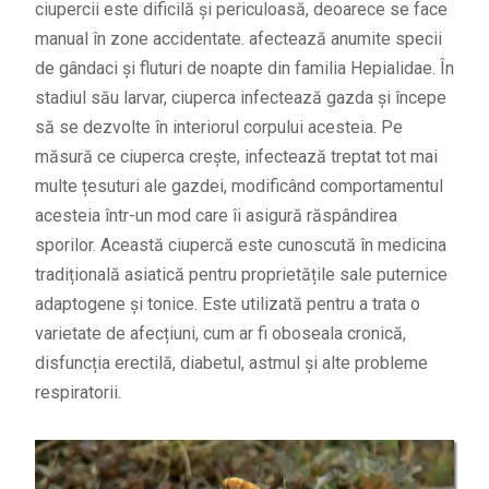
ciupercii este dificilă și periculoasă, deoarece se face
manual în zone accidentate. afectează anumite specii
de gândaci și fluturi de noapte din familia Hepialidae. În
stadiul său larvar, ciuperca infectează gazda și începe
să se dezvolte în interiorul corpului acesteia. Pe
măsură ce ciuperca crește, infectează treptat tot mai
multe țesuturi ale gazdei, modificând comportamentul
acesteia într-un mod care îi asigură răspândirea
sporilor. Această ciupercă este cunoscută în medicina
tradițională asiatică pentru proprietățile sale puternice
adaptogene și tonice. Este utilizată pentru a trata o
varietate de afecțiuni, cum ar fi oboseala cronică,
disfuncția erectilă, diabetul, astmul și alte probleme
respiratorii.