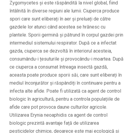
Zygomycetes și este răspândită la nivel global, fiind
întâlnită în diverse regiuni ale lumii. Ciuperca produce
spori care sunt eliberați în aer și preluați de către
gazdele lor atunci când acestea se hrănesc cu
plantele. Sporii germină și pătrund în corpul gazdei prin
intermediul sistemului respirator. După ce a infectat
gazda, ciuperca se dezvoltă în interiorul acesteia,
consumându-i țesuturile și provocându-i moartea. După
ce ciuperca a consumat întreaga insectă gazdă,
aceasta poate produce sporii săi, care sunt eliberați în
mediul înconjurător și răspândiți în continuare pentru a
infecta alte afide. Poate fi utilizată ca agent de control
biologic în agricultură, pentru a controla populațiile de
afide care pot provoca daune culturilor agricole.
Utilizarea Erynia neoaphidis ca agent de control
biologic prezintă avantaje față de utilizarea
pesticidelor chimice, deoarece este mai ecologică și