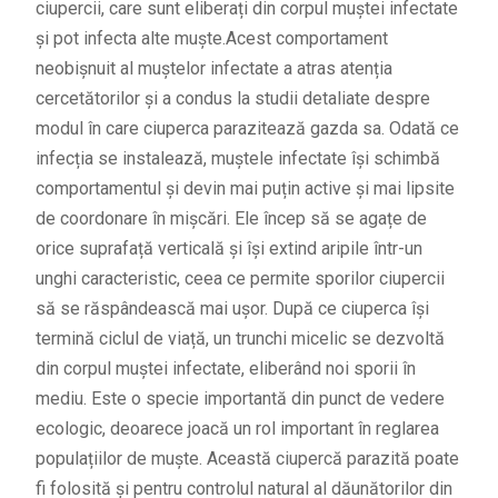
ciupercii, care sunt eliberați din corpul muștei infectate
și pot infecta alte muște.Acest comportament
neobișnuit al muștelor infectate a atras atenția
cercetătorilor și a condus la studii detaliate despre
modul în care ciuperca parazitează gazda sa. Odată ce
infecția se instalează, muștele infectate își schimbă
comportamentul și devin mai puțin active și mai lipsite
de coordonare în mișcări. Ele încep să se agațe de
orice suprafață verticală și își extind aripile într-un
unghi caracteristic, ceea ce permite sporilor ciupercii
să se răspândească mai ușor. După ce ciuperca își
termină ciclul de viață, un trunchi micelic se dezvoltă
din corpul muștei infectate, eliberând noi sporii în
mediu. Este o specie importantă din punct de vedere
ecologic, deoarece joacă un rol important în reglarea
populațiilor de muște. Această ciupercă parazită poate
fi folosită și pentru controlul natural al dăunătorilor din