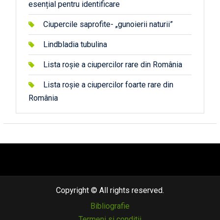
esențial pentru identificare
Ciupercile saprofite- „gunoierii naturii”
Lindbladia tubulina
Lista roșie a ciupercilor rare din România
Lista roșie a ciupercilor foarte rare din
România
автоновости
android auto
андроид авто
honda prologue характеристики
mazda cx-90
Lexus LC 500
Copyright © All rights reserved.
Bibliografie
Termeni si conditii