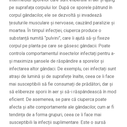
pe suprafața corpului lor. După ce sporele pătrund în
corpul gândacilor, ele se dezvoltă și invadează
țesuturile musculare și nervoase, cauzând paralizie și
moartea. În timpul infecției, ciuperca produce o
substanță numită “pulvini”, care îi ajută să-și fixeze
corpul pe planta pe care se găsesc gândacii. Poate
controla comportamentul insectelor infectați pentru a-
și maximiza șansele de răspândire a sporelor și
infectarea altor gândaci. De exemplu, cei infectați sunt
atrași de lumină și de suprafețe înalte, ceea ce îi face
mai susceptibili să fie consumați de prădători, dar și
să elibereze sporii în aer și să-i răspândească în mod
eficient. De asemenea, se pare că ciuperca poate
afecta și alte comportamente ale gândacilor, cum ar fi
tendința de a forma grupuri, ceea ce îi face mai
susceptibili la infecții suplimentare. Este o sursă