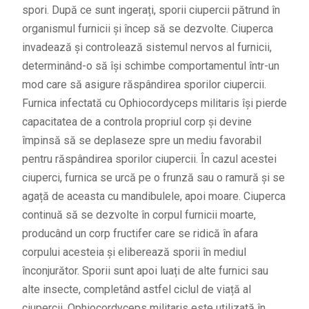
spori. După ce sunt ingerați, sporii ciupercii pătrund în
organismul furnicii și încep să se dezvolte. Ciuperca
invadează și controlează sistemul nervos al furnicii,
determinând-o să își schimbe comportamentul într-un
mod care să asigure răspândirea sporilor ciupercii.
Furnica infectată cu Ophiocordyceps militaris își pierde
capacitatea de a controla propriul corp și devine
împinsă să se deplaseze spre un mediu favorabil
pentru răspândirea sporilor ciupercii. În cazul acestei
ciuperci, furnica se urcă pe o frunză sau o ramură și se
agață de aceasta cu mandibulele, apoi moare. Ciuperca
continuă să se dezvolte în corpul furnicii moarte,
producând un corp fructifer care se ridică în afara
corpului acesteia și eliberează sporii în mediul
înconjurător. Sporii sunt apoi luați de alte furnici sau
alte insecte, completând astfel ciclul de viață al
ciupercii. Ophiocordyceps militaris este utilizată în