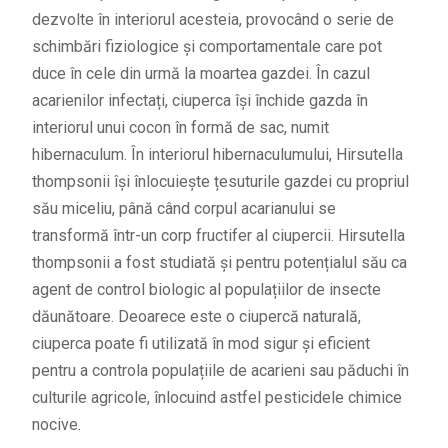
dezvolte în interiorul acesteia, provocând o serie de
schimbări fiziologice și comportamentale care pot
duce în cele din urmă la moartea gazdei. În cazul
acarienilor infectați, ciuperca își închide gazda în
interiorul unui cocon în formă de sac, numit
hibernaculum. În interiorul hibernaculumului, Hirsutella
thompsonii își înlocuiește țesuturile gazdei cu propriul
său miceliu, până când corpul acarianului se
transformă într-un corp fructifer al ciupercii. Hirsutella
thompsonii a fost studiată și pentru potențialul său ca
agent de control biologic al populațiilor de insecte
dăunătoare. Deoarece este o ciupercă naturală,
ciuperca poate fi utilizată în mod sigur și eficient
pentru a controla populațiile de acarieni sau păduchi în
culturile agricole, înlocuind astfel pesticidele chimice
nocive.