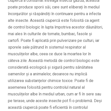
ciuperca a consumat întreaga insectă gazdă, aceasta
poate produce sporii săi, care sunt eliberați în mediul
înconjurător și răspândiți în continuare pentru a infecta
alte insecte. Această ciupercă este folosită ca agent
de control biologic în lupta împotriva acestor dăunători,
mai ales în culturile de tomate, bumbac, fasole și
cartofi. Poate fi aplicată prin pulverizare pe culturi, iar
sporele sale pătrund în sistemul respirator al
musculițelor albe, ceea ce duce la moartea lor în
câteva zile. Această metodă de control biologic este
considerată ecologică și sigură pentru sănătatea
oamenilor și a animalelor, deoarece nu implică
utilizarea substanțelor chimice toxice. Poate fi de
asemenea folosită pentru controlul natural al
musculițelor albe în mediul urban, cum ar fi în sere sau
pe terase, unde aceste insecte pot fi o problemă. Deși
această ciupercă poate fi eficientă în controlul