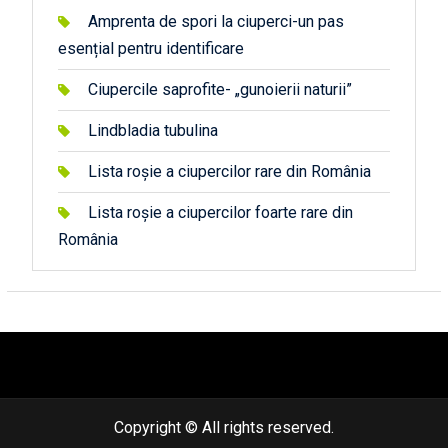
Amprenta de spori la ciuperci-un pas
esențial pentru identificare
Ciupercile saprofite- „gunoierii naturii”
Lindbladia tubulina
Lista roșie a ciupercilor rare din România
Lista roșie a ciupercilor foarte rare din
România
автоновости
android auto
андроид авто
honda prologue характеристики
mazda cx-90
Lexus LC 500
Copyright © All rights reserved.