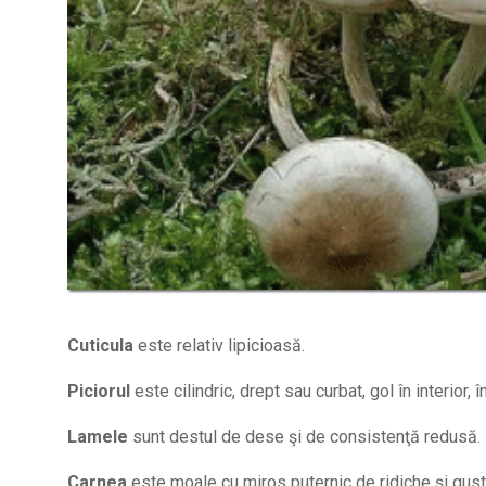
Cuticula
este relativ lipicioasă.
Piciorul
este cilindric, drept sau curbat, gol în interior, 
Lamele
sunt destul de dese şi de consistenţă redusă.
Carnea
este moale cu miros puternic de ridiche şi gust