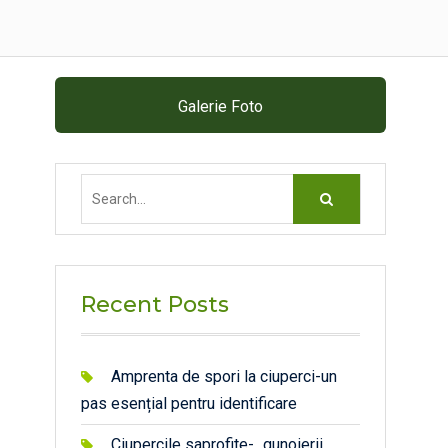
Galerie Foto
Search
for:
Recent Posts
Amprenta de spori la ciuperci-un
pas esențial pentru identificare
Ciupercile saprofite- „gunoierii