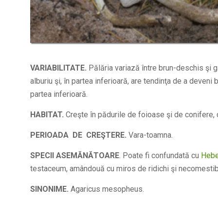
VARIABILITATE.
Pălăria variază între brun-deschis şi g
alburiu şi, în partea inferioară, are tendinţa de a deveni 
partea inferioară.
HABITAT.
Creşte în pădurile de foioase şi de conifere, d
PERIOADA DE CREŞTERE.
Vara-toamna.
SPECII ASEMĂNĂTOARE
. Poate fi confundată cu
Hebe
testaceum, amândouă cu miros de ridichi şi necomestib
SINONIME.
Agaricus mesopheus.