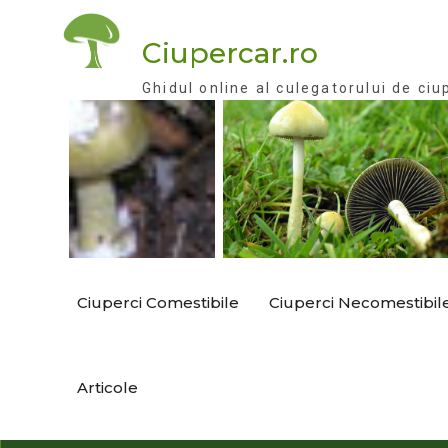
Skip
to
Ciupercar.ro
content
Ghidul online al culegatorului de ciu
Ciuperci Comestibile
Ciuperci Necomestibil
Articole