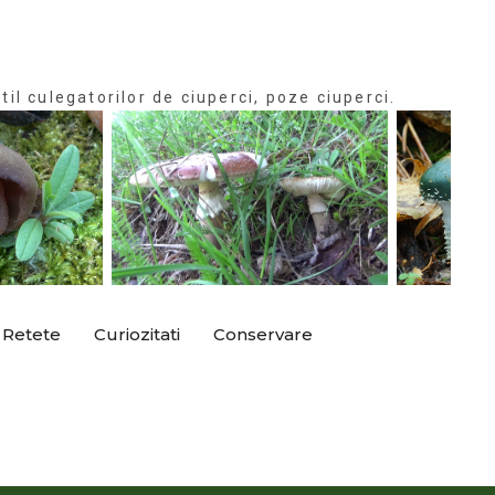
til culegatorilor de ciuperci, poze ciuperci.
Retete
Curiozitati
Conservare