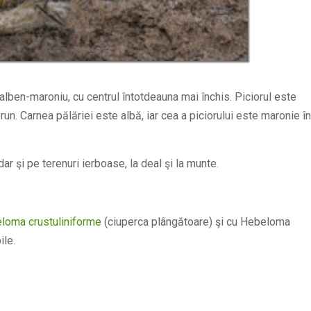
alben-maroniu, cu centrul întotdeauna mai închis. Piciorul este
brun. Carnea pălăriei este albă, iar cea a piciorului este maronie în
ar şi pe terenuri ierboase, la deal şi la munte.
loma crustuliniforme
(ciuperca plângătoare) şi cu Hebeloma
ile.