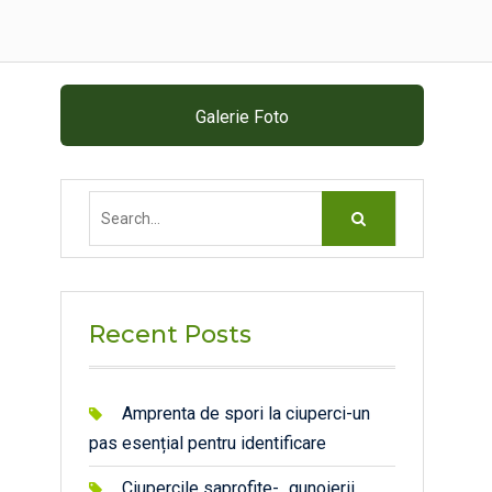
Galerie Foto
Search
for:
Recent Posts
Amprenta de spori la ciuperci-un
pas esențial pentru identificare
Ciupercile saprofite- „gunoierii