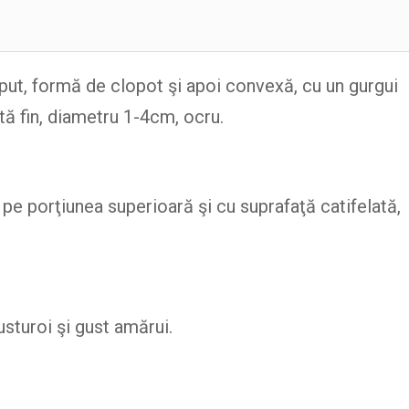
eput, formă de clopot şi apoi convexă, cu un gurgui
tă fin, diametru 1-4cm, ocru.
at pe porţiunea superioară şi cu suprafaţă catifelată,
sturoi şi gust amărui.