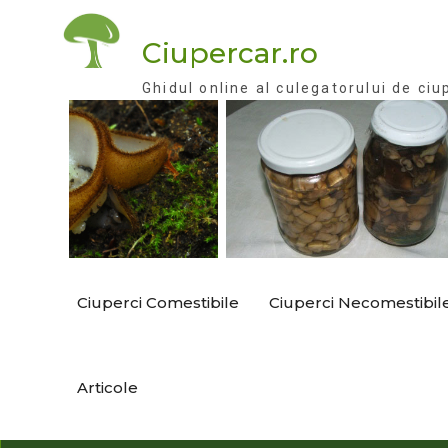
Skip
to
Ciupercar.ro
content
Ghidul online al culegatorului de ciu
Ciuperci Comestibile
Ciuperci Necomestibil
Articole