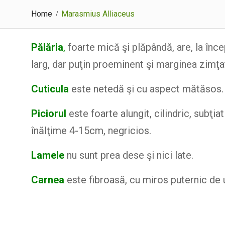
Home
Marasmius Alliaceus
Pălăria
,
foarte mică şi plăpândă, are, la înc
larg, dar puţin proeminent şi marginea zimţa
Cuticula
este netedă şi cu aspect mătăsos.
Piciorul
este foarte alungit, cilindric, subţi
înălţime 4-15cm, negricios.
Lamele
nu sunt prea dese şi nici late.
Carnea
este fibroasă, cu miros puternic de u