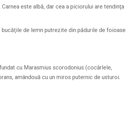
 Carnea este albă, dar cea a piciorului are tendinţa
bucăţile de lemn putrezite din pădurile de foioase
nfundat cu Marasmius scorodonius (cocârlele,
forans, amândouă cu un miros puternic de usturoi.