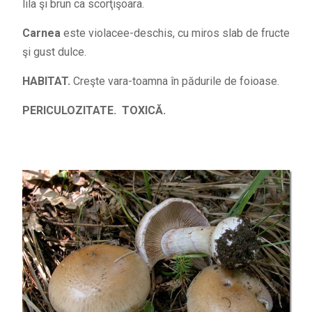
lila şi brun ca scorţişoara.
Carnea
este violacee-deschis, cu miros slab de fructe
şi gust dulce.
HABITAT.
Creşte vara-toamna în pădurile de foioase.
PERICULOZITATE. TOXICĂ.