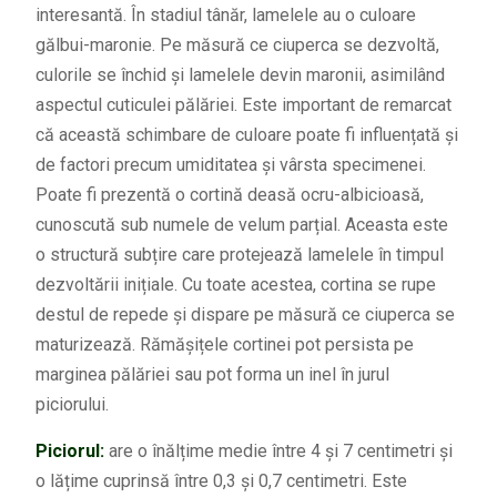
interesantă. În stadiul tânăr, lamelele au o culoare
gălbui-maronie. Pe măsură ce ciuperca se dezvoltă,
culorile se închid și lamelele devin maronii, asimilând
aspectul cuticulei pălăriei. Este important de remarcat
că această schimbare de culoare poate fi influențată și
de factori precum umiditatea și vârsta specimenei.
Poate fi prezentă o cortină deasă ocru-albicioasă,
cunoscută sub numele de velum parțial. Aceasta este
o structură subțire care protejează lamelele în timpul
dezvoltării inițiale. Cu toate acestea, cortina se rupe
destul de repede și dispare pe măsură ce ciuperca se
maturizează. Rămășițele cortinei pot persista pe
marginea pălăriei sau pot forma un inel în jurul
piciorului.
Piciorul:
are o înălțime medie între 4 și 7 centimetri și
o lățime cuprinsă între 0,3 și 0,7 centimetri. Este