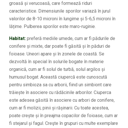
groasă și verucoasă, care formează riduri
caracteristice. Dimensiunile sporilor variază în jurul
valorilor de 8-10 microni în lungime și 5-6,5 microni în
lățime. Pulberea sporilor este maro-ruginie.
Habitat:
preferă mediile umede, cum ar fi pădurile de
conifere și mixte, dar poate fi găsită și în păduri de
foioase. Uneori apare și în zonele de coastă. Se
dezvoltă în special în solurile bogate în materie
organică, cum ar fi solul de turbă, solul argilos și
humusul bogat. Această ciupercă este cunoscută
pentru simbioza sa cu arborii, fiind un simbiont care
trăiește în asociere cu rădăcinile arborilor. Ciuperca
este adesea găsită în asociere cu arbori de conifere,
cum ar fi molizii, pinii și rășinarii. Cu toate acestea,
poate crește și în preajma copacilor de foioase, cum ar
fi stejarul și fagul. Creşte în grupuri cu multe exemplare