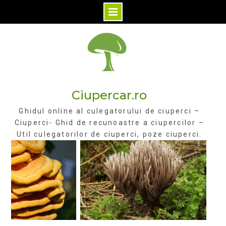
Skip
to
content
Ciupercar.ro
Ghidul online al culegatorului de ciuperci –
Ciuperci- Ghid de recunoastre a ciupercilor –
Util culegatorilor de ciuperci, poze ciuperci.