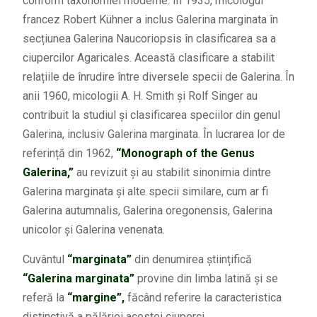
conform taxonomiei moderne. În 1935, micologul
francez Robert Kühner a inclus Galerina marginata în
secțiunea Galerina Naucoriopsis în clasificarea sa a
ciupercilor Agaricales. Această clasificare a stabilit
relațiile de înrudire între diversele specii de Galerina. În
anii 1960, micologii A. H. Smith și Rolf Singer au
contribuit la studiul și clasificarea speciilor din genul
Galerina, inclusiv Galerina marginata. În lucrarea lor de
referință din 1962,
“Monograph of the Genus
Galerina,”
au revizuit și au stabilit sinonimia dintre
Galerina marginata și alte specii similare, cum ar fi
Galerina autumnalis, Galerina oregonensis, Galerina
unicolor și Galerina venenata.
Cuvântul
“marginata”
din denumirea științifică
“Galerina marginata”
provine din limba latină și se
referă la
“margine”,
făcând referire la caracteristica
distinctivă a pălăriei acestei ciuperci.