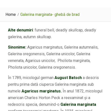
Home
Galerina marginata- ghebă de brad
Alte denumiri
: funeral bell, deadly skullcap, deadly
galerina, autumn skullcap.
Sinonime:
Agaricus marginatus, Galerina autumnalis,
Galerina oregonensis, Galerina unicolor, Galerina
venenata, Agaricus unicolor, Pholiota marginata,
Pholiota unicolor, Galerina oregonensis.
În 1789, micologul german
August Batsch
a descris
pentru prima dată ciuperca Galerina marginata sub
numele
Agaricus marginatus.
În anul 1872, micologul
american Charles Horton Peck a reexaminat și a
redescris specia, denumind-o
Galerina marginata