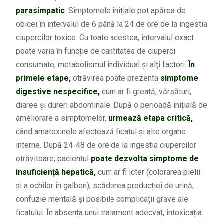
parasimpatic
. Simptomele inițiale pot apărea de
obicei în intervalul de 6 până la 24 de ore de la ingestia
ciupercilor toxice. Cu toate acestea, intervalul exact
poate varia în funcție de cantitatea de ciuperci
consumate, metabolismul individual și alţi factori.
În
primele etape,
otrăvirea poate prezenta
simptome
digestive nespecifice,
cum ar fi greață, vărsături,
diaree și dureri abdominale. După o perioadă inițială de
ameliorare a simptomelor,
urmează etapa critică,
când amatoxinele afectează ficatul și alte organe
interne. După 24-48 de ore de la ingestia ciupercilor
otrăvitoare, pacientul
poate dezvolta simptome de
insuficiență hepatică,
cum ar fi icter (colorarea pielii
și a ochilor în galben), scăderea producției de urină,
confuzie mentală și posibile complicații grave ale
ficatului. În absența unui tratament adecvat, intoxicația