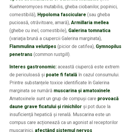
Kuehneromyces mutabilis, gheba ciobanilor, popinici,
comestibilă),
Hypoloma fasciculare
(sau gheba
pucioasă, otrăvitoare, amară),
Armillaria mellea
(ghebe cu inel, comestibile),
Galerina tomnatica
(variaţia brună a ciupercii Galerina marginata),
Flammulina velutipes
(picior de catifea),
Gymnopilus
penetrans
(common rustgill).
Interes gastronomic:
această ciupercă este extrem
de periculoasă și
poate fi fatală
în cazul consumului.
Printre substanțele toxice identificate în Galerina
marginata se numără
muscarina și amatoxinele
.
Amatoxinele sunt un grup de compuși care
provoacă
daune grave ficatului și rinichilor
și pot duce la
insuficiență hepatică și renală. Muscarina este un
compus care acționează ca un agonist al receptorilor
muscarinici,
afectând sistemul nervos