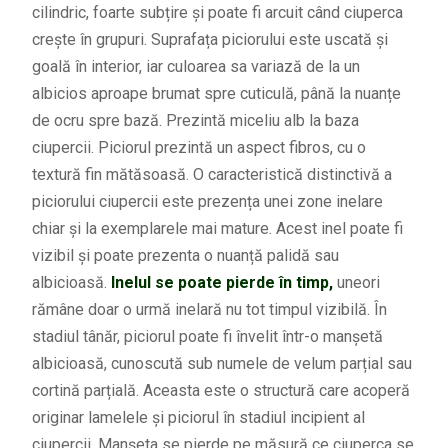
cilindric, foarte subțire și poate fi arcuit când ciuperca
crește în grupuri. Suprafața piciorului este uscată și
goală în interior, iar culoarea sa variază de la un
albicios aproape brumat spre cuticulă, până la nuanțe
de ocru spre bază. Prezintă miceliu alb la baza
ciupercii. Piciorul prezintă un aspect fibros, cu o
textură fin mătăsoasă. O caracteristică distinctivă a
piciorului ciupercii este prezența unei zone inelare
chiar și la exemplarele mai mature. Acest inel poate fi
vizibil și poate prezenta o nuanță palidă sau
albicioasă.
Inelul se poate pierde în timp,
uneori
rămâne doar o urmă inelară nu tot timpul vizibilă. În
stadiul tânăr, piciorul poate fi învelit într-o manșetă
albicioasă, cunoscută sub numele de velum parțial sau
cortină parțială. Aceasta este o structură care acoperă
originar lamelele și piciorul în stadiul incipient al
ciupercii. Manșeta se pierde pe măsură ce ciuperca se