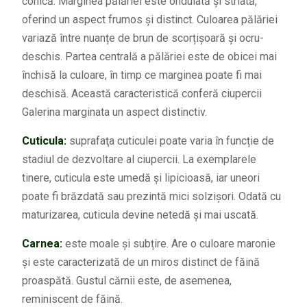
conică. Marginea pălăriei este ondulată și striată,
oferind un aspect frumos și distinct. Culoarea pălăriei
variază între nuanțe de brun de scorțișoară și ocru-
deschis. Partea centrală a pălăriei este de obicei mai
închisă la culoare, în timp ce marginea poate fi mai
deschisă. Această caracteristică conferă ciupercii
Galerina marginata un aspect distinctiv.
Cuticula:
suprafaţa cuticulei poate varia în funcție de
stadiul de dezvoltare al ciupercii. La exemplarele
tinere, cuticula este umedă și lipicioasă, iar uneori
poate fi brăzdată sau prezintă mici solzișori. Odată cu
maturizarea, cuticula devine netedă și mai uscată.
Carnea:
este moale și subțire. Are o culoare maronie
și este caracterizată de un miros distinct de făină
proaspătă. Gustul cărnii este, de asemenea,
reminiscent de făină.