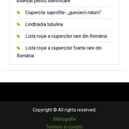
esențial pentru identificare
Ciupercile saprofite- „gunoierii naturii”
Lindbladia tubulina
Lista roșie a ciupercilor rare din România
Lista roșie a ciupercilor foarte rare din
România
автоновости
android auto
андроид авто
honda prologue характеристики
mazda cx-90
Lexus LC 500
Copyright © All rights reserved.
Bibliografie
Termeni si conditii