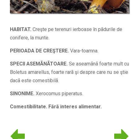
HABITAT.
Creşte pe terenuri ierboase în pãdurile de
conifere, la munte.
PERIOADA DE CREŞTERE.
Vara-toamna.
SPECII ASEMÃNÃTOARE.
Se aseamãnã foarte mult cu
Boletus amarellus, foarte rarã şi despre care nu se ştie
dacã este comestibilã.
SINONIME.
Xerocomus piperatus.
Comestibilitate. Fără interes alimentar.