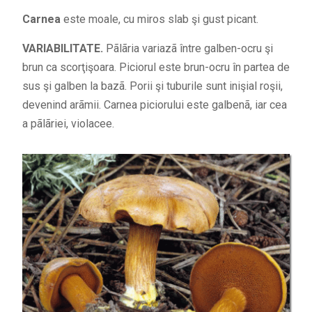
Carnea
este moale, cu miros slab şi gust picant.
VARIABILITATE.
Pãlãria variazã între galben-ocru şi
brun ca scorţişoara. Piciorul este brun-ocru în partea de
sus şi galben la bazã. Porii şi tuburile sunt inişial roşii,
devenind arãmii. Carnea piciorului este galbenã, iar cea
a pãlãriei, violacee.