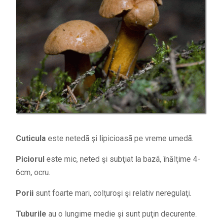
Cuticula
este netedã şi lipicioasã pe vreme umedã.
Piciorul
este mic, neted şi subţiat la bazã, înălţime 4-
6cm, ocru.
Porii
sunt foarte mari, colţuroşi şi relativ neregulaţi.
Tuburile
au o lungime medie şi sunt puţin decurente.