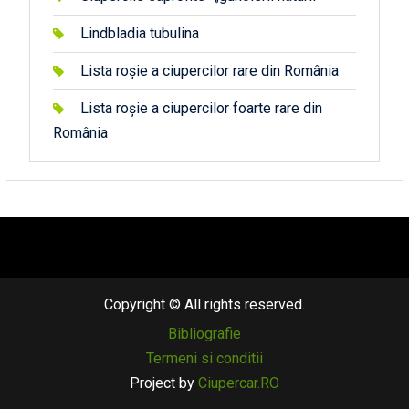
Lindbladia tubulina
Lista roșie a ciupercilor rare din România
Lista roșie a ciupercilor foarte rare din
România
автоновости
android auto
андроид авто
honda prologue характеристики
mazda cx-90
Lexus LC 500
Copyright © All rights reserved.
Bibliografie
Termeni si conditii
Project by
Ciupercar.RO