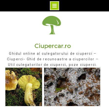
Skip
to
content
Ciupercar.ro
Ghidul online al culegatorului de ciuperci –
Ciuperci- Ghid de recunoastre a ciupercilor –
Util culegatorilor de ciuperci, poze ciuperci.