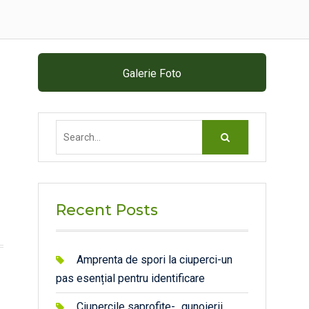
Galerie Foto
Search
for:
Recent Posts
Amprenta de spori la ciuperci-un
pas esențial pentru identificare
Ciupercile saprofite- „gunoierii