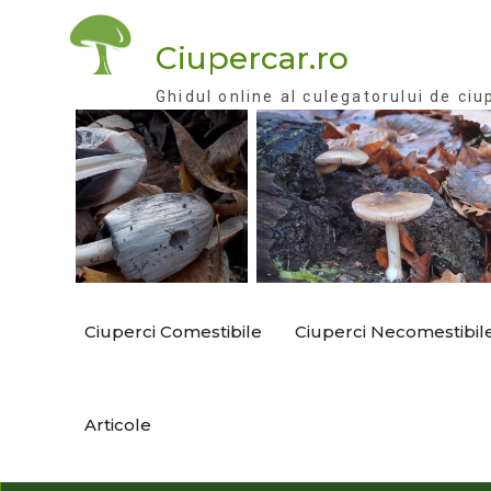
Skip
to
Ciupercar.ro
content
Ghidul online al culegatorului de ciu
Ciuperci Comestibile
Ciuperci Necomestibil
Articole