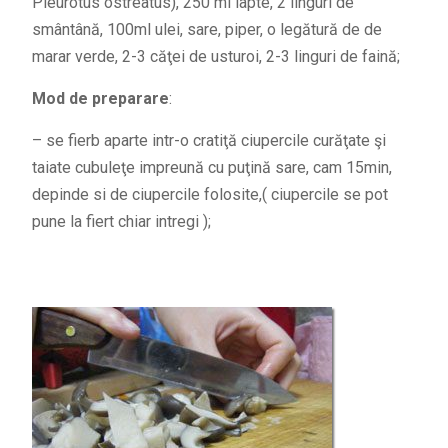
Pleurotus ostreatus), 250 ml lapte, 2 linguri de
smântână, 100ml ulei, sare, piper, o legătură de de
marar verde, 2-3 căţei de usturoi, 2-3 linguri de faină;
Mod de preparare
:
– se fierb aparte intr-o cratiţă ciupercile curăţate şi
taiate cubuleţe impreună cu puţină sare, cam 15min,
depinde si de ciupercile folosite,( ciupercile se pot
pune la fiert chiar intregi );