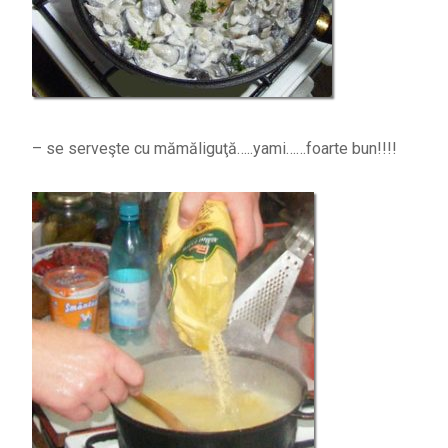
– se serveşte cu mămăliguţă…..yami……foarte bun!!!!