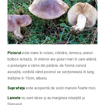
Piciorul
este mare în volum, cilindric, lemnos, uneori
bulbos la bază, în interior are goluri mari în care atârnă
o prelungire a cărnii din pălărie, de formă conică
ascuţită, vizibilă când piciorul se secţionează în lung,
înălţime 6-15cm, alburiu.
Suprafaţa
este acoperită de solzi maronii foarte mici.
Lamele
nu sunt dese şi au marginea rotunjită şi
făinoasă.