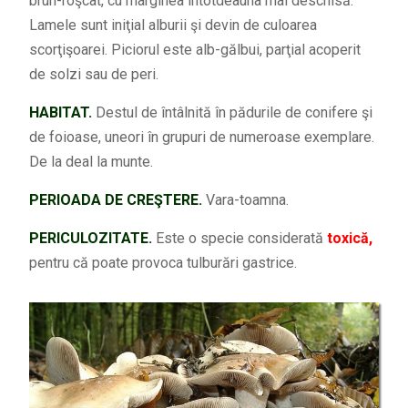
brun-roşcat, cu marginea întotdeauna mai deschisă.
Lamele sunt iniţial alburii şi devin de culoarea
scorţişoarei. Piciorul este alb-gălbui, parţial acoperit
de solzi sau de peri.
HABITAT.
Destul de întâlnită în pădurile de conifere şi
de foioase, uneori în grupuri de numeroase exemplare.
De la deal la munte.
PERIOADA DE CREŞTERE.
Vara-toamna.
PERICULOZITATE.
Este o specie considerată
toxică,
pentru că poate provoca tulburări gastrice.