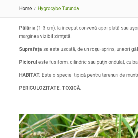
Home
Hygrocybe Turunda
Pălăria
(1-3 cm), la început convexă apoi plată sau uşor
marginea vizibil zimţată.
Suprafaţa
sa este uscată, de un roşu-aprins, uneori gă
Piciorul
este fusiform, cilindric sau puţin ondulat, cu ba
HABITAT.
Este o specie tipică pentru terenuri de munt
PERICULOZITATE. TOXICĂ.