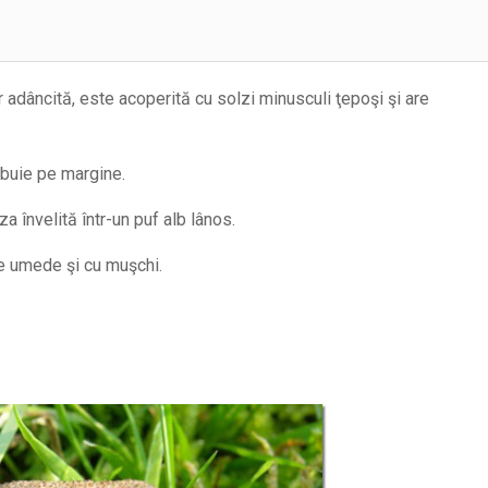
 adâncită, este acoperită cu solzi minusculi ţepoşi şi are
lbuie pe margine.
za învelită într-un puf alb lânos.
e umede şi cu muşchi.