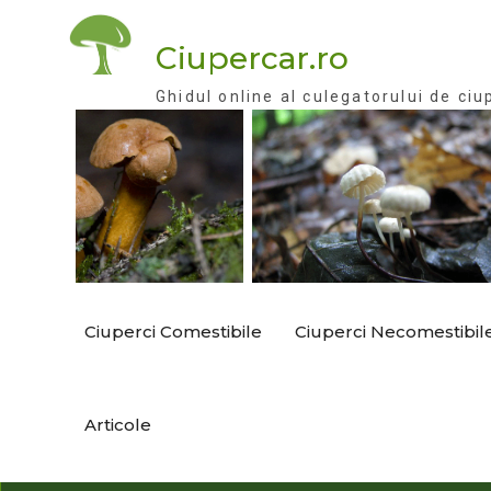
Skip
to
Ciupercar.ro
content
Ghidul online al culegatorului de ciu
Ciuperci Comestibile
Ciuperci Necomestibil
Articole