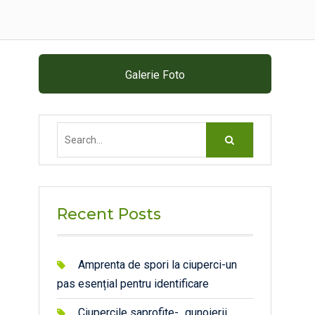
Galerie Foto
Search
for:
Recent Posts
Amprenta de spori la ciuperci-un
pas esențial pentru identificare
Ciupercile saprofite- „gunoierii