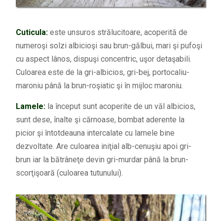
Cuticula:
este unsuros strălucitoare, acoperită de
numeroşi solzi albicioşi sau brun-gălbui, mari şi pufoşi
cu aspect lânos, dispuşi concentric, uşor detaşabili.
Culoarea este de la gri-albicios, gri-bej, portocaliu-
maroniu până la brun-roşiatic şi în mijloc maroniu.
Lamele:
la început sunt acoperite de un văl albicios,
sunt dese, înalte şi cărnoase, bombat aderente la
picior şi întotdeauna intercalate cu lamele bine
dezvoltate. Are culoarea iniţial alb-cenuşiu apoi gri-
brun iar la bătrâneţe devin gri-murdar până la brun-
scorţişoară (culoarea tutunului).