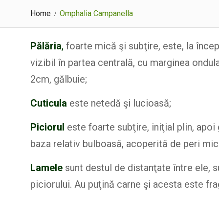
Home
Omphalia Campanella
Pălăria
,
foarte mică şi subţire, este, la înce
vizibil în partea centrală, cu marginea ondul
2cm, gălbuie;
Cuticula
este netedă şi lucioasă;
Piciorul
este foarte subţire, iniţial plin, apo
baza relativ bulboasă, acoperită de peri mici
Lamele
sunt destul de distanţate între ele, s
piciorului. Au puţină carne şi acesta este fra