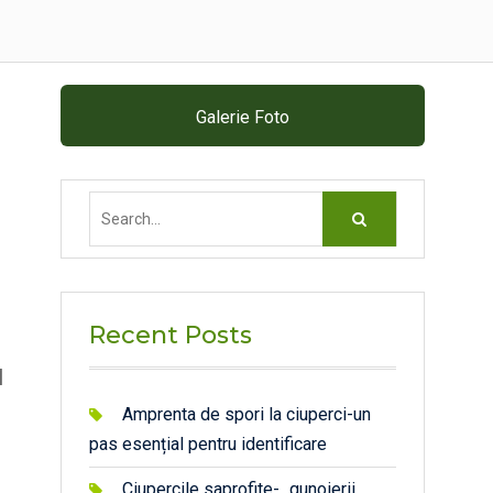
Galerie Foto
Search
for:
Recent Posts
l
Amprenta de spori la ciuperci-un
pas esențial pentru identificare
Ciupercile saprofite- „gunoierii