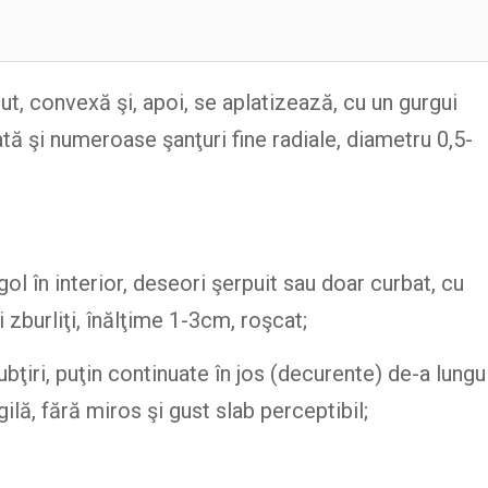
put, convexă şi, apoi, se aplatizează, cu un gurgui
ată şi numeroase şanţuri fine radiale, diametru 0,5-
i gol în interior, deseori şerpuit sau doar curbat, cu
 zburliţi, înălţime 1-3cm, roşcat;
ubţiri, puţin continuate în jos (decurente) de-a lungu
gilă, fără miros şi gust slab perceptibil;