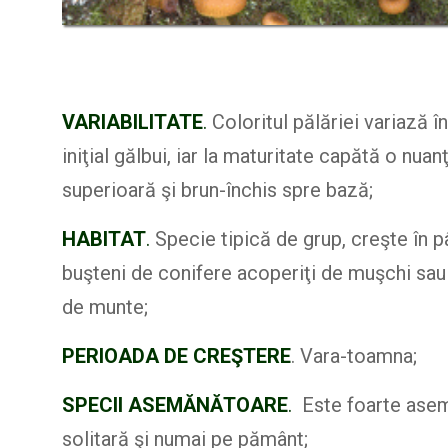
VARIABILITATE
.
Coloritul pălăriei variază 
iniţial gălbui, iar la maturitate capătă o nua
superioară şi brun-închis spre bază;
HABITAT
.
Specie tipică de grup, creşte în p
buşteni de conifere acoperiţi de muşchi sau 
de munte;
PERIOADA DE CREŞTERE
. Vara-toamna;
SPECII ASEMĂNĂTOARE
.
Este foarte asem
solitară şi numai pe pământ;