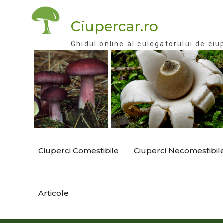
Skip
to
Ciupercar.ro
content
Ghidul online al culegatorului de ciu
Ciuperci Comestibile
Ciuperci Necomestibil
Articole