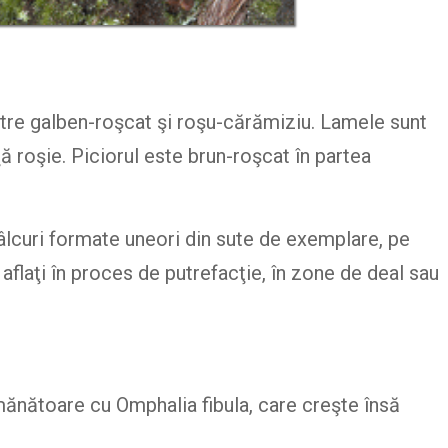
între galben-roşcat şi roşu-cărămiziu. Lamele sunt
nţă roşie. Piciorul este brun-roşcat în partea
âlcuri formate uneori din sute de exemplare, pe
aflaţi în proces de putrefacţie, în zone de deal sau
ănătoare cu Omphalia fibula, care creşte însă