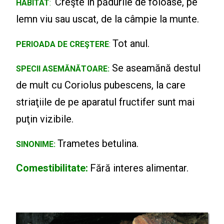
Creşte în pădurile de foioase, pe
HABITAT
:
lemn viu sau uscat, de la câmpie la munte.
Tot anul.
PERIOADA DE CREŞTERE
:
Se aseamănă destul
SPECII ASEMĂNĂTOARE:
de mult cu Coriolus pubescens, la care
striaţiile de pe aparatul fructifer sunt mai
puţin vizibile.
Trametes betulina.
SINONIME:
Comestibilitate:
Fără interes alimentar.