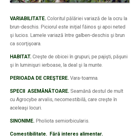
VARIABILITATE.
Coloritul pălăriei variază de la ocru la
brun-deschis. Piciorul este iniţial făinos şi apoi neted
şi lucios. Lamele variază între galben-deschis şi brun
ca scorţişoara.
HABITAT.
Creşte de obicei în grupuri, pe pajişti, păşuni
şi în luminişuri ierboase, la deal şi la munte.
PERIOADA DE CREŞTERE.
Vara-toamna.
SPECII ASEMĂNĂTOARE.
Seamănă destul de mult
cu Agrocybe arvalis, necomestibilă, care creşte în
aceleaşi locuri.
SINONIME.
Pholiota semiorbicularis.
Comestibilitate. Fără interes alimentar.