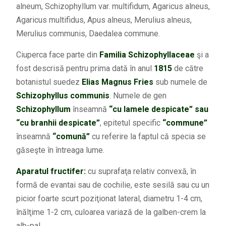
alneum, Schizophyllum var. multifidum, Agaricus alneus,
Agaricus multifidus, Apus alneus, Merulius alneus,
Merulius communis, Daedalea commune.
Ciuperca face parte din
Familia Schizophyllaceae
şi a
fost descrisă pentru prima dată în anul
1815
de către
botanistul suedez
Elias Magnus Fries
sub numele de
Schizophyllus communis
. Numele de gen
Schizophyllum
înseamnă
“cu lamele despicate” sau
“cu branhii despicate”
, epitetul specific
“commune”
înseamnă
“comună”
cu referire la faptul că specia se
găseşte în întreaga lume.
Aparatul fructifer:
cu suprafaţa relativ convexă, în
formă de evantai sau de cochilie, este sesilă sau cu un
picior foarte scurt poziţionat lateral, diametru 1-4 cm,
înălţime 1-2 cm, culoarea variază de la galben-crem la
alb-pal.