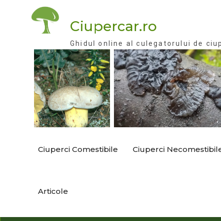
Skip
to
Ciupercar.ro
content
Ghidul online al culegatorului de ciu
Ciuperci Comestibile
Ciuperci Necomestibil
Articole