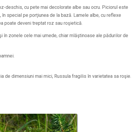
 roz-deschis, cu pete mai decolorate albe sau ocru. Piciorul este
, în special pe porţiunea de la bază. Lamele albe, cu reflexe
a poate deveni treptat roz sau roşietică.
i şi în zonele cele mai umede, chiar mlăştinoase ale pădurilor de
oamnei.
 de dimensiuni mai mici, Russula fragilis în varietatea sa roşie.