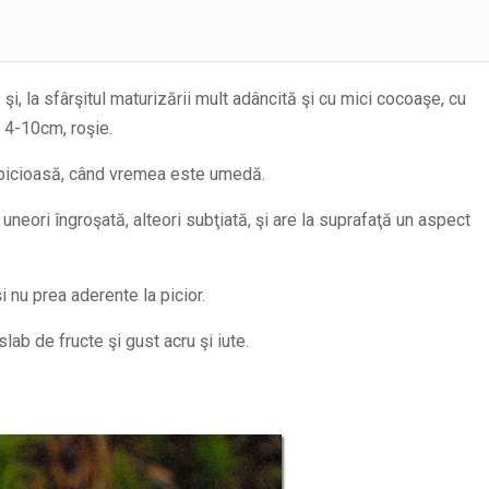
 şi, la sfârşitul maturizării mult adâncită şi cu mici cocoaşe, cu
u 4-10cm, roşie.
lipicioasă, când vremea este umedă.
a uneori îngroşată, alteori subţiată, şi are la suprafaţă un aspect
 nu prea aderente la picior.
ab de fructe şi gust acru şi iute.