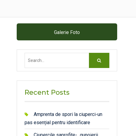
Galerie Foto
Search
for:
Recent Posts
Amprenta de spori la ciuperci-un
pas esențial pentru identificare
Ciupercile saprofite- „gunoierii