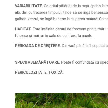
VARIABILITATE.
Coloritul pălăriei de la roşu-aprins la
alb, dar, cu trecerea timpului, tinde să se îngălbenească
galben-verzui, se îngălbenesc la ciuperca matură. Carne
HABITAT.
Este întâlnită destul de frecvent prin turbări
foioase şi mai rar în cele de conifere, la munte.
PERIOADA DE CREŞTERE.
Din vară până la începutul t
SPECII ASEMĂNĂTOARE.
Poate fi confundată cu specia
PERICULOZITATE. TOXICĂ.