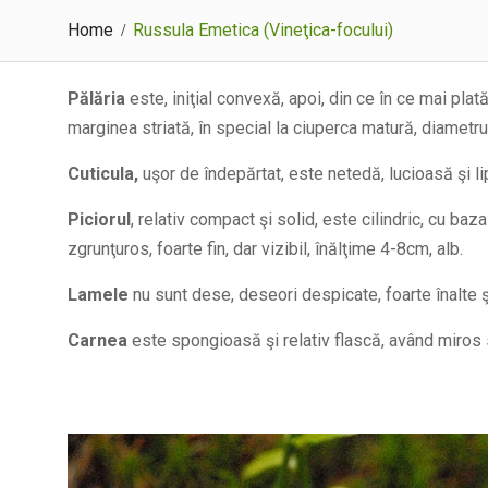
Home
Russula Emetica (Vineţica-focului)
Pălăria
este, iniţial convexă, apoi, din ce în ce mai plată
marginea striată, în special la ciuperca matură, diametr
Cuticula,
uşor de îndepărtat, este netedă, lucioasă şi 
Piciorul
, relativ compact şi solid, este cilindric, cu baz
zgrunţuros, foarte fin, dar vizibil, înălţime 4-8cm, alb.
Lamele
nu sunt dese, deseori despicate, foarte înalte şi
Carnea
este spongioasă şi relativ flască, având miros sl