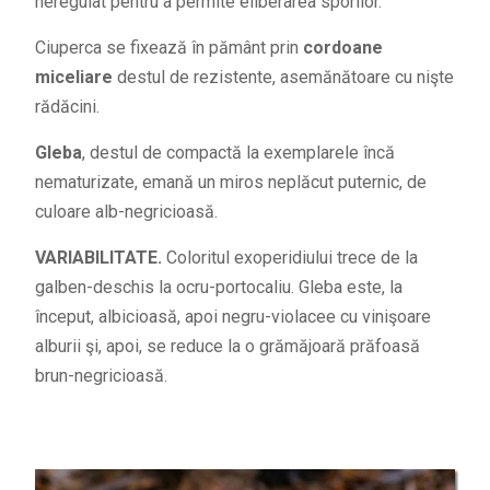
neregulat pentru a permite eliberarea sporilor.
Ciuperca se fixează în pământ prin
cordoane
miceliare
destul de rezistente, asemănătoare cu nişte
rădăcini.
Gleba
, destul de compactă la exemplarele încă
nematurizate, emană un miros neplăcut puternic, de
culoare alb-negricioasă.
VARIABILITATE.
Coloritul exoperidiului trece de la
galben-deschis la ocru-portocaliu. Gleba este, la
început, albicioasă, apoi negru-violacee cu vinişoare
alburii şi, apoi, se reduce la o grămăjoară prăfoasă
brun-negricioasă.