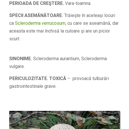
PERIOADA DE CREŞTERE.
Vara-toamna.
SPECII ASEMĂNĂTOARE.
Trăieşte în aceleaşi locuri
ca
Scleroderma verrucosum
, cu care se aseamănă, dar
aceasta este mai închisă la culoare şi are un picior
scurt.
SINONIME.
Scleroderma aurantium, Scleroderma
vulgare.
PERICULOZITATE. TOXICĂ
– provoacă tulburări
gastrointestinale grave.