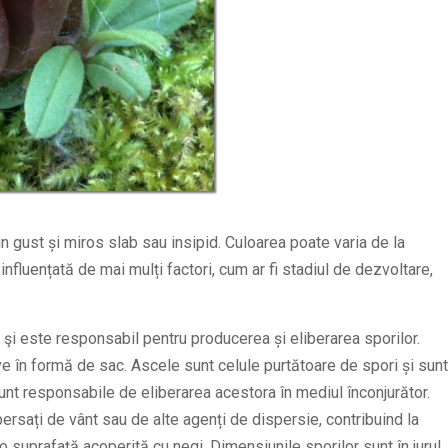
un gust și miros slab sau insipid. Culoarea poate varia de la
influențată de mai mulți factori, cum ar fi stadiul de dezvoltare,
i şi este responsabil pentru producerea și eliberarea sporilor.
e în formă de sac. Ascele sunt celule purtătoare de spori și sunt
sunt responsabile de eliberarea acestora în mediul înconjurător.
ersați de vânt sau de alte agenți de dispersie, contribuind la
 o suprafață acoperită cu negi. Dimensiunile sporilor sunt în jurul