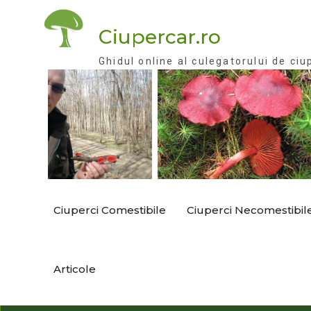
Skip
to
Ciupercar.ro
content
Ghidul online al culegatorului de ciu
Ciuperci Comestibile
Ciuperci Necomestibil
Articole