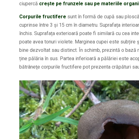
ciupercă
crește pe frunzele sau pe materiile organi
Corpurile fructifere
sunt în formă de cupă sau ploscă,
cuprinse între 3 și 15 cm în diametru. Suprafața interioa
închis. Suprafața exterioară poate fi similară cu cea inte
poate avea tonuri violete. Marginea cupei este subțire 
bine dezvoltat sau distinct. În schimb, prezintă o bază 
ține pălăria în sus. Partea inferioară a pălăriei este aco
bătrâneţe corpurile fructifere pot prezenta crăpături sa