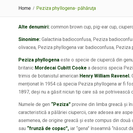
Home
Peziza phyllogena- păhăruţa
Alte denumiri:
common brown cup, pig-ear cup, ciuperc
Sinonime:
Galactinia badioconfusa, Peziza badioconfusa,
olivacea, Peziza phyllogena var. badioconfusa, Peziza p
Peziza phyllogena
este o specie de ciupercă din genu
britanic
Mordecai Cubitt Cooke
a descris specia Peziz
trimis de botanistul american
Henry William Ravenel.
C
menționat în 1954 că specia Peziza phyllogena ar fi fos
1897, deși nu a găsit niciun tip care să se potrivească 
Numele de gen
“Peziza”
provine din limba greacă și 
caracteristică a pălăriei ciupercii, care adesea are aspe
asemenea, de origine greacă și este compus din două c
sau
“frunză de copac”,
iar “gena” înseamnă “născut din