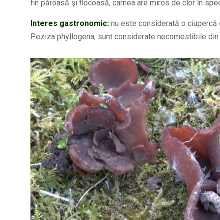
fin păroasă şi flocoasă, carnea are miros de clor în spec
Interes gastronomic:
nu este considerată o ciupercă c
Peziza phyllogena, sunt considerate necomestibile din ca