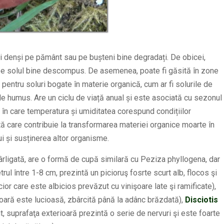
ni denși pe pământ sau pe bușteni bine degradați. De obicei,
 pe solul bine descompus. De asemenea, poate fi găsită în zone
 pentru soluri bogate în materie organică, cum ar fi solurile de
t de humus. Are un ciclu de viață anual și este asociată cu sezonul
 în care temperatura și umiditatea corespund condițiilor
ită care contribuie la transformarea materiei organice moarte în
ui și susținerea altor organisme.
rligată, are o formă de cupă similară cu Peziza phyllogena, dar
ul între 1-8 cm, prezintă un picioruş fosrte scurt alb, flocos şi
ior care este albicios prevăzut cu vinişoare late şi ramificate),
rioară este lucioasă, zbârcită până la adânc brăzdată),
Disciotis
nt, suprafaţa exterioară prezintă o serie de nervuri şi este foarte