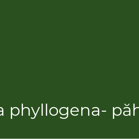
a phyllogena- pă