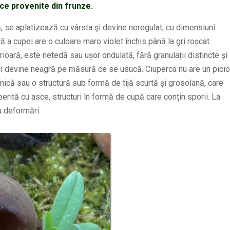
ce provenite din frunze.
 se aplatizează cu vârsta şi devine neregulat, cu dimensiuni
ră a cupei are o culoare maro violet închis până la gri roșcat
rioară, este netedă sau ușor ondulată, fără granulații distincte şi
și devine neagră pe măsură ce se usucă. Ciuperca nu are un picio
mică sau o structură sub formă de tijă scurtă și grosolană, care
perită cu asce, structuri în formă de cupă care conțin sporii. La
u deformări.