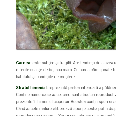
Carnea:
este subțire și fragilă. Are tendința de a avea 
diferite nuanțe de bej sau maro. Culoarea cărnii poate fi 
habitatul și condițiile de creștere.
Stratul himenial:
reprezintă partea inferioară a pălărie
Conține numeroase asce, care sunt structuri reproductiv
prezente în himeniul ciupercii. Acestea conțin spori și 
Când ascele mature eliberează spori, aceștia pot fi disp
reproducerea ciupercii. Sporii sunt elipsoizi și prezintă