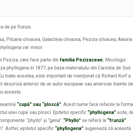
a de pe frunze.
 Plicaria olivacea, Galactinia olivacea, Peziza olivacea, Aleuria
hyllogena var. minor.
l Peziza, care face parte din
familia Pezizaceae.
Micologul
a phyllogena în 1877, pe baza materialului din Carolina de Sud
u toate acestea, este important de menționat că Richard Korf a
t descrisă anterior de un autor european sau american înainte d
cu aceasta.
înseamnă
“cupă” sau “ploscă”
. Acest nume face referire la forma
ctul unei cupe sau plosci. Epitetul specific
“phyllogena”
este, d
omponente: “phyllo” și “gena”.
“Phyllo”
se referă la
“frunză”
”. Astfel, epitetul specific
“phyllogena”
sugerează că această