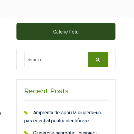
Galerie Foto
Search
for:
e
Recent Posts
Amprenta de spori la ciuperci-un
e
pas esențial pentru identificare
Ciupercile saprofite- „gunoierii