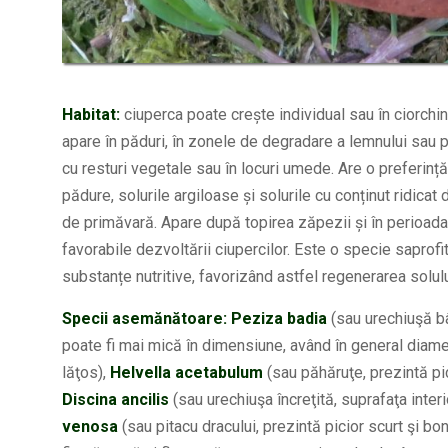
Habitat:
ciuperca poate crește individual sau în ciorchi
apare în păduri, în zonele de degradare a lemnului sau
cu resturi vegetale sau în locuri umede. Are o preferință
pădure, solurile argiloase și solurile cu conținut ridica
de primăvară. Apare după topirea zăpezii și în perioada
favorabile dezvoltării ciupercilor. Este o specie saprof
substanțe nutritive, favorizând astfel regenerarea solul
Specii asemănătoare:
Peziza badia
(sau urechiuşă bâ
poate fi mai mică în dimensiune, având în general diametr
lăţos),
Helvella acetabulum
(sau păhăruţe, prezintă pic
Discina ancilis
(sau urechiuşa încreţită, suprafaţa inte
venosa
(sau pitacu dracului, prezintă picior scurt şi bo