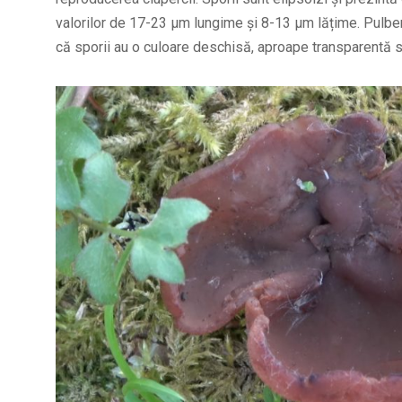
valorilor de 17-23 µm lungime și 8-13 µm lățime. Pulber
că sporii au o culoare deschisă, aproape transparentă 