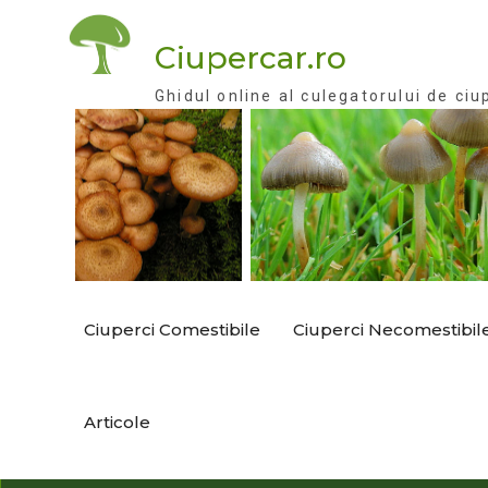
Skip
to
Ciupercar.ro
content
Ghidul online al culegatorului de ciu
Ciuperci Comestibile
Ciuperci Necomestibil
Articole