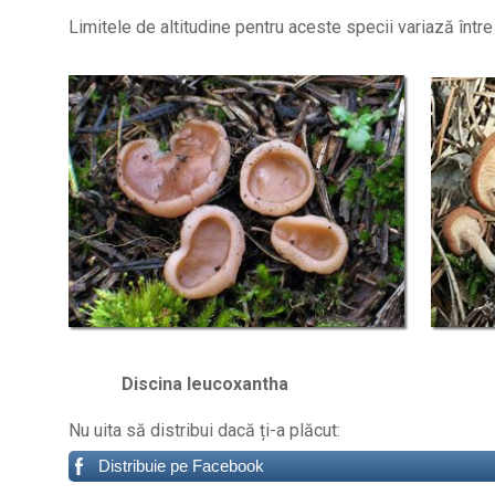
Limitele de altitudine pentru aceste specii variază într
Discina leucoxantha Clitoc
Nu uita să distribui dacă ți-a plăcut:
Distribuie pe Facebook