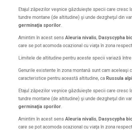
Etajul zăpezilor veşnice găzduieşte specii care cresc l
tundre montane (de altitudine) şi unde dezgheţul din v
germinaţia sporilor
.
Amintim în acest sens
Aleuria nivalis
,
Dasyscypha bic
care se pot acomoda ocazional cu viaţa în zona respect
Limitele de altitudine pentru aceste specii variază într
Genurile existente în zona montană sunt cam aceleaşi c
caracteristice pentru această altitudine, ca
Russula alp
Etajul zăpezilor veşnice găzduieşte specii care cresc l
tundre montane (de altitudine) şi unde dezgheţul din v
germinaţia sporilor
.
Amintim în acest sens
Aleuria nivalis
,
Dasyscypha bic
care se pot acomoda ocazional cu viaţa în zona respect