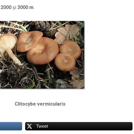
e
2000
şi
3000 m
.
ybe vermicularis
Tweet