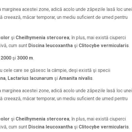
a marginea acestei zone, adică acolo unde zăpezile lasă loc une
ară creează, măcar temporar, un mediu suficient de umed pentru
olor
şi
Cheilhymenia stercorea
; în plus, mai există ciuperci
ivă, cum sunt
Discina leucoxantha
şi
Clitocybe vermicularis
.
e
2000
şi
3000 m
.
u cele care se găsesc la câmpie, deşi există şi specii
ina
,
Lactarius lacunarum
şi
Amanita nivalis
.
a marginea acestei zone, adică acolo unde zăpezile lasă loc une
ară creează, măcar temporar, un mediu suficient de umed pentru
olor
şi
Cheilhymenia stercorea
; în plus, mai există ciuperci
ivă, cum sunt
Discina leucoxantha
şi
Clitocybe vermicularis
.