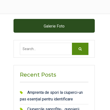
Galerie Foto
Search
for:
Recent Posts
Amprenta de spori la ciuperci-un
pas esențial pentru identificare
Ciupercile saprofite- „gunoierii