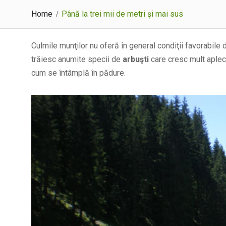
Home
Până la trei mii de metri şi mai sus
Culmile munţilor nu oferă în general condiţii favorabile d
trăiesc anumite specii de
arbuşti
care cresc mult aplec
cum se întâmplă în pădure.