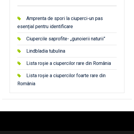
Amprenta de spori la ciuperci-un pas
esențial pentru identificare
Ciupercile saprofite- „gunoierii naturii”
Lindbladia tubulina
Lista roșie a ciupercilor rare din România
Lista roșie a ciupercilor foarte rare din
România
автоновости
android auto
андроид авто
honda prologue характеристики
mazda cx-90
Lexus LC 500