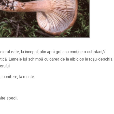
iciorul este, la început, plin apoi gol sau conţine o substanţă
şiatică. Lamele îşi schimbă culoarea de la albicios la roşu-deschis.
orului.
e conifere, la munte.
lte specii.