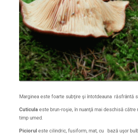
Marginea
este foarte subţire şi întotdeauna răsfrântă s
Cuticula
este brun-roşie, în nuanţă mai deschisă către 
timp umed.
Piciorul
este cilindric, fusiform, mat, cu bază uşor bul