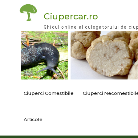
Skip
to
Ciupercar.ro
content
Ghidul online al culegatorului de ciu
Ciuperci Comestibile
Ciuperci Necomestibil
Articole