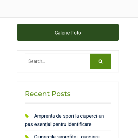
n
Galerie Foto
Search
for:
Recent Posts
Amprenta de spori la ciuperci-un
pas esențial pentru identificare
Ciupercile saprofite- „gunoierii