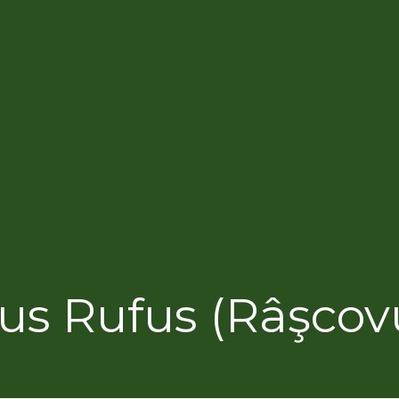
ius Rufus (Râşcovu