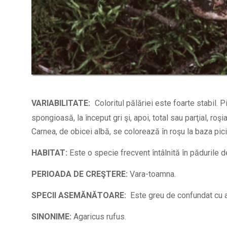
VARIABILITATE:
Coloritul pălăriei este foarte stabil. P
spongioasă, la început gri şi, apoi, total sau parţial, ro
Carnea, de obicei albă, se colorează în roşu la baza pici
HABITAT:
Este o specie frecvent întâlnită în pădurile d
PERIOADA DE CREŞTERE
:
Vara-toamna.
SPECII ASEMĂNĂTOARE:
Este greu de confundat cu a
SINONIME:
Agaricus rufus.