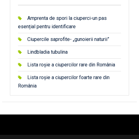
Amprenta de spori la ciuperci-un pas
esențial pentru identificare
Ciupercile saprofite- „gunoierii naturii”
Lindbladia tubulina
Lista roșie a ciupercilor rare din România
Lista roșie a ciupercilor foarte rare din
România
автоновости
android auto
андроид авто
honda prologue характеристики
mazda cx-90
Lexus LC 500