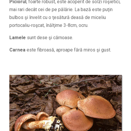
Piciorul
, foarte robust, este acoperit de solzi roşietici,
mai rari decât cei de pe pălărie. La bază este puţin
bulbos şi învelit cu o ţesătură deasă de miceliu
portocaliu-roşcat, înălţime 3-8cm, ocru.
Lamele
sunt dese şi cărnoase.
Carnea
este fibroasă, aproape fără miros şi gust.