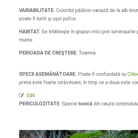
VARIABILITATE.
Coloritul pălăriei variază de la alb-brum
poate fi turtit şi uşor pufos.
HABITAT.
Se întâlneşte în grupuri mici prin luminişurile 
munte.
PERIOADA DE CREŞTERE.
Toamna.
SPECII ASEMĂNĂTOARE.
Poate fi confundată cu
Clito
prima este foarte otrăvitoare, în timp ce a doua este con
Edit
PERICULOZITATE.
Specie
toxică
din cauza conţinutulu