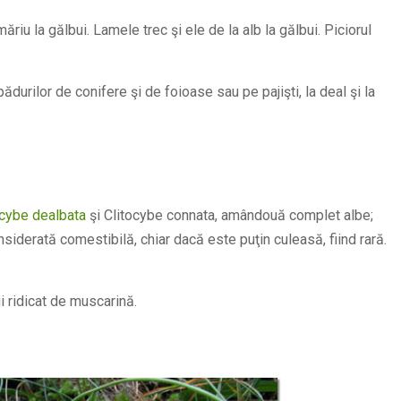
ăriu la gălbui. Lamele trec şi ele de la alb la gălbui. Piciorul
pădurilor de conifere şi de foioase sau pe pajişti, la deal şi la
cybe dealbata
şi Clitocybe connata, amândouă complet albe;
siderată comestibilă, chiar dacă este puţin culeasă, fiind rară.
i ridicat de muscarină.