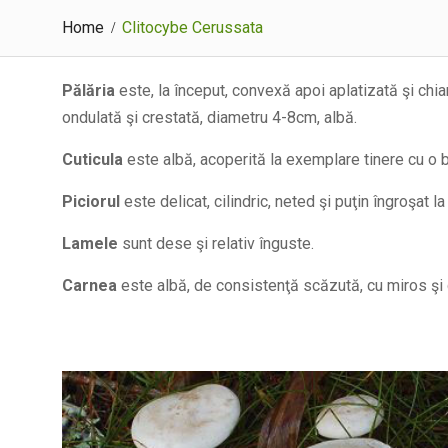
Home
Clitocybe Cerussata
Pălăria
este, la început, convexă apoi aplatizată şi chi
ondulată şi crestată, diametru 4-8cm, albă.
Cuticula
este albă, acoperită la exemplare tinere cu o 
Piciorul
este delicat, cilindric, neted şi puţin îngroşat 
Lamele
sunt dese şi relativ înguste.
Carnea
este albă, de consistenţă scăzută, cu miros şi 