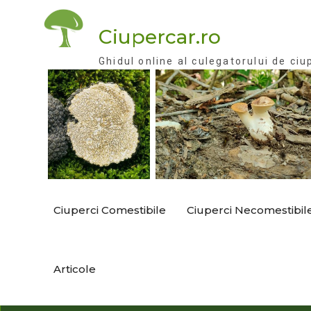
Skip
to
Ciupercar.ro
content
Ghidul online al culegatorului de ciu
Ciuperci Comestibile
Ciuperci Necomestibil
Articole