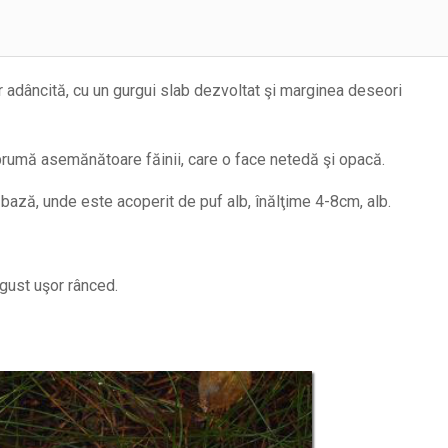
ar adâncită, cu un gurgui slab dezvoltat şi marginea deseori
brumă asemănătoare făinii, care o face netedă şi opacă.
la bază, unde este acoperit de puf alb, înălţime 4-8cm, alb.
gust uşor rânced.