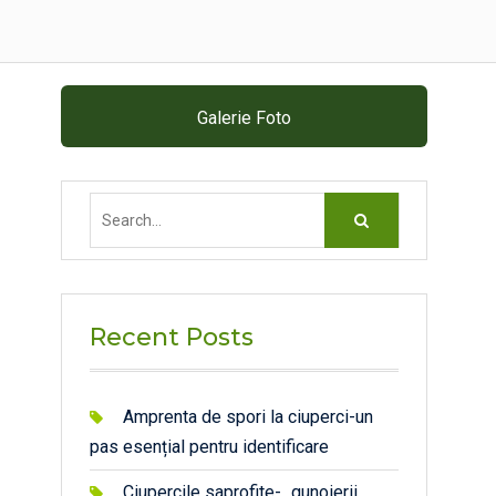
Galerie Foto
Search
for:
Recent Posts
Amprenta de spori la ciuperci-un
pas esențial pentru identificare
Ciupercile saprofite- „gunoierii