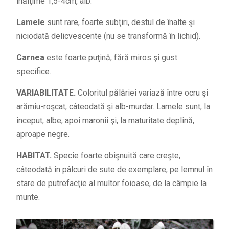
înălţime 1,5-4cm, alb.
Lamele
sunt rare, foarte subţiri, destul de înalte şi
niciodată delicvescente (nu se transformă în lichid).
Carnea
este foarte puţină, fără miros şi gust
specifice.
VARIABILITATE.
Coloritul pălăriei variază între ocru şi
arămiu-roşcat, câteodată şi alb-murdar. Lamele sunt, la
început, albe, apoi maronii şi, la maturitate deplină,
aproape negre.
HABITAT.
Specie foarte obişnuită care creşte,
câteodată în pâlcuri de sute de exemplare, pe lemnul în
stare de putrefacţie al multor foioase, de la câmpie la
munte.