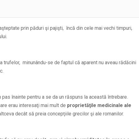
şteptate prin păduri şi pajişti, încă din cele mai vechi timpuri,
lui.
a trufelor, minunându-se de faptul că aparent nu aveau rădăcini
c.
n pas înainte pentru a se da un răspuns la această întrebare.
 care erau interesaţi mai mult de
proprietăţile medicinale ale
ltceva decât să preia concepţiile grecilor şi ale romanilor.