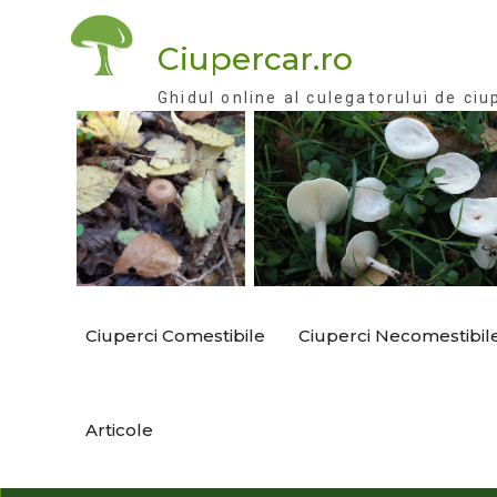
Skip
to
Ciupercar.ro
content
Ghidul online al culegatorului de ciu
Ciuperci Comestibile
Ciuperci Necomestibil
Articole