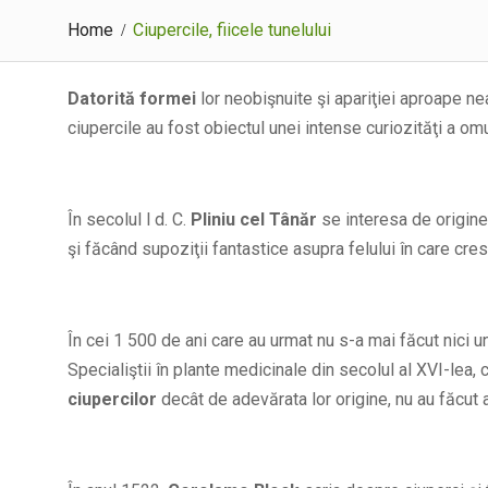
Home
Ciupercile, fiicele tunelului
Datorită formei
lor neobişnuite şi apariţiei aproape nea
ciupercile au fost obiectul unei intense curiozităţi a omu
În secolul l d. C.
Pliniu cel Tânăr
se interesa de origine
şi făcând supoziţii fantastice asupra felului în care cres
În cei 1 500 de ani care au urmat nu s-a mai făcut nici u
Specialiştii în plante medicinale din secolul al XVI-lea,
ciupercilor
decât de adevărata lor origine, nu au făcut a