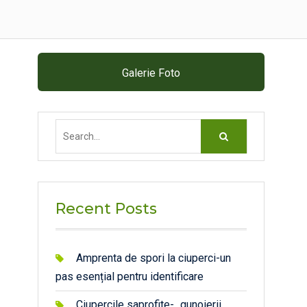
Galerie Foto
Search
for:
Recent Posts
Amprenta de spori la ciuperci-un
pas esențial pentru identificare
Ciupercile saprofite- „gunoierii