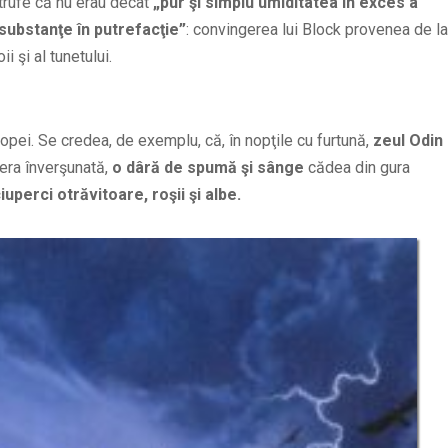
 trufe că nu erau decât
„pur şi simplu umiditatea în exces a
 substanţe în putrefacţie”
: convingerea lui Block provenea de la
i şi al tunetului.
ropei. Se credea, de exemplu, că, în nopţile cu furtună,
zeul Odin
era înverşunată,
o dâră de spumă şi sânge
cădea din gura
iuperci otrăvitoare, roşii şi albe.