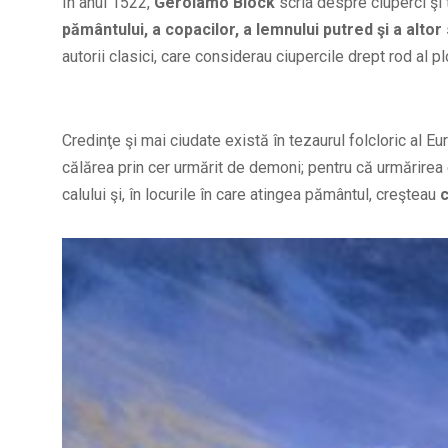
În anul 1522,
Gerolamo Block
scria despre ciuperci şi
pământului,
a copacilor, a lemnului putred şi a altor
autorii clasici, care considerau ciupercile drept rod al ploi
Credinţe şi mai ciudate există în tezaurul folcloric al Eu
călărea prin cer urmărit de demoni; pentru că urmărirea 
calului şi, în locurile în care atingea pământul, creşteau
c