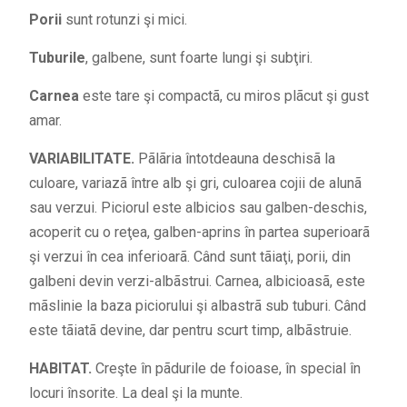
Porii
sunt rotunzi şi mici.
Tuburile
, galbene, sunt foarte lungi şi subţiri.
Carnea
este tare şi compactã, cu miros plãcut şi gust
amar.
VARIABILITATE.
Pãlãria întotdeauna deschisã la
culoare, variazã între alb şi gri, culoarea cojii de alunã
sau verzui. Piciorul este albicios sau galben-deschis,
acoperit cu o reţea, galben-aprins în partea superioarã
şi verzui în cea inferioarã. Când sunt tãiaţi, porii, din
galbeni devin verzi-albãstrui. Carnea, albicioasã, este
mãslinie la baza piciorului şi albastrã sub tuburi. Când
este tãiatã devine, dar pentru scurt timp, albãstruie.
HABITAT.
Creşte în pãdurile de foioase, în special în
locuri însorite. La deal şi la munte.