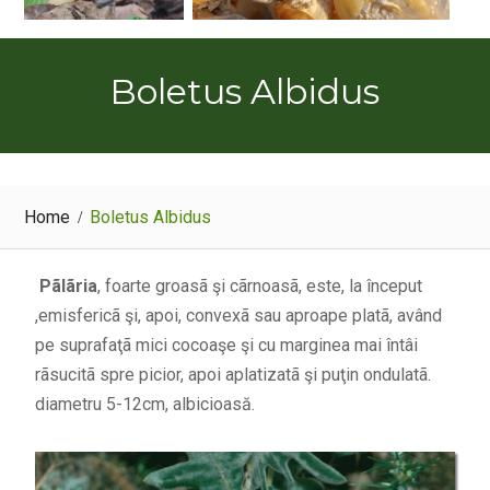
Boletus Albidus
Home
Boletus Albidus
Pãlãria
, foarte groasã şi cãrnoasã, este, la început
,emisfericã şi, apoi, convexã sau aproape platã, având
pe suprafaţã mici cocoaşe şi cu marginea mai întâi
rãsucitã spre picior, apoi aplatizatã şi puţin ondulatã.
diametru 5-12cm, albicioasă.