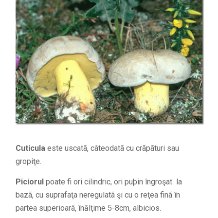
Cuticula
este uscatã, câteodatã cu crãpãturi sau
gropiţe.
Piciorul
poate fi ori cilindric, ori puþin îngroşat la
bazã, cu suprafaţa neregulatã şi cu o reţea finã în
partea superioarã, înălţime 5-8cm, albicios.