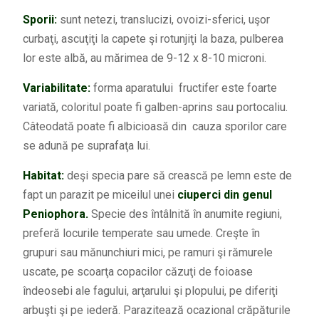
Sporii:
sunt netezi, translucizi, ovoizi-sferici, uşor
curbaţi, ascuţiţi la capete şi rotunjiţi la baza, pulberea
lor este albă, au mărimea de 9-12 x 8-10 microni.
Variabilitate:
forma aparatului fructifer este foarte
variată, coloritul poate fi galben-aprins sau portocaliu.
Câteodată poate fi albicioasă din cauza sporilor care
se adună pe suprafaţa lui.
Habitat:
deşi specia pare să crească pe lemn este de
fapt un parazit pe miceilul unei
ciuperci din genul
Peniophora.
Specie des întâlnită în anumite regiuni,
preferă locurile temperate sau umede. Creşte în
grupuri sau mănunchiuri mici, pe ramuri şi rămurele
uscate, pe scoarţa copacilor căzuţi de foioase
îndeosebi ale fagului, arţarului şi plopului, pe diferiţi
arbuşti şi pe iederă. Parazitează ocazional crăpăturile