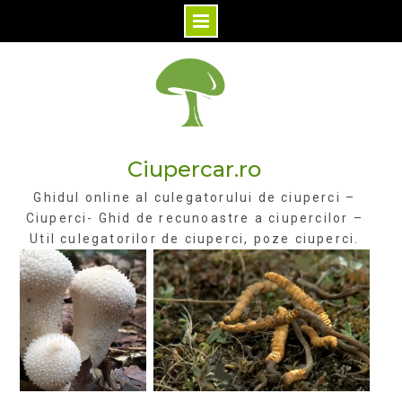
Skip
to
content
Ciupercar.ro
Ghidul online al culegatorului de ciuperci –
Ciuperci- Ghid de recunoastre a ciupercilor –
Util culegatorilor de ciuperci, poze ciuperci.