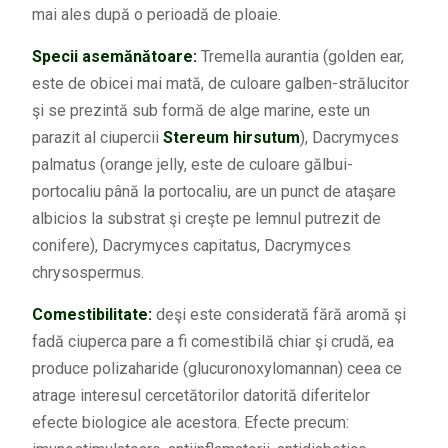
mai ales după o perioadă de ploaie.
Specii asemănătoare:
Tremella aurantia (golden ear,
este de obicei mai mată, de culoare galben-strălucitor
şi se prezintă sub formă de alge marine, este un
parazit al ciupercii
Stereum hirsutum
), Dacrymyces
palmatus (orange jelly, este de culoare gălbui-
portocaliu până la portocaliu, are un punct de ataşare
albicios la substrat şi creşte pe lemnul putrezit de
conifere), Dacrymyces capitatus, Dacrymyces
chrysospermus.
Comestibilitate:
deşi este considerată fără aromă şi
fadă ciuperca pare a fi comestibilă chiar şi crudă, ea
produce polizaharide (glucuronoxylomannan) ceea ce
atrage interesul cercetătorilor datorită diferitelor
efecte biologice ale acestora. Efecte precum: