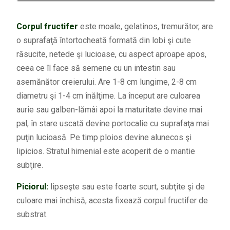
Corpul fructifer
este moale, gelatinos, tremurător, are
o suprafaţă întortocheată formată din lobi şi cute
răsucite, netede şi lucioase, cu aspect aproape apos,
ceea ce îl face să semene cu un intestin sau
asemănător creierului. Are 1-8 cm lungime, 2-8 cm
diametru şi 1-4 cm înălţime. La început are culoarea
aurie sau galben-lămâi apoi la maturitate devine mai
pal, în stare uscată devine portocalie cu suprafaţa mai
puţin lucioasă. Pe timp ploios devine alunecos şi
lipicios. Stratul himenial este acoperit de o mantie
subţire.
Piciorul:
lipseşte sau este foarte scurt, subţite şi de
culoare mai închisă, acesta fixează corpul fructifer de
substrat.