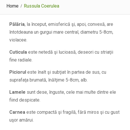
Home
Russula Coerulea
Pălăria
, la început, emisferică şi, apoi, convexă, are
întotdeauna un gurgui mare central, diametru 5-8cm,
violacee.
Cuticula
este netedă şi lucioasă, deseori cu striaţii
fine radiale.
Piciorul
este înalt şi subţiat în partea de sus, cu
suprafaţa brumată, înălţime 5-8cm, alb.
Lamele
sunt dese, înguste, cele mai multe dintre ele
fiind despicate.
Carnea
este compactă şi fragilă, fără miros şi cu gust
uşor amărui.