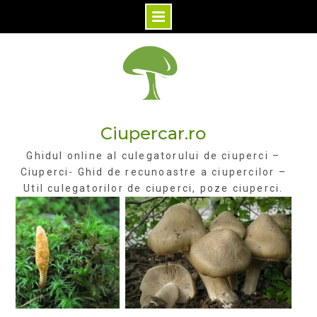
Skip
to
content
Ciupercar.ro
Ghidul online al culegatorului de ciuperci –
Ciuperci- Ghid de recunoastre a ciupercilor –
Util culegatorilor de ciuperci, poze ciuperci.