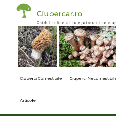
Skip
to
Ciupercar.ro
content
Ghidul online al culegatorului de ciu
Ciuperci Comestibile
Ciuperci Necomestibil
Articole