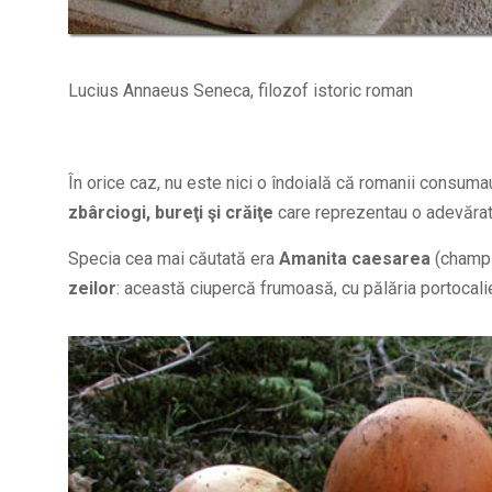
Lucius Annaeus Seneca, filozof istoric roman
În orice caz, nu este nici o îndoială că romanii consumau
zbârciogi, bureţi şi crăiţe
care reprezentau o adevărat
Specia cea mai căutată era
Amanita caesarea
(champi
zeilor
: această ciupercă frumoasă, cu pălăria portocali