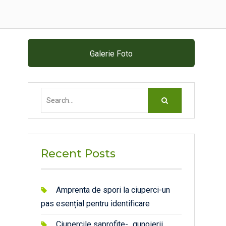
Galerie Foto
Search
for:
Recent Posts
Amprenta de spori la ciuperci-un
pas esențial pentru identificare
Ciupercile saprofite- „gunoierii