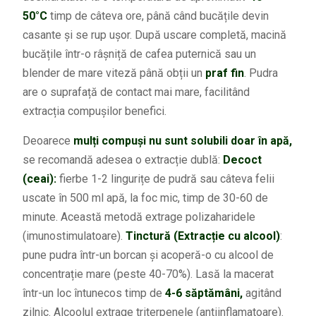
50°C
timp de câteva ore, până când bucățile devin
casante și se rup ușor.
După uscare completă, macină
bucățile într-o râșniță de cafea puternică sau un
blender de mare viteză până obții un
praf fin
. Pudra
are o suprafață de contact mai mare, facilitând
extracția compușilor benefici.
Deoarece
mulți compuși nu sunt solubili doar în apă,
se recomandă adesea o extracție dublă:
Decoct
(ceai)
:
fierbe 1-2 lingurițe de pudră sau câteva felii
uscate în 500 ml apă, la foc mic, timp de 30-60 de
minute. Această metodă extrage polizaharidele
(imunostimulatoare).
Tinctură (Extracție cu alcool)
:
pune pudra într-un borcan și acoperă-o cu alcool de
concentrație mare (peste 40-70%). Lasă la macerat
într-un loc întunecos timp de
4-6 săptămâni,
agitând
zilnic. Alcoolul extrage triterpenele (antiinflamatoare).