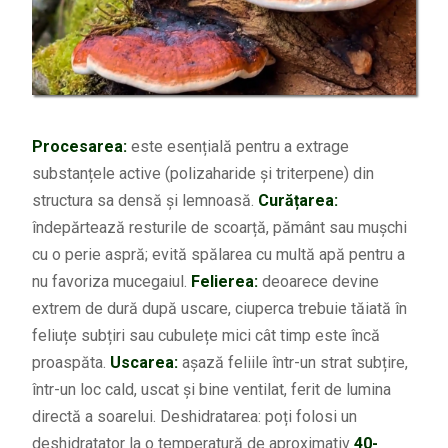
Procesarea:
este esențială pentru a extrage
substanțele active (polizaharide și triterpene) din
structura sa densă și lemnoasă.
Curățarea:
î
ndepărtează resturile de scoarță, pământ sau mușchi
cu o perie aspră; evită spălarea cu multă apă pentru a
nu favoriza mucegaiul.
Felierea:
deoarece devine
extrem de dură după uscare, ciuperca trebuie tăiată în
feliuțe subțiri sau cubulețe mici cât timp este încă
proaspăta.
Uscarea:
așază feliile într-un strat subțire,
într-un loc cald, uscat și bine ventilat, ferit de lumina
directă a soarelui. Deshidratarea
: poți folosi un
deshidratator la o temperatură de aproximativ
40-