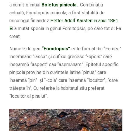
a numit-o inițial
Boletus pinicola.
Combinația
actuală, Fomitopsis pinicola, a fost stabilită de
micologul finlandez
Petter Adolf Karsten în anul 1881.
E
l a mutat specia în genul Fomitopsis, pe care tot el l-a
creat.
Numele de gen
“Fomitopsis”
e
ste format din “Fomes”
însemnând “iască” și sufixul grecesc “-opsis” care
înseamnă “aspect” sau “asemănare”. Epitetul specific
pinicola p
rovine din cuvintele latine “pinus” care
însemnă “pin” și “-cola” care însemnă “locuitor”, “care
trăiește în”. Cu referire la habitatul său preferat
“locuitor al pinului”.