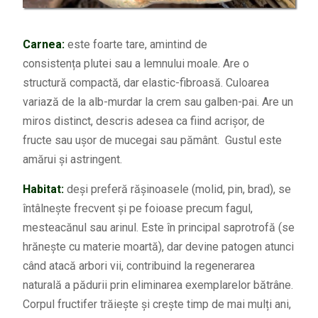
Carnea:
este foarte tare, amintind de
consistența plutei sau a lemnului moale. Are o
structură compactă, dar elastic-fibroasă. Culoarea
variază de la alb-murdar la crem sau galben-pai. Are un
miros distinct, descris adesea ca fiind acrișor, de
fructe sau ușor de mucegai sau pământ. Gustul este
amărui și astringent.
Habitat:
deși preferă rășinoasele (molid, pin, brad), se
întâlnește frecvent și pe foioase precum fagul,
mesteacănul sau arinul. Este în principal saprotrofă (se
hrănește cu materie moartă), dar devine patogen atunci
când atacă arbori vii, contribuind la regenerarea
naturală a pădurii prin eliminarea exemplarelor bătrâne.
Corpul fructifer trăiește și crește timp de mai mulți ani,