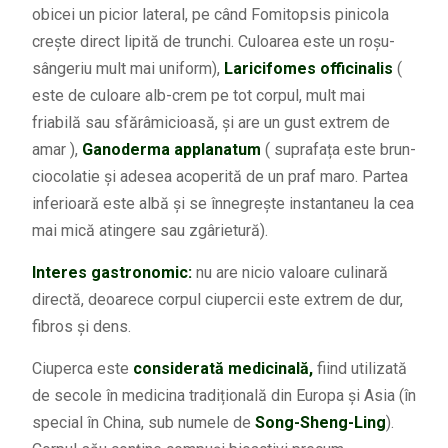
obicei un picior lateral, pe când Fomitopsis pinicola
crește direct lipită de trunchi. Culoarea este un roșu-
sângeriu mult mai uniform),
Laricifomes officinalis
(
este de culoare alb-crem pe tot corpul, mult mai
friabilă sau sfărâmicioasă, și are un gust extrem de
amar ),
Ganoderma applanatum
( suprafața este brun-
ciocolatie și adesea acoperită de un praf maro. Partea
inferioară este albă și se înnegrește instantaneu la cea
mai mică atingere sau zgârietură).
Interes gastronomic:
nu are nicio valoare culinară
directă, deoarece corpul ciupercii este extrem de dur,
fibros și dens.
Ciuperca este
considerată medicinală,
fiind utilizată
de secole în medicina tradițională din Europa și Asia (în
special în China, sub numele de
Song-Sheng-Ling
).