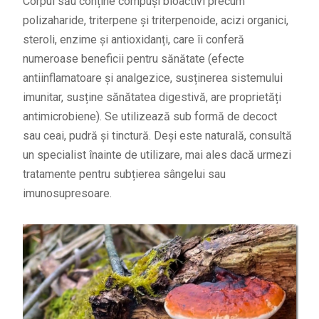
Corpul său conține compuși bioactivi precum
polizaharide, triterpene și triterpenoide, acizi organici,
steroli, enzime și antioxidanți, care îi conferă
numeroase beneficii pentru sănătate (efecte
antiinflamatoare și analgezice, susținerea sistemului
imunitar, susține sănătatea digestivă, are proprietăți
antimicrobiene). Se utilizează sub formă de decoct
sau ceai, pudră și tinctură. Deși este naturală, consultă
un specialist înainte de utilizare, mai ales dacă urmezi
tratamente pentru subțierea sângelui sau
imunosupresoare.