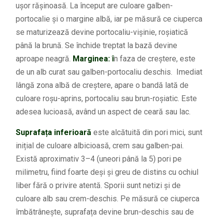
ușor rășinoasă. La început are culoare galben-
portocalie și o margine albă, iar pe măsură ce ciuperca
se maturizează devine portocaliu-vișinie, roșiatică
până la brună. Se închide treptat la bază devine
aproape neagră.
Marginea: î
n faza de creștere, este
de un alb curat sau galben-portocaliu deschis. Imediat
lângă zona albă de creștere, apare o bandă lată de
culoare roșu-aprins, portocaliu sau brun-roșiatic. Este
adesea lucioasă, având un aspect de ceară sau lac.
Suprafața inferioară
este alcătuită din pori mici, sunt
inițial de culoare albicioasă, crem sau galben-pai.
Există aproximativ 3–4 (uneori până la 5) pori pe
milimetru, fiind foarte deși și greu de distins cu ochiul
liber fără o privire atentă. Sporii sunt netizi și de
culoare alb sau crem-deschis. Pe măsură ce ciuperca
îmbătrânește, suprafața devine brun-deschis sau de